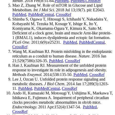
Metab.
2018 Feb;8:51-64.
PubMed
,
PubMed
,
CrossRef
Mao Z, Zhang W. Role of mTOR in Glucose and Lipid
Metabolism.
Int J Mol Sci.
2018 Jul 13;19(7). pii: E2043.
PubMed
,
PubMedCentral
,
CrossRef
Shimba S, Ogawa T, Hitosugi S, Ichihashi Y, Nakadaira Y,
Kobayashi M, Tezuka M, Kosuge Y, Ishige K, Ito Y,
Komiyama K, Okamatsu-Ogura Y, Kimura K, Saito M.
Deficient of a clock gene, brain and muscle Arnt-like protein-
1 (BMAL1), induces dyslipidemia and ectopic fat formation.
PLoS One.
2011;6(9):e25231.
PubMed
,
PubMedCentral
,
CrossRef
Wang M, Kaufman RJ. Protein misfolding in the endoplasmic
reticulum as a conduit to human disease.
Nature.
2016 Jan
21;529(7586):326-35.
PubMed
,
CrossRef
Han J, Kaufman RJ. Measurement of the unfolded protein
response to investigate its role in adipogenesis and obesity.
Methods Enzymol.
2014;538:135-50.
PubMed
,
CrossRef
Lee J, Ozcan U. Unfolded protein response signaling and
metabolic diseases.
J Biol Chem.
2014 Jan 17;289(3):1203-
11.
PubMed
,
PubMedCentral
,
CrossRef
Ando H, Kumazaki M, Motosugi Y, Ushijima K, Maekawa T,
Ishikawa E, Fujimura A. Impairment of peripheral circadian
clocks precedes metabolic abnormalities in ob/ob mice.
Endocrinology.
2011 Apr;152(4):1347-54.
PubMed
,
CrossRef