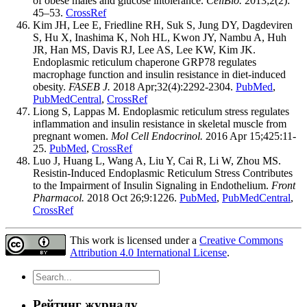
of obese males and glucose intolerance.
CellBio.
2013;2(2):
45–53.
CrossRef
Kim JH, Lee E, Friedline RH, Suk S, Jung DY, Dagdeviren
S, Hu X, Inashima K, Noh HL, Kwon JY, Nambu A, Huh
JR, Han MS, Davis RJ, Lee AS, Lee KW, Kim JK.
Endoplasmic reticulum chaperone GRP78 regulates
macrophage function and insulin resistance in diet-induced
obesity.
FASEB J.
2018 Apr;32(4):2292-2304.
PubMed
,
PubMedCentral
,
CrossRef
Liong S, Lappas M. Endoplasmic reticulum stress regulates
inflammation and insulin resistance in skeletal muscle from
pregnant women.
Mol Cell Endocrinol.
2016 Apr 15;425:11-
25.
PubMed
,
CrossRef
Luo J, Huang L, Wang A, Liu Y, Cai R, Li W, Zhou MS.
Resistin-Induced Endoplasmic Reticulum Stress Contributes
to the Impairment of Insulin Signaling in Endothelium.
Front
Pharmacol.
2018 Oct 26;9:1226.
PubMed
,
PubMedCentral
,
CrossRef
This work is licensed under a
Creative Commons
Attribution 4.0 International License
.
Рейтинг журналу