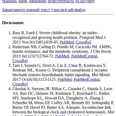
тканина
,
кров
,
ожиріння
,
резис­тентність до інсуліну
Завантажити повний текст у вигляді pdf-файлу
Посилання:
Bass R, Eneli I. Severe childhood obesity: an under-
recognised and growing health problem.
Postgrad Med J.
2015 Nov;91(1081):639-45.
PubMed
,
CrossRef
Ruderman NB, Carling D, Prentki M, Cacicedo JM. AMPK,
insulin resistance, and the metabolic syndrome.
J Clin Invest.
2013 Jul;123(7):2764-72.
PubMed
,
PubMedCentral
,
CrossRef
Tam J, Szanda G, Drori A, Liu Z, Cinar R, Kashiwaya Y,
Reitman ML, Kunos G. Peripheral cannabinoid-1 receptor
blockade restores hypothalamic leptin signaling.
Mol Metab.
2017 Oct;6(10):1113-1125.
PubMed
,
PubMedCentral
,
CrossRef
Ghoshal S, Stevens JR, Billon C, Girardet C, Sitaula S, Leon
AS, Rao DC, Skinner JS, Rankinen T, Bouchard C, Nuñez
MV, Stanhope KL, Howatt DA, Daugherty A, Zhang J,
Schuelke M, Weiss EP, Coffey AR, Bennett BJ, Sethupathy P,
Burris TP, Havel PJ, Butler AA. Adropin: An endocrine link
between the biological clock and cholesterol homeostasis.
Mol