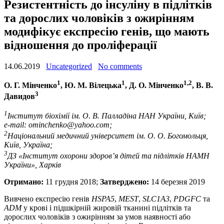
Резистентність до інсуліну в підлітків
та дорослих чоловіків з ожирінням
модифікує експресію генів, що мають
відношення до проліферації
14.06.2019
Uncategorized
No comments
1
1
1,2
O. Г. Мінченко
, Ю. М. Вілецька
, Д. O. Мінченко
, В. В.
3
Давидов
1
Інститут біохімії ім. О. В. Палладіна НАН України, Київ;
e-mail: ominchenko@yahoo.com;
2
Національний медичний університет ім. О. О. Богомольця,
Київ, Україна;
3
ДЗ «Інститут охорони здоров’я дітей та підлітків НАМН
України», Харків
Отримано:
11 грудня 2018;
Затверджено:
14 березня 2019
Вивчено експресію генів
HSPA5
,
MEST
,
SLC1A3
,
PDGFC
та
ADM
у крові і підшкірній жировій тканині підлітків та
дорослих чоловіків з ожирінням за умов наявності або