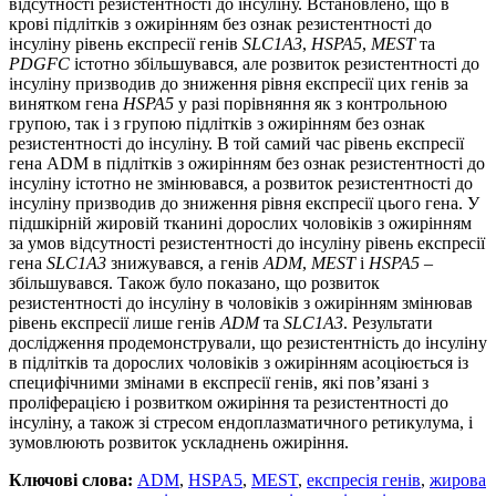
відсутності резистентності до інсуліну. Встановлено, що в
крові підлітків з ожирінням без ознак резистентності до
інсуліну рівень експресії генів
SLC1A3
,
HSPA5
,
MEST
та
PDGFC
істотно збільшувався, але розвиток резистентності до
інсуліну призводив до зниження рівня експресії цих генів за
винятком гена
HSPA5
у разі порівняння як з контрольною
групою, так і з групою підлітків з ожирінням без ознак
резистентності до інсуліну. В той самий час рівень експресії
гена ADM в підлітків з ожирінням без ознак резистентності до
інсуліну істотно не змінювався, а розвиток резистентності до
інсуліну призводив до зниження рівня експресії цього гена. У
підшкірній жировій тканині дорослих чоловіків з ожирінням
за умов відсутності резистентності до інсуліну рівень експресії
гена
SLC1A3
знижувався, а генів
ADM
,
MEST
і
HSPA5
–
збільшувався. Також було показано, що розвиток
резистентності до інсуліну в чоловіків з ожирінням змінював
рівень експресії лише генів
ADM
та
SLC1A3
. Результати
дослідження продемонстрували, що резистентність до інсуліну
в підлітків та дорослих чоловіків з ожирінням асоціюється із
специфічними змінами в експресії генів, які пов’язані з
проліферацією і розвитком ожиріння та резистентності до
інсуліну, а також зі стресом ендоплазматичного ретикулума, і
зумовлюють розвиток ускладнень ожиріння.
Ключові слова:
ADM
,
HSPA5
,
MEST
,
експресія генів
,
жирова