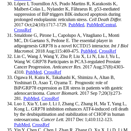
López I, Tournillon AS, Prado Martins R, Karakostis K,
Malbert-Colas L, Nylander K, Fåhraeus R. p53-mediated
suppression of BiP triggers BIK-induced apoptosis during
prolonged endoplasmic reticulum stress.
Cell Death Differ.
2017 Oct;24(10):1717-1729.
PubMed
,
PubMedCentral
,
CrossRef
Smaldone G, Pirone L, Capolupo A, Vitagliano L, Monti
MC, Di Gaetano S, Pedone E. The essential player in
adipogenesis GRP78 is a novel KCTD15 interactor.
Int J Biol
Macromol.
2018 Aug;115:469-475.
PubMed
,
CrossRef
Lin C, Wang J, Wang Y, Zhu P, Liu X, Li N, Liu J, Yu L,
Wang W. GRP78 Participates in PCA3-regulated Prostate
Cancer Progression.
Anticancer Res.
2017 Aug;37(8):4303-
4310.
PubMed
,
CrossRef
Ogawa H, Kaira K, Takahashi K, Shimizu A, Altan B,
Yoshinari D, Asao T, Oyama T. Prognostic role of
BiP/GRP78 expression as ER stress in patients with gastric
adenocarcinoma.
Cancer Biomark.
2017 Sep 7;20(3):273-
281.
PubMed
,
CrossRef
Luo J, Xia Y, Luo J, Li J, Zhang C, Zhang H, Ma T, Yang L,
Kong L. GRP78 inhibition enhances ATF4-induced cell death
by the deubiquitination and stabilization of CHOP in human
osteosarcoma.
Cancer Lett.
2017 Dec 1;410:112-123.
PubMed
,
CrossRef
Yin Y, Chen C, Chen J, Zhan R, Zhang Q, Xu X, Li D, Li M.