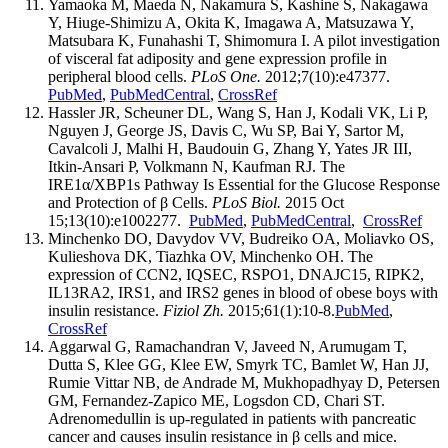
Yamaoka M, Maeda N, Nakamura S, Kashine S, Nakagawa
Y, Hiuge-Shimizu A, Okita K, Imagawa A, Matsuzawa Y,
Matsubara K, Funahashi T, Shimomura I. A pilot investigation
of visceral fat adiposity and gene expression profile in
peripheral blood cells.
PLoS One.
2012;7(10):e47377.
PubMed
,
PubMedCentral
,
CrossRef
Hassler JR, Scheuner DL, Wang S, Han J, Kodali VK, Li P,
Nguyen J, George JS, Davis C, Wu SP, Bai Y, Sartor M,
Cavalcoli J, Malhi H, Baudouin G, Zhang Y, Yates JR III,
Itkin-Ansari P, Volkmann N, Kaufman RJ. The
IRE1α/XBP1s Pathway Is Essential for the Glucose Response
and Protection of β Cells.
PLoS Biol.
2015 Oct
15;13(10):e1002277.
PubMed
,
PubMedCentral
,
CrossRef
Minchenko DO, Davydov VV, Budreiko OA, Moliavko OS,
Kulieshova DK, Tiazhka OV, Minchenko OH. The
expression of CCN2, IQSEC, RSPO1, DNAJC15, RIPK2,
IL13RA2, IRS1, and IRS2 genes in blood of obese boys with
insulin resistance.
Fiziol Zh.
2015;61(1):10-8.
PubMed
,
CrossRef
Aggarwal G, Ramachandran V, Javeed N, Arumugam T,
Dutta S, Klee GG, Klee EW, Smyrk TC, Bamlet W, Han JJ,
Rumie Vittar NB, de Andrade M, Mukhopadhyay D, Petersen
GM, Fernandez-Zapico ME, Logsdon CD, Chari ST.
Adrenomedullin is up-regulated in patients with pancreatic
cancer and causes insulin resistance in β cells and mice.