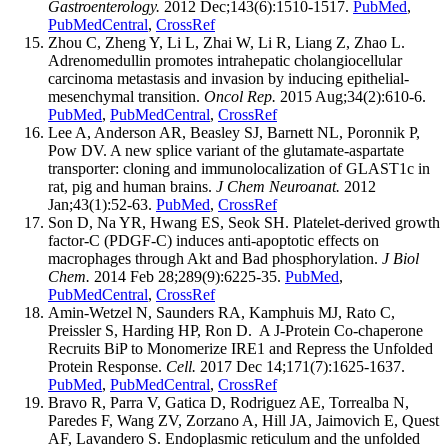
Gastroenterology.
2012 Dec;143(6):1510-1517.
PubMed
,
PubMedCentral
,
CrossRef
Zhou C, Zheng Y, Li L, Zhai W, Li R, Liang Z, Zhao L.
Adrenomedullin promotes intrahepatic cholangiocellular
carcinoma metastasis and invasion by inducing epithelial-
mesenchymal transition.
Oncol Rep.
2015 Aug;34(2):610-6.
PubMed
,
PubMedCentral
,
CrossRef
Lee A, Anderson AR, Beasley SJ, Barnett NL, Poronnik P,
Pow DV. A new splice variant of the glutamate-aspartate
transporter: cloning and immunolocalization of GLAST1c in
rat, pig and human brains.
J Chem Neuroanat.
2012
Jan;43(1):52-63.
PubMed
,
CrossRef
Son D, Na YR, Hwang ES, Seok SH. Platelet-derived growth
factor-C (PDGF-C) induces anti-apoptotic effects on
macrophages through Akt and Bad phosphorylation.
J Biol
Chem.
2014 Feb 28;289(9):6225-35.
PubMed
,
PubMedCentral
,
CrossRef
Amin-Wetzel N, Saunders RA, Kamphuis MJ, Rato C,
Preissler S, Harding HP, Ron D. A J-Protein Co-chaperone
Recruits BiP to Monomerize IRE1 and Repress the Unfolded
Protein Response.
Cell.
2017 Dec 14;171(7):1625-1637.
PubMed
,
PubMedCentral
,
CrossRef
Bravo R, Parra V, Gatica D, Rodriguez AE, Torrealba N,
Paredes F, Wang ZV, Zorzano A, Hill JA, Jaimovich E, Quest
AF, Lavandero S. Endoplasmic reticulum and the unfolded