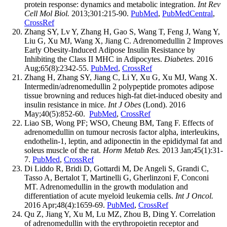
protein response: dynamics and metabolic integration.
Int Rev
Cell Mol Biol.
2013;301:215-90.
PubMed
,
PubMedCentral
,
CrossRef
Zhang SY, Lv Y, Zhang H, Gao S, Wang T, Feng J, Wang Y,
Liu G, Xu MJ, Wang X, Jiang C. Adrenomedullin 2 Improves
Early Obesity-Induced Adipose Insulin Resistance by
Inhibiting the Class II MHC in Adipocytes.
Diabetes.
2016
Aug;65(8):2342-55.
PubMed
,
CrossRef
Zhang H, Zhang SY, Jiang C, Li Y, Xu G, Xu MJ, Wang X.
Intermedin/adrenomedullin 2 polypeptide promotes adipose
tissue browning and reduces high-fat diet-induced obesity and
insulin resistance in mice.
Int J Obes
(Lond). 2016
May;40(5):852-60.
PubMed
,
CrossRef
Liao SB, Wong PF; WSO, Cheung BM, Tang F. Effects of
adrenomedullin on tumour necrosis factor alpha, interleukins,
endothelin-1, leptin, and adiponectin in the epididymal fat and
soleus muscle of the rat.
Horm Metab Res.
2013 Jan;45(1):31-
7.
PubMed
,
CrossRef
Di Liddo R, Bridi D, Gottardi M, De Angeli S, Grandi C,
Tasso A, Bertalot T, Martinelli G, Gherlinzoni F, Conconi
MT. Adrenomedullin in the growth modulation and
differentiation of acute myeloid leukemia cells.
Int J Oncol.
2016 Apr;48(4):1659-69.
PubMed
,
CrossRef
Qu Z, Jiang Y, Xu M, Lu MZ, Zhou B, Ding Y. Correlation
of adrenomedullin with the erythropoietin receptor and