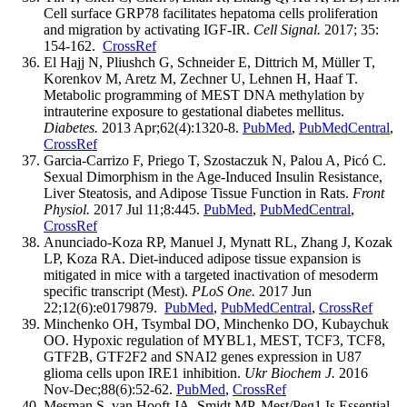
Cell surface GRP78 facilitates hepatoma cells proliferation
and migration by activating IGF-IR.
Cell Signal.
2017; 35:
154-162.
CrossRef
El Hajj N, Pliushch G, Schneider E, Dittrich M, Müller T,
Korenkov M, Aretz M, Zechner U, Lehnen H, Haaf T.
Metabolic programming of MEST DNA methylation by
intrauterine exposure to gestational diabetes mellitus.
Diabetes.
2013 Apr;62(4):1320-8.
PubMed
,
PubMedCentral
,
CrossRef
Garcia-Carrizo F, Priego T, Szostaczuk N, Palou A, Picó C.
Sexual Dimorphism in the Age-Induced Insulin Resistance,
Liver Steatosis, and Adipose Tissue Function in Rats.
Front
Physiol.
2017 Jul 11;8:445.
PubMed
,
PubMedCentral
,
CrossRef
Anunciado-Koza RP, Manuel J, Mynatt RL, Zhang J, Kozak
LP, Koza RA. Diet-induced adipose tissue expansion is
mitigated in mice with a targeted inactivation of mesoderm
specific transcript (Mest).
PLoS One.
2017 Jun
22;12(6):e0179879.
PubMed
,
PubMedCentral
,
CrossRef
Minchenko OH, Tsymbal DO, Minchenko DO, Kubaychuk
OO. Hypoxic regulation of MYBL1, MEST, TCF3, TCF8,
GTF2B, GTF2F2 and SNAI2 genes expression in U87
glioma cells upon IRE1 inhibition.
Ukr Biochem J.
2016
Nov-Dec;88(6):52-62.
PubMed
,
CrossRef
Mesman S, van Hooft JA, Smidt MP. Mest/Peg1 Is Essential