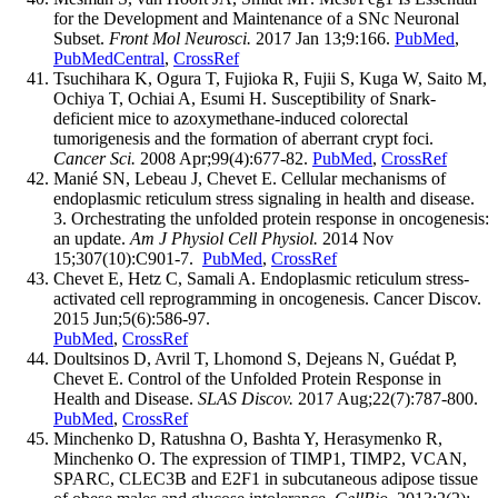
for the Development and Maintenance of a SNc Neuronal
Subset.
Front Mol Neurosci.
2017 Jan 13;9:166.
PubMed
,
PubMedCentral
,
CrossRef
Tsuchihara K, Ogura T, Fujioka R, Fujii S, Kuga W, Saito M,
Ochiya T, Ochiai A, Esumi H. Susceptibility of Snark-
deficient mice to azoxymethane-induced colorectal
tumorigenesis and the formation of aberrant crypt foci.
Cancer Sci.
2008 Apr;99(4):677-82.
PubMed
,
CrossRef
Manié SN, Lebeau J, Chevet E. Cellular mechanisms of
endoplasmic reticulum stress signaling in health and disease.
3. Orchestrating the unfolded protein response in oncogenesis:
an update.
Am J Physiol Cell Physiol.
2014 Nov
15;307(10):C901-7.
PubMed
,
CrossRef
Chevet E, Hetz C, Samali A. Endoplasmic reticulum stress-
activated cell reprogramming in oncogenesis. Cancer Discov.
2015 Jun;5(6):586-97.
PubMed
,
CrossRef
Doultsinos D, Avril T, Lhomond S, Dejeans N, Guédat P,
Chevet E. Control of the Unfolded Protein Response in
Health and Disease.
SLAS Discov.
2017 Aug;22(7):787-800.
PubMed
,
CrossRef
Minchenko D, Ratushna O, Bashta Y, Herasymenko R,
Minchenko O. The expression of TIMP1, TIMP2, VCAN,
SPARC, CLEC3B and E2F1 in subcutaneous adipose tissue