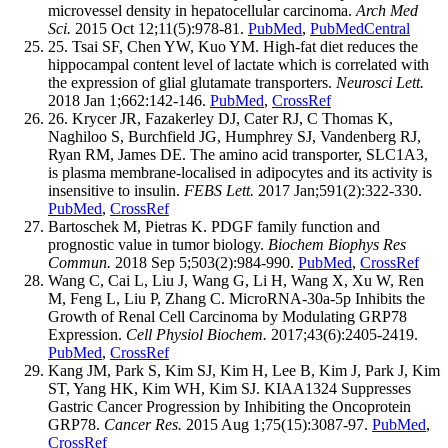
microvessel density in hepatocellular carcinoma.
Arch Med
Sci.
2015 Oct 12;11(5):978-81.
PubMed
,
PubMedCentral
25. Tsai SF, Chen YW, Kuo YM. High-fat diet reduces the
hippocampal content level of lactate which is correlated with
the expression of glial glutamate transporters.
Neurosci Lett.
2018 Jan 1;662:142-146.
PubMed
,
CrossRef
26. Krycer JR, Fazakerley DJ, Cater RJ, C Thomas K,
Naghiloo S, Burchfield JG, Humphrey SJ, Vandenberg RJ,
Ryan RM, James DE. The amino acid transporter, SLC1A3,
is plasma membrane-localised in adipocytes and its activity is
insensitive to insulin.
FEBS Lett.
2017 Jan;591(2):322-330.
PubMed
,
CrossRef
Bartoschek M, Pietras K. PDGF family function and
prognostic value in tumor biology.
Biochem Biophys Res
Commun.
2018 Sep 5;503(2):984-990.
PubMed
,
CrossRef
Wang C, Cai L, Liu J, Wang G, Li H, Wang X, Xu W, Ren
M, Feng L, Liu P, Zhang C. MicroRNA-30a-5p Inhibits the
Growth of Renal Cell Carcinoma by Modulating GRP78
Expression.
Cell Physiol Biochem.
2017;43(6):2405-2419.
PubMed
,
CrossRef
Kang JM, Park S, Kim SJ, Kim H, Lee B, Kim J, Park J, Kim
ST, Yang HK, Kim WH, Kim SJ. KIAA1324 Suppresses
Gastric Cancer Progression by Inhibiting the Oncoprotein
GRP78.
Cancer Res.
2015 Aug 1;75(15):3087-97.
PubMed
,
CrossRef