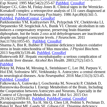
Exp Neurol.
1995 Mar;54(2):255-67
PubMed
,
CrossRef
Harper CG, Giles M, Finlay-Jones R. Clinical signs in the Wernicke-
Korsakoff complex: a retrospective analysis of 131 cases diagnosed at
necropsy.
J Neurol Neurosurg Psychiatry.
1986 Apr;49(4):341-5.
PubMed
,
PubMedCentral
,
CrossRef
Parkhomenko YM, Kudryavtsev PA, Pylypchuk SY, Chekhivska LI,
Stepanenko SP, Sergiichuk AA, Bunik VI. Chronic alcoholism in rats
induces a compensatory response, preserving brain thiamine
diphosphate, but the brain 2-oxo acid dehydrogenases are inactivated
despite unchanged coenzyme levels.
J Neurochem.
2011
Jun;117(6):1055-65.
PubMed
,
CrossRef
Sharma A, Bist R, Bubber P. Thiamine deficiency induces oxidative
stress in brain mitochondria of Mus musculus.
J Physiol Biochem.
2013 Sep;69(3):539-46.
PubMed
,
CrossRef
Butterworth RF. Hepatic encephalopathy–a serious complication of
alcoholic liver disease.
Alcohol Res Health.
2003;27(2):143-5.
PubMed
Pekny M, Pekna M, Messing A, Steinhäuser C, Lee JM, Parpura V,
Hol EM, Sofroniew MV, Verkhratsky A. Astrocytes: a central element
in neurological diseases.
Acta Neuropathol.
2016 Mar;131(3):323-45.
PubMed
,
CrossRef
Falkowska A, Gutowska I, Goschorska M, Nowacki P, Chlubek D,
Baranowska-Bosiacka I. Energy Metabolism of the Brain, Including
the Cooperation between Astrocytes and Neurons, Especially in the
Context of Glycogen Metabolism.
Int J Mol Sci.
2015 Oct
29;16(11):25959-81.
PubMed
,
PubMedCentral
,
CrossRef
Karuppagounder SS, Xu H, Shi Q, Chen LH, Pedrini S, Pechman D,
Baker H, Beal MF, Gandy SE, Gibson GE. Thiamine deficiency