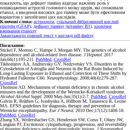
показують, що дефіцит тіаміну відіграє важливу роль у
пошкодженні астроглії головного мозку щурів, які споживали
етанол, а введення високих доз тіа­міну може бути ефективним
варіантом у запобіганні цих наслідків.
Ключові слова:
астроцити
,
гліальний фібрилярний кислий
протеїн (GFAP)
,
дефіцит тіаміну (вітаміну B1)
,
хронічне
вживання етанолу
Завантажити повний текст у вигляді pdf-файлу
Посилання:
Stickel F, Moreno C, Hampe J, Morgan MY. The genetics of alcohol
dependence and alcohol-related liver disease.
J Hepatol.
2017
Jan;66(1):195-211.
PubMed
,
CrossRef
Tikhomirov АA, Andrievsky GV, Nedzvetsky VS. Disorders in the
Cytoskeleton of Astroglia and Neurons in the Rat Brain Induced by
Long-Lasting Exposure to Ethanol and Correction of These Shifts by
Hydrated Fullerene С60.
Neurophysiology.
2008;40(4):279-287.
CrossRef
Thomson AD. Mechanisms of vitamin deficiency in chronic alcohol
misusers and the development of the Wernicke-Korsakoff syndrome.
Alcohol Alcohol Suppl.
2000 May-Jun;35(1):2-7.
PubMed
,
CrossRef
Galvin R, Bråthen G, Ivashynka A, Hillbom M, Tanasescu R, Leone
MA. EFNS guidelines for diagnosis, therapy and prevention of
Wernicke encephalopathy.
Eur J Neurol.
2010 Dec;17(12):1408-18.
PubMed
,
CrossRef
Zhang SX, Weilersbacher GS, Henderson SW, Corso T, Olney JW,
Langlais PJ. Excitotoxic cytopathology, progression, and reversibility
of thiamine deficiency-induced diencephalic lesions.
J Neuropathol