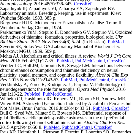
Neurophysiology.
2016;48(5):336-345.
CrossRef
Zapadnyuk IP, Zapadnyuk VI, Zahariya EA, Zapadnyuk BV.
Laboratory animals. Breeding, keeping, use in experiment. Kiev:
Vyshcha Shkola, 1983. 383 p.
Bergmeyer HUХ. Methoden der Enzymatishen Analise. Tomo II.
Weinheim: Verlag Chemie, 1974.
Parkhomenko YuM, Stepuro II, Donchenko GV, Stepuro VI. Oxidized
derivatives of thiamine: formation, properties, biological role.
Ukr
Biokhim Zhurn.
2012 Nov-Dec;84(6):5-24. (In Russian).
PubMed
Severin SE, Solov’eva GA.Laboratory Manual of Biochemistry.
Moskow: MGU, 1989. 509 p.
Mehta AJ. Alcoholism and critical illness: A review.
World J Crit Care
Med.
2016 Feb 4;5(1):27-35.
PubMed
,
PubMedCentral
,
CrossRef
Vedder LC, Hall JM, Jabrouin KR, Savage LM. Interactions between
chronic ethanol consumption and thiamine deficiency on neural
plasticity, spatial memory, and cognitive flexibility.
Alcohol Clin Exp
Res.
2015 Nov;39(11):2143-53.
PubMed
,
PubMedCentral
,
CrossRef
Verkhratsky A, Zorec R, Rodriguez JJ, Parpura V. Pathobiology of
neurodegeneration: the role for astroglia.
Opera Med Physiol.
2016
Jan;1:13-22.
PubMed
,
PubMedCentral
Wilhelm CJ, Hashimoto JG, Roberts ML, Bloom SH, Andrew MR,
Wiren KM. Astrocyte Dysfunction Induced by Alcohol in Females but
Not Males.
Brain Pathol.
2016 Jul;26(4):433-51.
PubMed
,
CrossRef
Bull C, Syed WA, Minter SC, Bowers MS. Differential response of
glial fibrillary acidic protein-positive astrocytes in the rat prefrontal
cortex following ethanol self-administration.
Alcohol Clin Exp Res.
2015 Apr;39(4):650-8.
PubMed
,
PubMedCentral
,
CrossRef
Reis KP, Heimfarth L, Pierozan P, Ferreira F, Loureiro SO, Fernandes