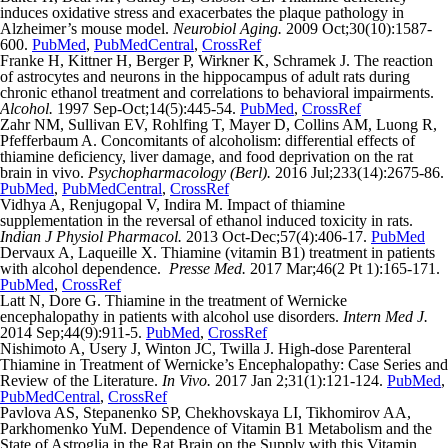
induces oxidative stress and exacerbates the plaque pathology in
Alzheimer’s mouse model.
Neurobiol Aging.
2009 Oct;30(10):1587-
600.
PubMed
,
PubMedCentral
,
CrossRef
Franke H, Kittner H, Berger P, Wirkner K, Schramek J. The reaction
of astrocytes and neurons in the hippocampus of adult rats during
chronic ethanol treatment and correlations to behavioral impairments.
Alcohol.
1997 Sep-Oct;14(5):445-54.
PubMed
,
CrossRef
Zahr NM, Sullivan EV, Rohlfing T, Mayer D, Collins AM, Luong R,
Pfefferbaum A. Concomitants of alcoholism: differential effects of
thiamine deficiency, liver damage, and food deprivation on the rat
brain in vivo.
Psychopharmacology (Berl).
2016 Jul;233(14):2675-86.
PubMed
,
PubMedCentral
,
CrossRef
Vidhya A, Renjugopal V, Indira M. Impact of thiamine
supplementation in the reversal of ethanol induced toxicity in rats.
Indian J Physiol Pharmacol.
2013 Oct-Dec;57(4):406-17.
PubMed
Dervaux A, Laqueille X. Thiamine (vitamin B1) treatment in patients
with alcohol dependence.
Presse Med.
2017 Mar;46(2 Pt 1):165-171.
PubMed
,
CrossRef
Latt N, Dore G. Thiamine in the treatment of Wernicke
encephalopathy in patients with alcohol use disorders.
Intern Med J.
2014 Sep;44(9):911-5.
PubMed
,
CrossRef
Nishimoto A, Usery J, Winton JC, Twilla J. High-dose Parenteral
Thiamine in Treatment of Wernicke’s Encephalopathy: Case Series and
Review of the Literature.
In Vivo.
2017 Jan 2;31(1):121-124.
PubMed
,
PubMedCentral
,
CrossRef
Pavlova AS, Stepanenko SP, Chekhovskaya LI, Tikhomirov AA,
Parkhomenko YuM. Dependence of Vitamin B1 Metabolism and the
State of Astroglia in the Rat Brain on the Supply with this Vitamin.