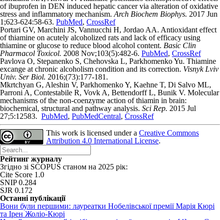
of ibuprofen in DEN induced hepatic cancer via alteration of oxidative
stress and inflammatory mechanism.
Arch Biochem Biophys.
2017 Jun
1;623-624:58-63.
PubMed
,
CrossRef
Portari GV, Marchini JS, Vannucchi H, Jordao AA. Antioxidant effect
of thiamine on acutely alcoholized rats and lack of efficacy using
thiamine or glucose to reduce blood alcohol content.
Basic Clin
Pharmacol Toxicol.
2008 Nov;103(5):482-6.
PubMed
,
CrossRef
Pavlova О, Stepanenko S, Chehovska L, Parkhomenko Yu. Thiamine
excange at chronic alcoholism condition and its correction.
Visnyk Lviv
Univ. Ser Biol.
2016;(73):177-181.
Mkrtchyan G, Aleshin V, Parkhomenko Y, Kaehne T, Di Salvo ML,
Parroni A, Contestabile R, Vovk A, Bettendorff L, Bunik V. Molecular
mechanisms of the non-coenzyme action of thiamin in brain:
biochemical, structural and pathway analysis.
Sci Rep.
2015 Jul
27;5:12583.
PubMed
,
PubMedCentral
,
CrossRef
This work is licensed under a
Creative Commons
Attribution 4.0 International License
.
Рейтинг журналу
Згідно зі SCOPUS станом на 2025 рік:
Cite Score 1.0
SNIP 0.284
SJR 0.172
Останні публікації
Вони були першими: лауреатки Нобелівської премії Марія Кюрі
та Ірен Жоліо-Кюрі