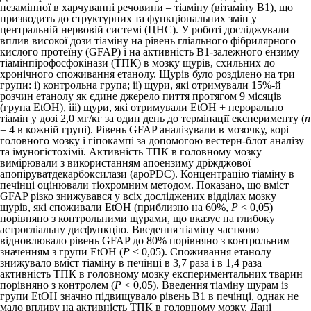
незамінної в харчуванні речовини – тіаміну (вітаміну В
1
), що
призводить до структурних та функціональних змін у
центральній нервовій системі (ЦНС). У роботі досліджували
вплив високої дози тіаміну на рівень гліального фібрилярного
кислого протеїну (GFAP) і на активність В1-залежного ензиму
тіамінпірофосфокінази (ТПК) в мозку щурів, схильних до
хронічного споживання етанолу. Щурів було розділено на три
групи: i) контрольна група; ii) щури, які отримували 15%-й
розчин етанолу як єдине джерело пиття протягом 9 місяців
(група EtOH), iii) щури, які отримували EtOH + перорально
тіамін у дозі 2,0 мг/кг за один день до термінації експерименту (
n
= 4 в кожній групі). Рівень GFAP аналізували в мозочку, корі
головного мозку і гіпокампі за допомогою вестерн-блот аналізу
та імуногістохімії. Активність ТПК в головному мозку
вимірювали з використанням апоензиму дріжджової
апопіруватдекарбоксилази (apoPDC). Концентрацію тіаміну в
печінці оцінювали тіохромним методом. Показано, що вміст
GFAP різко знижувався у всіх досліджених відділах мозку
щурів, які споживали EtOH (приблизно на 60%,
P
< 0,05)
порівняно з контрольними щурами, що вказує на глибоку
астрогліальну дисфункцію. Введення тіаміну частково
відновлювало рівень GFAP до 80% порівняно з контроль­ним
значенням з групи EtOH (
P
< 0,05). Споживання етанолу
знижувало вміст тіаміну в печінці в 3,7 раза і в 1,4 раза
активність ТПК в головному мозку експериментальних тварин
порівняно з контролем (
P
< 0,05). Введення тіаміну щурам із
групи EtOH значно підвищувало рівень B1 в печінці, однак не
мало впливу на активність ТПК в головному мозку. Дані