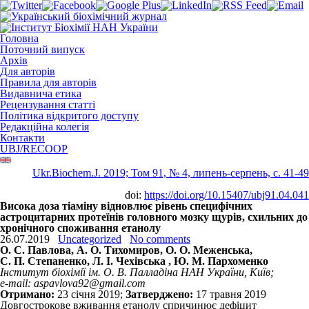
Головна
Поточний випуск
Архів
Для авторів
Правила для авторів
Видавнича етика
Рецензування статті
Політика відкритого доступу
Редакційна колегія
Контакти
UBJ/RECOOP
Ukr.Biochem.J. 2019; Том 91, № 4, липень-серпень, c. 41-49
doi:
https://doi.org/10.15407/ubj91.04.041
Висока доза тіаміну відновлює рівень специфічних
астроцитарних протеїнів головного мозку щурів, схильних до
хронічного споживання етанолу
26.07.2019
Uncategorized
No comments
О. С. Павлова, А. О. Тихомиров, О. О. Меженська,
С. П. Степаненко, Л. І. Чехівська , Ю. М. Пархоменко
Інститут біохімії ім. О. В. Палладіна НАН України, Київ;
e-mail: aspavlova92@gmail.com
Отримано:
23 січня 2019;
Затверджено:
17 травня 2019
Довгострокове вживання етанолу спричинює дефіцит