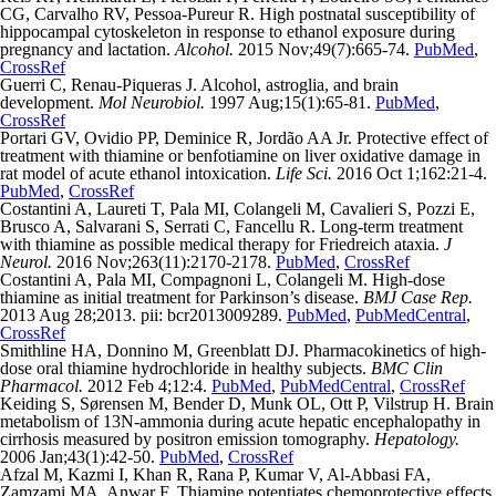
CG, Carvalho RV, Pessoa-Pureur R. High postnatal susceptibility of
hippocampal cytoskeleton in response to ethanol exposure during
pregnancy and lactation.
Alcohol.
2015 Nov;49(7):665-74.
PubMed
,
CrossRef
Guerri C, Renau-Piqueras J. Alcohol, astroglia, and brain
development.
Mol Neurobiol.
1997 Aug;15(1):65-81.
PubMed
,
CrossRef
Portari GV, Ovidio PP, Deminice R, Jordão AA Jr. Protective effect of
treatment with thiamine or benfotiamine on liver oxidative damage in
rat model of acute ethanol intoxication.
Life Sci.
2016 Oct 1;162:21-4.
PubMed
,
CrossRef
Costantini A, Laureti T, Pala MI, Colangeli M, Cavalieri S, Pozzi E,
Brusco A, Salvarani S, Serrati C, Fancellu R. Long-term treatment
with thiamine as possible medical therapy for Friedreich ataxia.
J
Neurol.
2016 Nov;263(11):2170-2178.
PubMed
,
CrossRef
Costantini A, Pala MI, Compagnoni L, Colangeli M. High-dose
thiamine as initial treatment for Parkinson’s disease.
BMJ Case Rep.
2013 Aug 28;2013. pii: bcr2013009289.
PubMed
,
PubMedCentral
,
CrossRef
Smithline HA, Donnino M, Greenblatt DJ. Pharmacokinetics of high-
dose oral thiamine hydrochloride in healthy subjects.
BMC Clin
Pharmacol.
2012 Feb 4;12:4.
PubMed
,
PubMedCentral
,
CrossRef
Keiding S, Sørensen M, Bender D, Munk OL, Ott P, Vilstrup H. Brain
metabolism of 13N-ammonia during acute hepatic encephalopathy in
cirrhosis measured by positron emission tomography.
Hepatology.
2006 Jan;43(1):42-50.
PubMed
,
CrossRef
Afzal M, Kazmi I, Khan R, Rana P, Kumar V, Al-Abbasi FA,
Zamzami MA, Anwar F. Thiamine potentiates chemoprotective effects