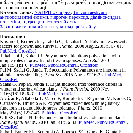
в його утворенні за реалізації стрес-протекторної дії путресцину
на проростки пшениці.
Ключові слова:
NADPH-оксидаза
,
Triticum aestivum
,
антиоксидантні ензими
,
гідроген пероксид
,
діаміноксидаза
,
поліаміни
,
путресцин
,
теплостійкість
Завантажити повний текст у вигляді pdf-файлу
Посилання:
Kusano T, Berberich T, Tateda C, Takahashi Y. Polyamines: essential
factors for growth and survival.
Planta.
2008 Aug;228(3):367-81.
PubMed
,
CrossRef
Takahashi T, Kakehi J. Polyamines: ubiquitous polycations with
unique roles in growth and stress responses.
Ann Bot.
2010
Jan;105(1):1-6.
PubMed
,
PubMedCentral
,
CrossRef
Pál M, Szalai G, Janda T. Speculation: Polyamines are important in
abiotic stress signaling.
Plant Sci
. 2015 Aug;237:16-23.
PubMed
,
CrossRef
Szalai G, Pap M, Janda T. Light-induced frost tolerance differs in
winter and spring wheat plants.
J Plant Physiol.
2009 Nov
1;166(16):1826-31.
PubMed
,
CrossRef
Alcázar R, Altabella T, Marco F, Bortolotti C, Reymond M, Koncz C,
Carrasco P, Tiburcio AF. Polyamines: molecules with regulatory
functions in plant abiotic stress tolerance.
Planta.
2010
May;231(6):1237-49.
PubMed
,
CrossRef
Gill SS, Tuteja N. Polyamines and abiotic stress tolerance in plants.
Plant Signal Behav.
2010 Jan;5(1):26-33.
PubMed
,
PubMedCentral
,
CrossRef
Saha J, Brauer EK, Sengupta A, Popescu SC, Gupta K, Gupta B.