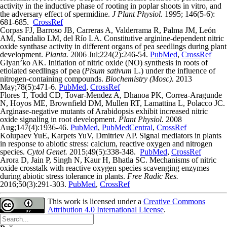
activity in the inductive phase of rooting in poplar shoots in vitro, and
the adversary effect of spermidine.
J Plant Physiol.
1995; 146(5-6):
681-685.
CrossRef
Corpas FJ, Barroso JB, Carreras A, Valderrama R, Palma JM, León
AM, Sandalio LM, del Río LA. Constitutive arginine-dependent nitric
oxide synthase activity in different organs of pea seedlings during plant
development.
Planta.
2006 Jul;224(2):246-54.
PubMed
,
CrossRef
Glyan’ko AK. Initiation of nitric oxide (NO) synthesis in roots of
etiolated seedlings of pea (
Pisum sativum
L.) under the influence of
nitrogen-containing compounds.
Biochemistry (Mosc).
2013
May;78(5):471-6.
PubMed
,
CrossRef
Flores T, Todd CD, Tovar-Mendez A, Dhanoa PK, Correa-Aragunde
N, Hoyos ME, Brownfield DM, Mullen RT, Lamattina L, Polacco JC.
Arginase-negative mutants of Arabidopsis exhibit increased nitric
oxide signaling in root development.
Plant Physiol.
2008
Aug;147(4):1936-46.
PubMed
,
PubMedCentral
,
CrossRef
Kolupaev YuE, Karpets YuV, Dmitriev AP. Signal mediators in plants
in response to abiotic stress: calcium, reactive oxygen and nitrogen
species.
Cytol Genet.
2015;49(5):338-348.
PubMed
,
CrossRef
Arora D, Jain P, Singh N, Kaur H, Bhatla SC. Mechanisms of nitric
oxide crosstalk with reactive oxygen species scavenging enzymes
during abiotic stress tolerance in plants.
Free Radic Res.
2016;50(3):291-303.
PubMed
,
CrossRef
This work is licensed under a
Creative Commons
Attribution 4.0 International License
.