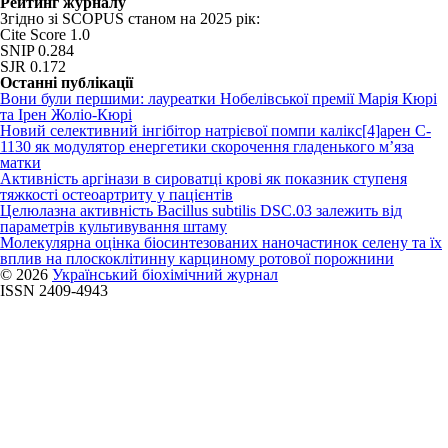
Рейтинг журналу
Згідно зі SCOPUS станом на 2025 рік:
Cite Score 1.0
SNIP 0.284
SJR 0.172
Останні публікації
Вони були першими: лауреатки Нобелівської премії Марія Кюрі
та Ірен Жоліо-Кюрі
Новий cелективний інгібітор натрієвої помпи калікс[4]арен C-
1130 як модулятор енергетики скорочення гладенького м’яза
матки
Активність аргінази в сироватці крові як показник ступеня
тяжкості остеоартриту у пацієнтів
Целюлазна активність Bacillus subtilis DSC.03 залежить від
параметрів культивування штаму
Молекулярна оцінка біосинтезованих наночастинок селену та їх
вплив на плоскоклітинну карциному ротової порожнини
© 2026
Український біохімічний журнал
ISSN 2409-4943