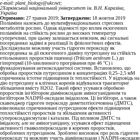
e-mail: plant_biology@ukr.net;
2
Харківський національний університет ім. В.Н. Каразіна,
Україна
Отримано:
27 травня 2019;
Затверджено:
18 жовтня 2019
Поліаміни належать до мульти­функціональних стресових
метаболітів рослин. Однак відомості про вплив екзогенних
поліамінів на стійкість рослин до високих температур
суперечливі, при цьому залишається неясним, які сигнальні
посередники задіяні в реалізації їх фізіологічних ефектів.
Досліджували можливу участь гідроген пероксиду як
посередника за дії екзогенного діаміну путресцину на стійкість
етіольованих проростків пшениці (
Triticum aestivum
L.) до
гіпертермії (10-хвилинного прогрівання при 46 °С) і
функціонування антиоксидантної системи. Встановлено, що
обробка проростків путресцином в концентраціях 0,25–2,5 мМ
спричиняла істотне підвищення їх теплостійкості. У відповідь на
дію путресцину в клітинах коренів відбувалося транзиторне
збільшення вмісту H
2
O
2
. Такий ефект усувався обробкою
проростків інгібітором діаміноксидази аміногуанідином та
інгібітором NADPH-оксидази імідазолом. Ці інгібітори, а також
скавенджер гідроген пероксиду диметилтіосечовина (ДМТС),
нівелювали спричинювані путресцином ефекти підвищення
теплостійкості проростків та збільшення активності
супероксиддисмутази і каталази. Під впливом ДМТС та
імідазолу, але не аміногуанідину, усувався ефект підвищення
активності гваяколпероксидази в коренях проростків,
оброблених путресцином. Зроблено висновок про роль гідроген
пероксиду та можливу участь діаміноксидази і NADPH-оксидази