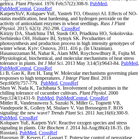
gelrica.
Plant Physiol.
1976 Feb;57(2):308-9.
PubMed
,
PubMedCentral
,
CrossRef
KarpetsYuV, Kolupaev YuE, Yastreb TO, Oboznyi AI. Effects of NO-
status modification, heat hardening, and hydrogen peroxide on the
activity of antioxidant enzymes in wheat seedlings.
Russ J Plant
Physiol.
2015; 62(3): 292-298.
CrossRef
Kiriziy DA, Shadchina TM, Stasik OO, Priadkina HO, Sokolovska-
Serhiienko OH, Huliaiev BI, Sytnyk SK. Peculiarities of
photosynthesis and production process in high intensity genotypes of
winter wheat. Kyiv: Osnova, 2011. 416 p. (In Ukrainian).
Hasanuzzaman M, Nahar K, Alam MM, Roychowdhury R, Fujita M.
Physiological, biochemical, and molecular mechanisms of heat stress
tolerance in plants.
Int J Mol Sci
. 2013 May 3;14(5):9643-84.
PubMed
,
PubMedCentral
,
CrossRef
Li B, Gao K, Ren H, Tang W. Molecular mechanisms governing plant
responses to high temperatures.
J Integr Plant Biol.
2018
Sep;60(9):757-779.
PubMed
,
CrossRef
Shen W, Nada K, Tachibana S. Involvement of polyamines in the
chilling tolerance of cucumber cultivars.
Plant Physiol.
2000
Sep;124(1):431-9.
PubMed
,
PubMedCentral
,
CrossRef
Mittler R, Vanderauwera S, Suzuki N, Miller G, Tognetti VB,
Vandepoele K, Gollery M, Shulaev V, Van Breusegem F. ROS
signaling: the new wave?
Trends Plant Sci.
2011 Jun;16(6):300-9.
PubMed
,
CrossRef
Kolupaev YuE, Karpets YuV. Reactive oxygen species and stress
signaling in plants.
Ukr Biochem J.
2014 Jul-Aug;86(4):18-35. (In
Russian).
PubMed
,
CrossRef
Hausman JF, Kevers C, Gaspari T. Putrescine control of peroxidase