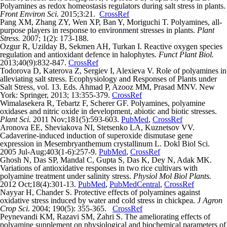
Polyamines as redox homeostasis regulators during salt stress in plants.
Front Environ Sci.
2015;3:21.
CrossRef
Pang XM, Zhang ZY, Wen XP, Ban Y, Moriguchi T. Polyamines, all-
purpose players in response to environment stresses in plants.
Plant
Stress.
2007; 1(2): 173-188.
Ozgur R, Uzilday B, Sekmen AH, Turkan I. Reactive oxygen species
regulation and antioxidant defence in halophytes.
Funct Plant Biol.
2013;40(9):832-847.
CrossRef
Todorova D, Katerova Z, Sergiev I, Alexieva V. Role of polyamines in
alleviating salt stress. Ecophysiology and Responses of Plants under
Salt Stress, vol. 13. Eds. Ahmad P, Azooz MM, Prasad MNV. New
York: Springer, 2013; 13:355-379.
CrossRef
Wimalasekera R, Tebartz F, Scherer GF. Polyamines, polyamine
oxidases and nitric oxide in development, abiotic and biotic stresses.
Plant Sci.
2011 Nov;181(5):593-603.
PubMed
,
CrossRef
Aronova EE, Sheviakova NI, Stetsenko LA, Kuznetsov VV.
Cadaverine-induced induction of superoxide dismutase gene
expression in Mesembryanthemum crystallinum L. Dokl Biol Sci.
2005 Jul-Aug;403(1-6):257-9.
PubMed
,
CrossRef
Ghosh N, Das SP, Mandal C, Gupta S, Das K, Dey N, Adak MK.
Variations of antioxidative responses in two rice cultivars with
polyamine treatment under salinity stress.
Physiol Mol Biol Plants.
2012 Oct;18(4):301-13.
PubMed
,
PubMedCentral
,
CrossRef
Nayyar H, Chander S. Protective effects of polyamines against
oxidative stress induced by water and cold stress in chickpea.
J Agron
Crop Sci.
2004; 190(5): 355-365.
CrossRef
Peynevandi KM, Razavi SM, Zahri S. The ameliorating effects of
polyamine supplement on physiological and biochemical parameters of