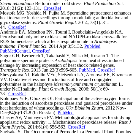
Stevia rebaudiana
Bertoni under cold stress.
Plant Production Sci.
2018; 21(2): 123-131.
CrossRef
Mostofa MG, Yoshida N, Fujita M. Spermidine pretreatment enhances
heat tolerance in rice seedlings through modulating antioxidative and
glyoxalase systems.
Plant Growth Regul.
2014; 73(1): 31-
44.
CrossRef
Andronis EA, Moschou PN, Toumi I, Roubelakis-Angelakis KA.
Peroxisomal polyamine oxidase and NADPH-oxidase cross-talk for
ROS homeostasis which affects respiration rate in
Arabidopsis
thaliana
.
Front Plant Sci
. 2014 Apr 3;5:132.
PubMed
,
PubMedCentral
,
CrossRef
Sagor GH, Berberich T, Takahashi Y, Niitsu M, Kusano T. The
polyamine spermine protects
Arabidopsis
from heat stress-induced
damage by increasing expression of heat shock-related genes.
Transgenic Res.
2013 Jun;22(3):595-605.
PubMed
,
CrossRef
Shevyakova NI, Rakitin VYu, Stetsenko LA, Aronova EE, Kuznetsov
VV. Oxidative stress and fluctuations of free and conjugated
polyamines in the halophyte
Mesembryanthemum crystallinum
L.
under NaCl salinity.
Plant Growth Regul.
2006; 50(1): 69-
78.
CrossRef
Kolupaev YuE, Oboznyi OI. Participation of the active oxygen forms
in the induction of ascorbate peroxidase and guaiacol peroxidase under
heat hardening of wheat seedlings.
Ukr Biokhim Zhurn.
2012 Nov-
Dec;84(6):131-8.(In Russian).
PubMed
Chasov AV, Minibayeva FV. Methodological approaches for studying
apoplastic redox activity: 1. Mechanisms of peroxidase release.
Russ J
Plant Physiol.
2014;61(4):556-563.
CrossRef
Sagisaka S. The Occurrence of Peroxide in a Perennial Plant, Populus