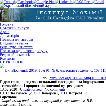
Головна
Поточний випуск
Архів
Для авторів
Правила для авторів
Видавнича етика
Рецензування статті
Політика відкритого доступу
Редакційна колегія
Контакти
UBJ/RECOOP
Ukr.Biochem.J. 2019; Том 91, № 6, листопад-грудень, c. 103-111
doi:
https://doi.org/10.15407/ubj91.06.103
Гідроген пероксид як сигнальний посередник за індукування
теплостійкості проростків пшениці путресцином
13.02.2020
Uncategorized
No comments
Ю. Є. Колупаєв
1,2
, О. І. Кокорев
1
, Т. О. Ястреб
1
, О. І.
Горєлова
1
1
Харківський національний аграрний університет ім. В.В.
Докучаєва, Україна;