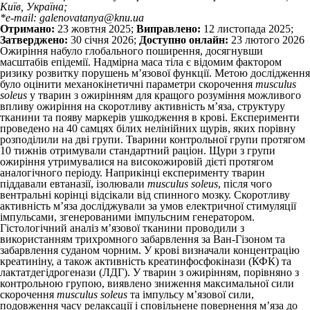
Kиїв, Україна;
*e-mail: galenovatanya@knu.ua
Отримано:
23 жовтня 2025;
Виправлено:
12 листопада 2025;
Затверджено:
30 січня 2026;
Доступно онлайн:
23 лютого 2026
Ожиріння набуло глобального поширення, досягнувши
масштабів епідемії. Надмірна маса тіла є відомим фактором
ризику розвитку порушень м’язової функції. Метою дослідження
було оцінити механокінетичні параметри скорочення
musculus
soleus
у тварин з ожирінням для кращого розуміння можливого
впливу ожиріння на скоротливу активність м’яза, структуру
тканини та появу маркерів ушкодження в крові. Експерименти
проведено на 40 самцях білих нелінійних щурів, яких порівну
розподілили на дві групи. Тварини контрольної групи протягом
10 тижнів отримували стандартний раціон. Щури з групи
ожиріння утримувалися на високожировій дієті протягом
аналогічного періоду. Наприкінці експерименту тварин
піддавали евтаназії, ізолювали
musculus soleus
, після чого
вентральні корінці відсікали від спинного мозку. Скоротливу
активність м’яза досліджували за умов електрич­ної стимуляції
імпульсами, згенерованими імпульс­ним генератором.
Гістологічний аналіз м’язової тканини проводили з
використанням трихромного забарвлення за Ван-Гізоном та
забарвлення суданом чорним. У крові визначали концентрацію
креатиніну, а також активність креатинфосфокінази (КФК) та
лактатдегідрогенази (ЛДГ). У тварин з ожирінням, порівняно з
контрольною групою, виявлено зниження максимальної сили
скорочення
musculus soleus
та імпульсу м’язової сили,
подовження часу релаксації і сповільнене повернення м’яза до