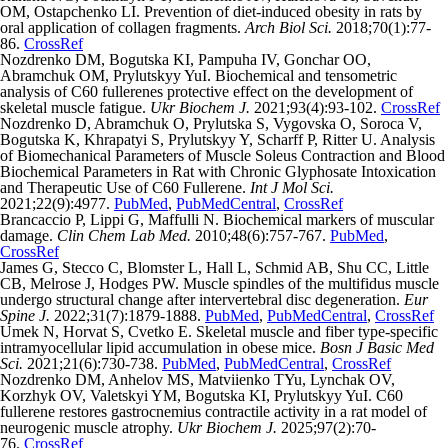
OM, Ostapchenko LI. Prevention of diet-induced obesity in rats by
oral application of collagen fragments.
Arch Biol Sci.
2018;70(1):77-
86.
CrossRef
Nozdrenko DM, Bogutska KI, Pampuha IV, Gonchar OO,
Abramchuk OM, Prylutskyy YuI. Biochemical and tensometric
analysis of C60 fullerenes protective effect on the development of
skeletal muscle fatigue.
Ukr Biochem J.
2021;93(4):93-102.
CrossRef
Nozdrenko D, Abramchuk O, Prylutska S, Vygovska O, Soroca V,
Bogutska K, Khrapatyi S, Prylutskyy Y, Scharff P, Ritter U. Analysis
of Biomechanical Parameters of Muscle Soleus Contraction and Blood
Biochemical Parameters in Rat with Chronic Glyphosate Intoxication
and Therapeutic Use of C60 Fullerene.
Int J Mol Sci.
2021;22(9):4977.
PubMed
,
PubMedCentral
,
CrossRef
Brancaccio P, Lippi G, Maffulli N. Biochemical markers of muscular
damage.
Clin Chem Lab Med.
2010;48(6):757-767.
PubMed
,
CrossRef
James G, Stecco C, Blomster L, Hall L, Schmid AB, Shu CC, Little
CB, Melrose J, Hodges PW. Muscle spindles of the multifidus muscle
undergo structural change after intervertebral disc degeneration.
Eur
Spine J.
2022;31(7):1879-1888.
PubMed
,
PubMedCentral
,
CrossRef
Umek N, Horvat S, Cvetko E. Skeletal muscle and fiber type-specific
intramyocellular lipid accumulation in obese mice.
Bosn J Basic Med
Sci.
2021;21(6):730-738.
PubMed
,
PubMedCentral
,
CrossRef
Nozdrenko DM, Anhelov MS, Matviienko TYu, Lynchak OV,
Korzhyk OV, Valetskyi YM, Bogutska KI, Prylutskyy YuI. C60
fullerene restores gastrocnemius contractile activity in a rat model of
neurogenic muscle atrophy.
Ukr Biochem J.
2025;97(2):70-
76.
CrossRef