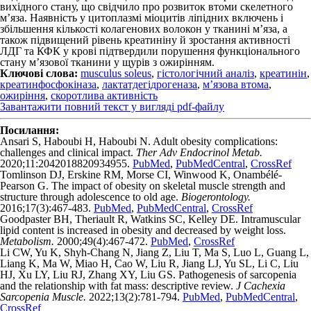
вихідного стану, що свідчило про розвиток втоми скелетного
м’яза. Наявність у цитоплазмі міоцитів ліпідних включень і
збільшення кількості колагенових волокон у тканині м’яза, а
також підвищений рівень креа­тиніну й зростання активності
ЛДГ та КФК у крові підтвердили порушення функціонального
стану м’язової тканини у щурів з ожирінням.
Ключові слова:
musculus soleus
,
гістологічний аналіз
,
креатинін
,
креатинфосфокіназа
,
лактатдегідрогеназа
,
м’язова втома
,
ожиріння
,
скоротлива активність
Завантажити повний текст у вигляді pdf-файлу
Посилання:
Ansari S, Haboubi H, Haboubi N. Adult obesity complications:
challenges and clinical impact.
Ther Adv Endocrinol Metab.
2020;11:2042018820934955.
PubMed
,
PubMedCentral
,
CrossRef
Tomlinson DJ, Erskine RM, Morse CI, Winwood K, Onambélé-
Pearson G. The impact of obesity on skeletal muscle strength and
structure through adolescence to old age.
Biogerontology.
2016;17(3):467-483.
PubMed
,
PubMedCentral
,
CrossRef
Goodpaster BH, Theriault R, Watkins SC, Kelley DE. Intramuscular
lipid content is increased in obesity and decreased by weight loss.
Metabolism.
2000;49(4):467-472.
PubMed
,
CrossRef
Li CW, Yu K, Shyh-Chang N, Jiang Z, Liu T, Ma S, Luo L, Guang L,
Liang K, Ma W, Miao H, Cao W, Liu R, Jiang LJ, Yu SL, Li C, Liu
HJ, Xu LY, Liu RJ, Zhang XY, Liu GS. Pathogenesis of sarcopenia
and the relationship with fat mass: descriptive review.
J Cachexia
Sarcopenia Muscle.
2022;13(2):781-794.
PubMed
,
PubMedCentral
,
CrossRef