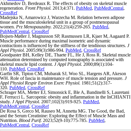
Akhmedov D, Berdeaux R. The effects of obesity on skeletal muscle
regeneration.
Front Physiol.
2013;4:371.
PubMed
,
PubMedCentral
,
CrossRef
Madejska N, Amarowicz J, Warzecha M. Relation between adipose
tissue and the musculoskeletal unit in a group of postmenopausal
women.
Prz Menopauzalny.
2022;21(4):259-265.
PubMed
,
PubMedCentral
,
CrossRef
Bojsen-Møller J, Magnusson SP, Rasmussen LR, Kjaer M, Aagaard P.
Muscle performance during maximal isometric and dynamic
contractions is influenced by the stiffness of the tendinous structures.
J
Appl Physiol.
2005;99(3):986-994.
PubMed
,
CrossRef
Goodpaster BH, Kelley DE, Thaete FL, He J, Ross R. Skeletal muscle
attenuation determined by computed tomography is associated with
skeletal muscle lipid content.
J Appl Physiol.
2000;89(1):104-
110.
PubMed
,
CrossRef
Garfin SR, Tipton CM, Mubarak SJ, Woo SL, Hargens AR, Akeson
WH. Role of fascia in maintenance of muscle tension and pressure.
J
Appl Physiol Respir Environ Exerc Physiol.
1981;51(2):317-
320.
PubMed
,
CrossRef
Schrager MA, Metter EJ, Simonsick E, Ble A, Bandinelli S, Lauretani
F, Ferrucci L. Sarcopenic obesity and inflammation in the InCHIANTI
study.
J Appl Physiol.
2007;102(3):919-925.
PubMed
,
PubMedCentral
,
CrossRef
De Rosa S, Greco M, Rauseo M, Annetta MG. The Good, the Bad,
and the Serum Creatinine: Exploring the Effect of Muscle Mass and
Nutrition.
Blood Purif.
2023;52(9-10):775-785.
PubMed
,
PubMedCentral
,
CrossRef