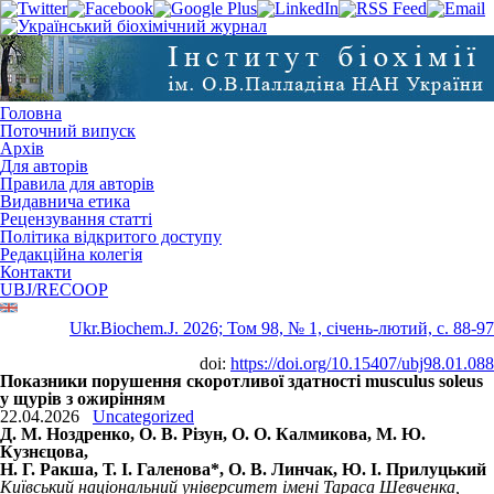
Головна
Поточний випуск
Архів
Для авторів
Правила для авторів
Видавнича етика
Рецензування статті
Політика відкритого доступу
Редакційна колегія
Контакти
UBJ/RECOOP
Ukr.Biochem.J. 2026; Том 98, № 1, січень-лютий, c. 88-97
doi:
https://doi.org/10.15407/ubj98.01.088
Показники порушення скоротливої здатності musculus soleus
у щурів з ожирінням
22.04.2026
Uncategorized
Д. М. Ноздренко, О. В. Різун, О. О. Калмикова, М. Ю.
Кузнєцова,
Н. Г. Ракша, Т. І. Галенова*, О. В. Линчак, Ю. І. Прилуцький
Київський національний університет імені Тараса Шевченка,