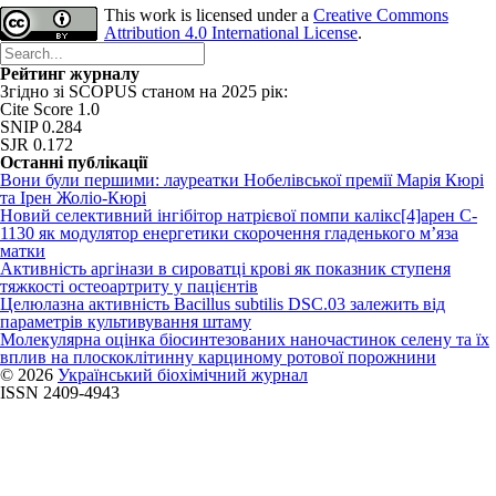
This work is licensed under a
Creative Commons
Attribution 4.0 International License
.
Рейтинг журналу
Згідно зі SCOPUS станом на 2025 рік:
Cite Score 1.0
SNIP 0.284
SJR 0.172
Останні публікації
Вони були першими: лауреатки Нобелівської премії Марія Кюрі
та Ірен Жоліо-Кюрі
Новий cелективний інгібітор натрієвої помпи калікс[4]арен C-
1130 як модулятор енергетики скорочення гладенького м’яза
матки
Активність аргінази в сироватці крові як показник ступеня
тяжкості остеоартриту у пацієнтів
Целюлазна активність Bacillus subtilis DSC.03 залежить від
параметрів культивування штаму
Молекулярна оцінка біосинтезованих наночастинок селену та їх
вплив на плоскоклітинну карциному ротової порожнини
© 2026
Український біохімічний журнал
ISSN 2409-4943