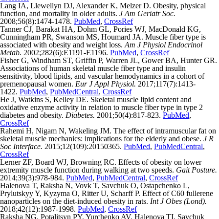
Lang IA, Llewellyn DJ, Alexander K, Melzer D. Obesity, physical
function, and mortality in older adults.
J Am Geriatr Soc.
2008;56(8):1474-1478.
PubMed
,
CrossRef
Tanner CJ, Barakat HA, Dohm GL, Pories WJ, MacDonald KG,
Cunningham PR, Swanson MS, Houmard JA. Muscle fiber type is
associated with obesity and weight loss.
Am J Physiol Endocrinol
Metab.
2002;282(6):E1191-E1196.
PubMed
,
CrossRef
Fisher G, Windham ST, Griffin P, Warren JL, Gower BA, Hunter GR.
Associations of human skeletal muscle fiber type and insulin
sensitivity, blood lipids, and vascular hemodynamics in a cohort of
premenopausal women.
Eur J Appl Physiol.
2017;117(7):1413-
1422.
PubMed
,
PubMedCentral
,
CrossRef
He J, Watkins S, Kelley DE. Skeletal muscle lipid content and
oxidative enzyme activity in relation to muscle fiber type in type 2
diabetes and obesity.
Diabetes.
2001;50(4):817-823.
PubMed
,
CrossRef
Rahemi H, Nigam N, Wakeling JM. The effect of intramuscular fat on
skeletal muscle mechanics: implications for the elderly and obese.
J R
Soc Interface.
2015;12(109):20150365.
PubMed
,
PubMedCentral
,
CrossRef
Lerner ZF, Board WJ, Browning RC. Effects of obesity on lower
extremity muscle function during walking at two speeds.
Gait Posture.
2014;39(3):978-984.
PubMed
,
PubMedCentral
,
CrossRef
Halenova T, Raksha N, Vovk T, Savchuk O, Ostapchenko L,
Prylutskyy Y, Kyzyma O, Ritter U, Scharff P. Effect of C60 fullerene
nanoparticles on the diet-induced obesity in rats.
Int J Obes (Lond).
2018;42(12):1987-1998.
PubMed
,
CrossRef
Raksha NG, Potalitsyn PY, Yurchenko AV, Halenova TI, Savchuk