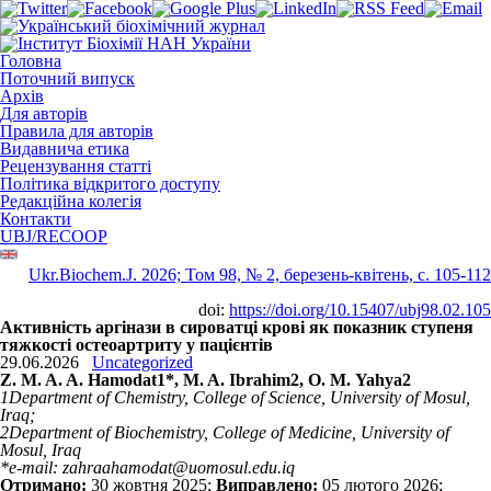
Головна
Поточний випуск
Архів
Для авторів
Правила для авторів
Видавнича етика
Рецензування статті
Політика відкритого доступу
Редакційна колегія
Контакти
UBJ/RECOOP
Ukr.Biochem.J. 2026; Том 98, № 2, березень-квітень, c. 105-112
doi:
https://doi.org/10.15407/ubj98.02.105
Активність аргінази в сироватці крові як показник ступеня
тяжкості остеоартриту у пацієнтів
29.06.2026
Uncategorized
Z. M. A. A. Hamodat
1
*, M. A. Ibrahim
2
, O. M. Yahya
2
1
Department of Chemistry, College of Science, University of Mosul,
Iraq;
2
Department of Biochemistry, College of Medicine, University of
Mosul, Iraq
*e-mail: zahraahamodat@uomosul.edu.iq
Отримано:
30 жовтня 2025;
Виправлено:
05 лютого 2026;