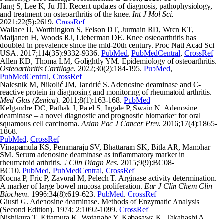
Jang S, Lee K, Ju JH. Recent updates of diagnosis, pathophysiology,
and treatment on osteoarthritis of the knee.
Int J Mol Sci.
2021;22(5):2619.
CrossRef
Wallace IJ, Worthington S, Felson DT, Jurmain RD, Wren KT,
Maijanen H, Woods RJ, Lieberman DE. Knee osteoarthritis has
doubled in prevalence since the mid-20th century. Proc Natl Acad Sci
USA. 2017;114(35):9332-9336.
PubMed
,
PubMedCentral
,
CrossRef
Allen KD, Thoma LM, Golightly YM. Epidemiology of osteoarthritis.
Osteoarthritis Cartilage.
2022;30(2):184-195.
PubMed
,
PubMedCentral
,
CrossRef
Nalesnik M, Nikolić JM, Jandrić S. Adenosine deaminase and C-
reactive protein in diagnosing and monitoring of rheumatoid arthritis.
Med Glas (Zenica).
2011;8(1):163-168.
PubMed
Kelgandre DC, Pathak J, Patel S, Ingale P, Swain N. Adenosine
deaminase – a novel diagnostic and prognostic biomarker for oral
squamous cell carcinoma.
Asian Pac J Cancer Prev.
2016;17(4):1865-
1868.
PubMed
,
CrossRef
Vinapamula KS, Pemmaraju SV, Bhattaram SK, Bitla AR, Manohar
SM. Serum adenosine deaminase as inflammatory marker in
rheumatoid arthritis.
J Clin Diagn Res.
2015;9(9):BC08-
BC10.
PubMed
,
PubMedCentral
,
CrossRef
Kocna P, Fric P, Zavoral M, Pelech T. Arginase activity determination.
A marker of large bowel mucosa proliferation.
Eur J Clin Chem Clin
Biochem.
1996;34(8):619-623.
PubMed
,
CrossRef
Giusti G. Adenosine deaminase. Methods of Enzymatic Analysis
(Second Edition). 1974; 2:1092-1099.
CrossRef
Nishikura T, Kitamura K, Watanabe Y, Kabasawa K, Takahashi A,