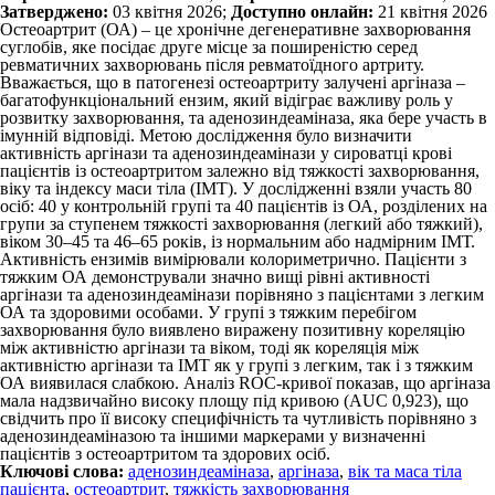
Затверджено:
03 квітня 2026;
Доступно онлайн:
21 квітня 2026
Остеоартрит (ОА) – це хронічне дегенеративне захворювання
суглобів, яке посідає друге місце за поширеністю серед
ревматичних захворювань після ревматоїдного артриту.
Вважається, що в патогенезі остеоартриту залучені аргіназа –
багатофункціональний ензим, який відіграє важливу роль у
розвитку захворювання, та аденозиндеаміназа, яка бере участь в
імунній відповіді. Метою дослідження було визначити
активність аргінази та аденозиндеамінази у сироватці крові
пацієнтів із остеоартритом залежно від тяжкості захворювання,
віку та індексу маси тіла (ІМТ). У дослідженні взяли участь 80
осіб: 40 у контрольній групі та 40 пацієнтів із ОА, розділених на
групи за ступенем тяжкості захворювання (легкий або тяжкий),
віком 30–45 та 46–65 років, із нормальним або надмірним ІМТ.
Активність ензимів вимірювали колориметрично. Пацієнти з
тяжким ОА демонстрували значно вищі рівні активності
аргінази та аденозиндеамінази порівняно з пацієнтами з легким
ОА та здоровими особами. У групі з тяжким перебігом
захворювання було виявлено виражену позитивну кореляцію
між активністю аргінази та віком, тоді як кореляція між
активністю аргінази та ІМТ як у групі з легким, так і з тяжким
ОА виявилася слабкою. Аналіз ROC-кривої показав, що аргіназа
мала надзвичайно високу площу під кривою (AUC 0,923), що
свідчить про її високу специфічність та чутливість порівняно з
аденозиндеаміназою та іншими маркерами у визначенні
пацієнтів з остеоартритом та здорових осіб.
Ключові слова:
адено­зиндеаміназа
,
аргіназа
,
вік та маса тіла
пацієнта
,
остеоартрит
,
тяжкість захворювання