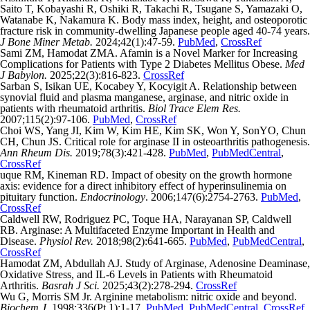
Saito T, Kobayashi R, Oshiki R, Takachi R, Tsugane S, Yamazaki O,
Watanabe K, Nakamura K. Body mass index, height, and osteoporotic
fracture risk in community-dwelling Japanese people aged 40-74 years.
J Bone Miner Metab.
2024;42(1):47-59.
PubMed
,
CrossRef
Sami ZM, Hamodat ZMA. Afamin is a Novel Marker for Increasing
Complications for Patients with Type 2 Diabetes Mellitus Obese.
Med
J Babylon.
2025;22(3):816-823.
CrossRef
Sarban S, Isikan UE, Kocabey Y, Kocyigit A. Relationship between
synovial fluid and plasma manganese, arginase, and nitric oxide in
patients with rheumatoid arthritis.
Biol Trace Elem Res.
2007;115(2):97-106.
PubMed
,
CrossRef
Choi WS, Yang JI, Kim W, Kim HE, Kim SK, Won Y, SonYO, Chun
CH, Chun JS. Critical role for arginase II in osteoarthritis pathogenesis.
Ann Rheum Dis.
2019;78(3):421-428.
PubMed
,
PubMedCentral
,
CrossRef
uque RM, Kineman RD. Impact of obesity on the growth hormone
axis: evidence for a direct inhibitory effect of hyperinsulinemia on
pituitary function.
Endocrinology
. 2006;147(6):2754-2763.
PubMed
,
CrossRef
Caldwell RW, Rodriguez PC, Toque HA, Narayanan SP, Caldwell
RB. Arginase: A Multifaceted Enzyme Important in Health and
Disease.
Physiol Rev.
2018;98(2):641-665.
PubMed
,
PubMedCentral
,
CrossRef
Hamodat ZM, Abdullah AJ. Study of Arginase, Adenosine Deaminase,
Oxidative Stress, and IL-6 Levels in Patients with Rheumatoid
Arthritis.
Basrah J Sci.
2025;43(2):278-294.
CrossRef
Wu G, Morris SM Jr. Arginine metabolism: nitric oxide and beyond.
Biochem J
. 1998;336(Pt 1):1-17.
PubMed
,
PubMedCentral
,
CrossRef