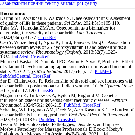
Завантажити повний текст у вигляді pdf-файлу
Посилання:
Karimi SB, Awalkhail F, Walizada S. Knee osteoarthritis: Assesment
of quality of life in these patients.
Sci Educ.
2024;5(3):105-110.
Taha MA, Hamodat ZMAA. Osteopontin as a biomarker for
diagnosing the severity of osteoarthritis.
Ukr Biochem J.
20249;96(5):31-37.
CrossRef
Cao Y, Winzenberg T, Nguo K, Lin J, Jones G, Ding C. Association
between serum levels of 25-hydroxyvitamin D and osteoarthritis: a
systematic review.
Rheumatology (Oxford).
2013;52(7):1323-
1334.
PubMed
,
CrossRef
Mermerci Başkan B, Yurdakul FG, Aydın E, Sivas F, Bodur H. Effect
of vitamin D levels on radiographic knee osteoarthritis and functional
status.
Turk J Phys Med Rehabil.
2017;64(1):1-7.
PubMed
,
PubMedCentral
,
CrossRef
Sur D, Chakravorty R. Relationship of thyroid and sex hormones with
osteoarthritis in postmenopausal Indian women.
J Clin Gynecol Obste.
2017;5(4):117-120.
CrossRef
Magnusson K, Turkiewicz A, Rydén M, Englund M. Genetic
influence on osteoarthritis versus other rheumatic diseases.
Arthritis
Rheumatol.
2024;76(2):206-215.
PubMed
,
CrossRef
Scheuing WJ, Reginato AM, Deeb M, Acer Kasman S. The burden of
osteoarthritis: Is it a rising problem?
Best Pract Res Clin Rheumatol.
2023;37(2):101836.
PubMed
,
CrossRef
Twain M. Musculoskeletal Pathologies, Disorders, and Injuries.
Mosby’s Pathology for Massage Professionals-E-Book: Mosby’s
Pathology for Massage Professionals-E-Book, 2021. 114.