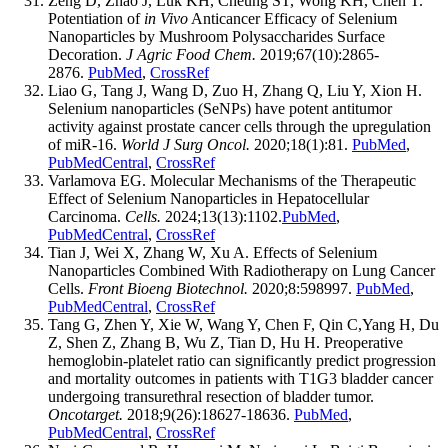
Zeng D, Zhao J, Luk KH, Cheung ST, Wong KH, Chen T.
Potentiation of
in Vivo
Anticancer Efficacy of Selenium
Nanoparticles by Mushroom Polysaccharides Surface
Decoration.
J Agric Food Chem.
2019;67(10):2865-
2876.
PubMed
,
CrossRef
Liao G, Tang J, Wang D, Zuo H, Zhang Q, Liu Y, Xion H.
Selenium nanoparticles (SeNPs) have potent antitumor
activity against prostate cancer cells through the upregulation
of miR-16.
World J Surg Oncol.
2020;18(1):81.
PubMed
,
PubMedCentral
,
CrossRef
Varlamova EG. Molecular Mechanisms of the Therapeutic
Effect of Selenium Nanoparticles in Hepatocellular
Carcinoma.
Cells.
2024;13(13):1102.
PubMed
,
PubMedCentral
,
CrossRef
Tian J, Wei X, Zhang W, Xu A. Effects of Selenium
Nanoparticles Combined With Radiotherapy on Lung Cancer
Cells.
Front Bioeng Biotechnol.
2020;8:598997.
PubMed
,
PubMedCentral
,
CrossRef
Tang G, Zhen Y, Xie W, Wang Y, Chen F, Qin C,Yang H, Du
Z, Shen Z, Zhang B, Wu Z, Tian D, Hu H. Preoperative
hemoglobin-platelet ratio can significantly predict progression
and mortality outcomes in patients with T1G3 bladder cancer
undergoing transurethral resection of bladder tumor.
Oncotarget.
2018;9(26):18627-18636.
PubMed
,
PubMedCentral
,
CrossRef