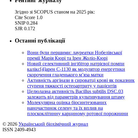
Рейтинг журналу
Згідно зі SCOPUS станом на 2025 рік:
Cite Score 1.0
SNIP 0.284
SJR 0.172
Останні публікації
Вони були першими: лауреатки Нобелівської
премії Марія Кюрі та Ірен Жоліо-Кюрі
Новий cелективний інгібітор натрієвої помпи
калікс[4]арен C-1130 як модулятор енергетики
скорочення гладенького м’яза матки
Активність аргінази в сироватці крові як показник
ступеня тяжкості остеоартриту у пацієнтів
Целюлазна активність Bacillus subtilis DSC.03
залежить від параметрів культивування штаму
Молекулярна оцінка біосинтезованих
наночастинок селену та їх вплив на
плоскоклітинну карциному ротової порожнини
© 2026
Український біохімічний журнал
ISSN 2409-4943