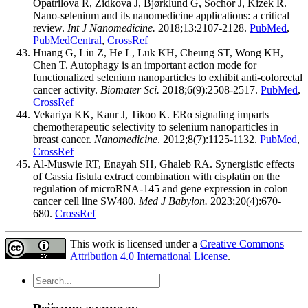
Opatrilova R, Zidkova J, Bjørklund G, Sochor J, Kizek R.
Nano-selenium and its nanomedicine applications: a critical
review.
Int J Nanomedicine.
2018;13:2107-2128.
PubMed
,
PubMedCentral
,
CrossRef
Huang G, Liu Z, He L, Luk KH, Cheung ST, Wong KH,
Chen T. Autophagy is an important action mode for
functionalized selenium nanoparticles to exhibit anti-colorectal
cancer activity.
Biomater Sci.
2018;6(9):2508-2517.
PubMed
,
CrossRef
Vekariya KK, Kaur J, Tikoo K. ERα signaling imparts
chemotherapeutic selectivity to selenium nanoparticles in
breast cancer.
Nanomedicine
. 2012;8(7):1125-1132.
PubMed
,
CrossRef
Al-Muswie RT, Enayah SH, Ghaleb RA. Synergistic effects
of Cassia fistula extract combination with cisplatin on the
regulation of microRNA-145 and gene expression in colon
cancer cell line SW480.
Med J Babylon.
2023;20(4):670-
680.
CrossRef
This work is licensed under a
Creative Commons
Attribution 4.0 International License
.