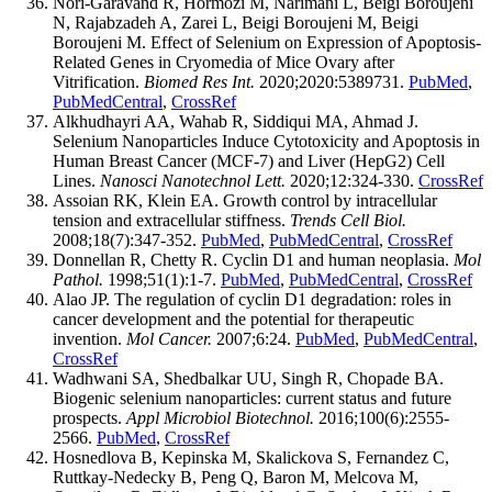
Nori-Garavand R, Hormozi M, Narimani L, Beigi Boroujeni
N, Rajabzadeh A, Zarei L, Beigi Boroujeni M, Beigi
Boroujeni M. Effect of Selenium on Expression of Apoptosis-
Related Genes in Cryomedia of Mice Ovary after
Vitrification.
Biomed Res Int.
2020;2020:5389731.
PubMed
,
PubMedCentral
,
CrossRef
Alkhudhayri AA, Wahab R, Siddiqui MA, Ahmad J.
Selenium Nanoparticles Induce Cytotoxicity and Apoptosis in
Human Breast Cancer (MCF-7) and Liver (HepG2) Cell
Lines.
Nanosci Nanotechnol Lett.
2020;12:324-330.
CrossRef
Assoian RK, Klein EA. Growth control by intracellular
tension and extracellular stiffness.
Trends Cell Biol.
2008;18(7):347-352.
PubMed
,
PubMedCentral
,
CrossRef
Donnellan R, Chetty R. Cyclin D1 and human neoplasia.
Mol
Pathol.
1998;51(1):1-7.
PubMed
,
PubMedCentral
,
CrossRef
Alao JP. The regulation of cyclin D1 degradation: roles in
cancer development and the potential for therapeutic
invention.
Mol Cancer.
2007;6:24.
PubMed
,
PubMedCentral
,
CrossRef
Wadhwani SA, Shedbalkar UU, Singh R, Chopade BA.
Biogenic selenium nanoparticles: current status and future
prospects.
Appl Microbiol Biotechnol.
2016;100(6):2555-
2566.
PubMed
,
CrossRef
Hosnedlova B, Kepinska M, Skalickova S, Fernandez C,
Ruttkay-Nedecky B, Peng Q, Baron M, Melcova M,