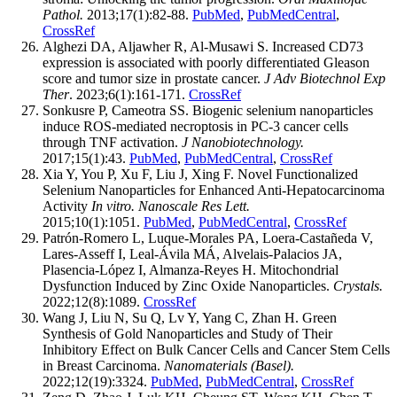
Pathol.
2013;17(1):82-88.
PubMed
,
PubMedCentral
,
CrossRef
Alghezi DA, Aljawher R, Al-Musawi S. Increased CD73
expression is associated with poorly differentiated Gleason
score and tumor size in prostate cancer.
J Adv Biotechnol Exp
Ther
. 2023;6(1):161-171.
CrossRef
Sonkusre P, Cameotra SS. Biogenic selenium nanoparticles
induce ROS-mediated necroptosis in PC-3 cancer cells
through TNF activation.
J Nanobiotechnology.
2017;15(1):43.
PubMed
,
PubMedCentral
,
CrossRef
Xia Y, You P, Xu F, Liu J, Xing F. Novel Functionalized
Selenium Nanoparticles for Enhanced Anti-Hepatocarcinoma
Activity
In vitro. Nanoscale Res Lett.
2015;10(1):1051.
PubMed
,
PubMedCentral
,
CrossRef
Patrón-Romero L, Luque-Morales PA, Loera-Castañeda V,
Lares-Asseff I, Leal-Ávila MÁ, Alvelais-Palacios JA,
Plasencia-López I, Almanza-Reyes H. Mitochondrial
Dysfunction Induced by Zinc Oxide Nanoparticles.
Crystals.
2022;12(8):1089.
CrossRef
Wang J, Liu N, Su Q, Lv Y, Yang C, Zhan H. Green
Synthesis of Gold Nanoparticles and Study of Their
Inhibitory Effect on Bulk Cancer Cells and Cancer Stem Cells
in Breast Carcinoma.
Nanomaterials (Basel).
2022;12(19):3324.
PubMed
,
PubMedCentral
,
CrossRef