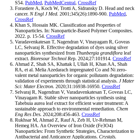
S54.
PubMed
,
PubMedCentral
,
CrossRef
Forastiere A, Koch W, Trotti A, Sidransky D. Head and neck
cancer.
N Engl J Med.
2001;345(26):1890-900.
PubMed
,
CrossRef
Khan S, Hossain MK. Classification and Properties of
Nanoparticles. In: Nanoparticle-Based Polymer Composites.
2022. p. 15-54.
CrossRef
Varadavenkatesan T, Nagendran V, Vinayagam R, Goveas
LC, Selvaraj R. Effective degradation of dyes using silver
nanoparticles synthesized from
Thunbergia grandiflora
leaf
extract.
Bioresour Technol Re
p. 2024;27:101914.
CrossRef
Ahmad Z, Shah SA, Khattak I, Ullah H, Khan AA, Shah
RA, et al. Melia Azedarach impregnated Co and Ni zero-
valent metal nanoparticles for organic pollutants degradation:
validation of experiments through statistical analysis.
J Mater
Sci: Mater Electron.
2020;31:16938-16950.
CrossRef
Selvaraj R, Nagendran V, Varadavenkatesan T, Goveas LC,
Vinayagam R. Stable silver nanoparticles synthesis using
Tabebuia aurea leaf extract for efficient water treatment: A
sustainable approach to environmental remediation.
Chem
Eng Res Des.
2024;208:456-463.
CrossRef
Rukhsar M, Ahmad Z, Rauf A, Zeb H, Ur-Rehman M,
Hemeg HA. An Overview of Iron Oxide (Fe3O4)
Nanoparticles: From Synthetic Strategies, Characterization to
Antibacterial and Anticancer Applications.
Crystals.