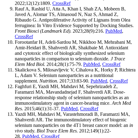
2022;12(12):1809.
CrossRef
Rauf A, Rashid U, Atta A, Khan I, Shah ZA, Mobeen B,
Javed A, Alomar TS, Almasoud N, Naz S, Ahmad Z,
Ribaudo G. Antiproliferative Activity of Lignans from Olea
ferruginea: In Vitro Evidence Supported by Docking Studies.
Front Biosci (Landmark Ed).
2023;28(9):216.
PubMed
,
CrossRef
Forootanfar H, Adeli-Sardou M, Nikkhoo M, Mehrabani M,
Amir-Heidari B, Shahverdi AR, Shakibaie M. Antioxidant
and cytotoxic effect of biologically synthesized selenium
nanoparticles in comparison to selenium dioxide.
J Trace
Elem Med Biol.
2014;28(1):75-79.
PubMed
,
CrossRef
Skalickova S, Milosavljevic V, Cihalova K, Horky P, Richtera
L, Adam V. Selenium nanoparticles as a nutritional
supplement.
Nutrition.
2017;33:83-90.
PubMed
,
CrossRef
Faghfuri E, Yazdi MH, Mahdavi M, Sepehrizadeh Z,
Faramarzi MA, Mavandadnejad F, Shahverdi AR. Dose-
response relationship study of selenium nanoparticles as an
immunostimulatory agent in cancer-bearing mice.
Arch Med
Res.
2015;46(1):31-37.
PubMed
,
CrossRef
Yazdi MH, Mahdavi M, Varastehmoradi B, Faramarzi MA,
Shahverdi AR. The immunostimulatory effect of biogenic
selenium nanoparticles on the 4T1 breast cancer model: an
in
vivo
study.
Biol Trace Elem Res.
2012;149(1):22-
28.
PubMed
,
CrossRef