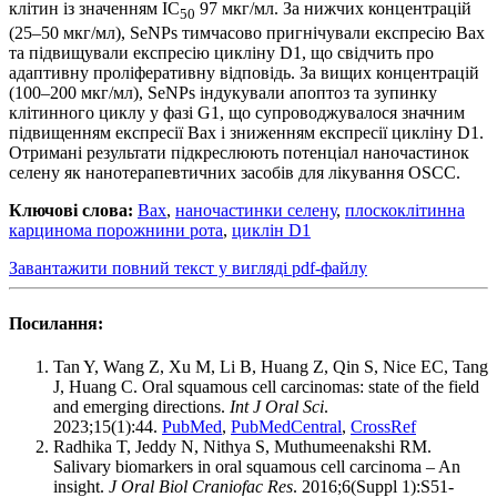
клітин із значенням IC
97 мкг/мл. За нижчих концентрацій
50
(25–50 мкг/мл), SeNPs тимчасово пригнічували експресію Bax
та підвищували експресію цикліну D1, що свідчить про
адаптивну проліферативну відповідь. За вищих концентрацій
(100–200 мкг/мл), SeNPs індукували апоптоз та зупинку
клітинного циклу у фазі G1, що супроводжувалося значним
підвищенням експресії Bax і зниженням експресії цикліну D1.
Отримані результати підкреслюють потенціал наночастинок
селену як нанотерапевтичних засобів для лікування OSCC.
Ключові слова:
Bax
,
наночастинки селену
,
плоскоклітинна
карцинома порожнини рота
,
циклін D1
Завантажити повний текст у вигляді pdf-файлу
Посилання:
Tan Y, Wang Z, Xu M, Li B, Huang Z, Qin S, Nice EC, Tang
J, Huang C. Oral squamous cell carcinomas: state of the field
and emerging directions.
Int J Oral Sci
.
2023;15(1):44.
PubMed
,
PubMedCentral
,
CrossRef
Radhika T, Jeddy N, Nithya S, Muthumeenakshi RM.
Salivary biomarkers in oral squamous cell carcinoma – An
insight.
J Oral Biol Craniofac Res
. 2016;6(Suppl 1):S51-