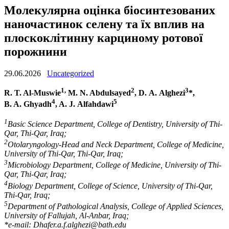
Молекулярна оцінка біосинтезованих
наночастинок селену та їх вплив на
плоскоклітинну карциному ротової
порожнини
29.06.2026
Uncategorized
1,
2
3
R. T. Al-Muswie
M. N. Abdulsayed
, D. A. Alghezi
*,
4
5
B. A. Ghyadh
, A. J. Alfahdawi
1
Basic Science Department, College of Dentistry, University of Thi-
Qar, Thi-Qar, Iraq;
2
Otolaryngology-Head and Neck Department, College of Medicine,
University of Thi-Qar, Thi-Qar, Iraq;
3
Microbiology Department, College of Medicine, University of Thi-
Qar, Thi-Qar, Iraq;
4
Biology Department, College of Science, University of Thi-Qar,
Thi-Qar, Iraq;
5
Department of Pathological Analysis, College of Applied Sciences,
University of Fallujah, Al-Anbar, Iraq;
*e-mail: Dhafer.a.f.alghezi@bath.edu