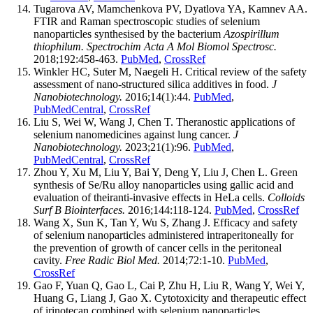
Tugarova AV, Mamchenkova PV, Dyatlova YA, Kamnev AA.
FTIR and Raman spectroscopic studies of selenium
nanoparticles synthesised by the bacterium
Azospirillum
thiophilum. Spectrochim Acta A Mol Biomol Spectrosc.
2018;192:458-463.
PubMed
,
CrossRef
Winkler HC, Suter M, Naegeli H. Critical review of the safety
assessment of nano-structured silica additives in food.
J
Nanobiotechnology.
2016;14(1):44.
PubMed
,
PubMedCentral
,
CrossRef
Liu S, Wei W, Wang J, Chen T. Theranostic applications of
selenium nanomedicines against lung cancer.
J
Nanobiotechnology.
2023;21(1):96.
PubMed
,
PubMedCentral
,
CrossRef
Zhou Y, Xu M, Liu Y, Bai Y, Deng Y, Liu J, Chen L. Green
synthesis of Se/Ru alloy nanoparticles using gallic acid and
evaluation of theiranti-invasive effects in HeLa cells.
Colloids
Surf B Biointerfaces.
2016;144:118-124.
PubMed
,
CrossRef
Wang X, Sun K, Tan Y, Wu S, Zhang J. Efficacy and safety
of selenium nanoparticles administered intraperitoneally for
the prevention of growth of cancer cells in the peritoneal
cavity.
Free Radic Biol Med.
2014;72:1-10.
PubMed
,
CrossRef
Gao F, Yuan Q, Gao L, Cai P, Zhu H, Liu R, Wang Y, Wei Y,
Huang G, Liang J, Gao X. Cytotoxicity and therapeutic effect
of irinotecan combined with selenium nanoparticles.