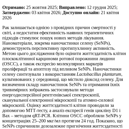
Отримано:
25 жовтня 2025;
Виправлено:
12 грудня 2025;
Затверджено:
03 квітня 2026;
Доступно онлайн:
21 квітня
2026
Рак залишається однією з провідних причин смертності у
світі, а недостатня ефектив­ність наявних терапевтичних
підходів стимулює пошук нових методів лікування.
Наноматеріали, зокрема наночастинки селену (SeNPs),
демонструють перспективну протипухлинну активність.
Метою цього дослідження було оцінити життєздатність клітин
плоскоклітинної карциноми ротової порожнини людини
(OSCC), а також експресію молекулярних маркерів
проліферації та апоптозу під впливом SeNPs. Наночастинки
селену синтезували з використанням
Lactobacillus plantarum
,
культивованих у середовищі, що містило діоксид селену. Для
визначення складу наночастинок SeNPs та отримання їхніх
тривимірних зображень застосовували методи
енергодисперсійної рентгенівської спектроскопії,
сканувальної електронної мікроскопії та атомно-силової
мікроскопії. Оцінку життєздатності клітин проводили за
допомогою МТТ-тесту, а аналіз експресії генів цикліну D1 і
Bax – методом qRT-PCR. Клітини OSCC обробляли SeNPs у
концентраціях 25–200 мкг/мл протягом 24 год. Показано, що
SeNPs спричиняли дозозалежне пригнічення життєздатності