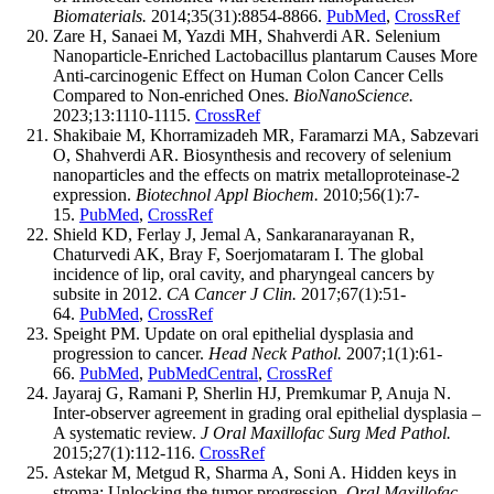
Biomaterials.
2014;35(31):8854-8866.
PubMed
,
CrossRef
Zare H, Sanaei M, Yazdi MH, Shahverdi AR. Selenium
Nanoparticle-Enriched Lactobacillus plantarum Causes More
Anti-carcinogenic Effect on Human Colon Cancer Cells
Compared to Non-enriched Ones.
BioNanoScience.
2023;13:1110-1115.
CrossRef
Shakibaie M, Khorramizadeh MR, Faramarzi MA, Sabzevari
O, Shahverdi AR. Biosynthesis and recovery of selenium
nanoparticles and the effects on matrix metalloproteinase-2
expression.
Biotechnol Appl Biochem.
2010;56(1):7-
15.
PubMed
,
CrossRef
Shield KD, Ferlay J, Jemal A, Sankaranarayanan R,
Chaturvedi AK, Bray F, Soerjomataram I. The global
incidence of lip, oral cavity, and pharyngeal cancers by
subsite in 2012.
CA Cancer J Clin.
2017;67(1):51-
64.
PubMed
,
CrossRef
Speight PM. Update on oral epithelial dysplasia and
progression to cancer.
Head Neck Pathol.
2007;1(1):61-
66.
PubMed
,
PubMedCentral
,
CrossRef
Jayaraj G, Ramani P, Sherlin HJ, Premkumar P, Anuja N.
Inter-observer agreement in grading oral epithelial dysplasia –
A systematic review.
J Oral Maxillofac Surg Med Pathol.
2015;27(1):112-116.
CrossRef
Astekar M, Metgud R, Sharma A, Soni A. Hidden keys in
stroma: Unlocking the tumor progression.
Oral Maxillofac