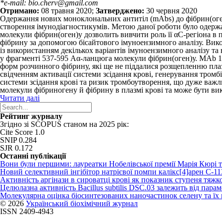
*e-mail: bio.cherv@gmail.com
Отримано:
08 травня 2020;
Затверджено:
30 червня 2020
Одержання нових моноклональних антитіл (mAbs) до фібрин(оген
створення імунодіагностикумів. Метою даної роботи було одержа
молекули фібрин(oген)у дозволить вивчити роль її αС-регіона в 
фібрину за допомогою бісайтового імуноензимного аналізу. Вик
із використанням декількох варіантів імуноензимного аналізу т
у фрагменті 537-595 Aα-ланцюга молекули фібрин(oген)у. МАb 1-
форм розчинного фібрину, які ще не піддалися розщепленню плаз
свідченням активації системи зсідання крові, генерування тром
системи зсідання крові та ризик тромбоутворення, що дуже важл
молекули фібриногену й фібрину в плазмі крові та може бути вик
Читати далі
Рейтинг журналу
Згідно зі SCOPUS станом на 2025 рік:
Cite Score 1.0
SNIP 0.284
SJR 0.172
Останні публікації
Вони були першими: лауреатки Нобелівської премії Марія Кюрі 
Новий cелективний інгібітор натрієвої помпи калікс[4]арен C-1
Активність аргінази в сироватці крові як показник ступеня тяжко
Целюлазна активність Bacillus subtilis DSC.03 залежить від пар
Молекулярна оцінка біосинтезованих наночастинок селену та ї
© 2026
Український біохімічний журнал
ISSN 2409-4943