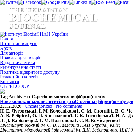
Головна
Поточний випуск
Архів
Для авторів
Правила для авторів
Видавнича етика
Рецензування статті
Політика відкритого доступу
Редакційна колегія
Контакти
UBJ/RECOOP
Tag Archives:
αC-регіони молекули фібрин(оген)у
Нове моноклональне антитіло до αC-регіона фібрин(оген)у д
22.12.2020
Uncategorized
No comments
Н. Е. Луговська
1
, І. М. Колеснікова
1
, Є. М. Стогній
1
, В. О. 
А. В. Ребрієв
1
, О. П. Костюченко
1
, Г. К. Гоголінська
1
, Н. А. 
Л. Д. Варбанець
2
, Т. М. Платонова
1
, С. В. Комісаренко
1
1
Інститут біохімії ім. О. В. Палладіна НАН України, Київ;
2
Інститут мікробіології і вірусології ім. Д.К. Заболотного НАН У