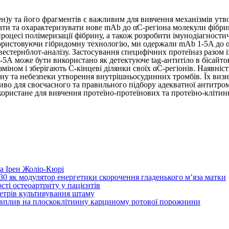
)у та його фрагментів є важливим для вивчення механізмів утв
ти та охарактеризувати нове mAb до αС-регіона молекули фібрин
процесі полімеризації фібрину, а також розробити імунодіагност
ористовуючи гібридомну технологію, ми одержали mAb 1-5A до α
а вестернблот-аналізу. Застосування специфічних протеїназ разо
5А може бути використано як детектуюче tag-антитіло в бісайто
міном і зберігають С-кінцеві ділянки своїх αC-регіонів. Наявні
біну та небезпеки утворення внутрішньосудинних тромбів. Їх виз
иво для своєчасного та правильного підбору адекватної антитром
ористане для вивчення протеїно-протеїнових та протеїно-клітинн
та Ірен Жоліо-Кюрі
130 як модулятор енергетики скорочення гладенького м’яза матки
сті остеоартриту у пацієнтів
аметрів культивування штаму
х вплив на плоскоклітинну карциному ротової порожнини