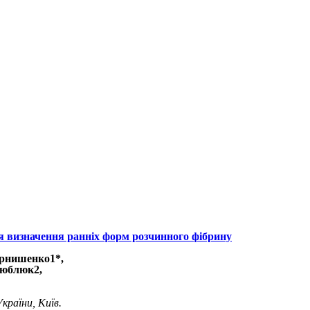
ля визначення ранніх форм розчинного фібрину
Чернишенко
1
*,
Дзюблюк
2
,
країни, Київ.