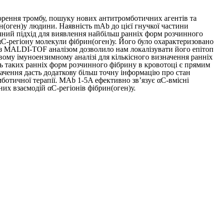
орення тромбу, пошуку нових антитромботичних агентів та
(oген)у людини. Наявність mAb до цієї гнучкої частини
ичний підхід для виявлення найбільш ранніх форм розчинного
C-регіону молекули фібрин(оген)у. Його було охарактеризовано
м із MALDI-TOF аналізом дозволило нам локалізувати його епітоп
вому імуноензимному аналізі для кількісного визначення ранніх
сть таких ранніх форм розчинного фібрину в кровотоці є прямим
начення дасть додаткову більш точну інформацію про стан
ботичної терапії. MAb 1-5A ефективно зв’язує αC-вмісні
их взаємодій αC-регіонів фібрин(оген)у.