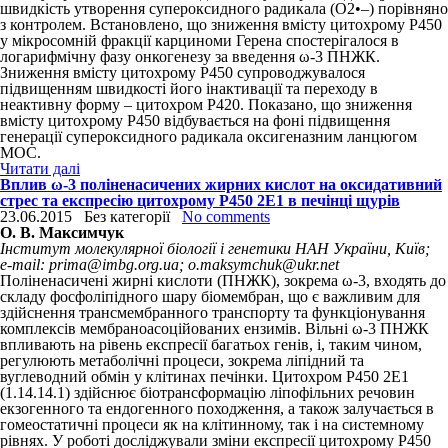
швидкість утворення супероксидного радикала (O
2
•–
) порівняно
з контролем. Встановлено, що зниження вмісту цитохрому Р450
у мікросомній фракції карциноми Герена спостерігалося в
логарифмічну фазу онкогенезу за введення ω-3 ПНЖК.
Зниження вмісту цитохрому Р450 супроводжувалося
підвищенням швидкості його інактивації та переходу в
неактивну форму – цитохром Р420. Показано, що зниження
вмісту цитохрому Р450 відбувається на фоні підвищення
генерації супероксидного радикала оксигеназним ланцюгом
МОС.
Читати далі
Вплив ω-3 поліненасичених жирних кислот на оксидативний
стрес та експресію цитохрому Р450 2Е1 в печінці щурів
23.06.2015
Без категорії
No comments
О. В. Максимчук
Інститут молекулярної біології і генетики НАН України, Київ;
e-mail: prima@imbg.org.ua; o.maksymchuk@ukr.net
Поліненасичені жирні кислоти (ПНЖК), зокрема ω-3, входять до
складу фосфоліпідного шару біомембран, що є важливим для
здійснення трансмембранного транспорту та функціонування
комплексів мембраноасоційованих ензимів. Вільні ω-3 ПНЖК
впливають на рівень експресії багатьох генів, і, таким чином,
регулюють метаболічні процеси, зокрема ліпідний та
вуглеводний обмін у клітинах печінки. Цитохром Р450 2Е1
(1.14.14.1) здійснює біотрансформацію ліпофільних речовин
екзогенного та ендогенного походження, а також залучається в
гомеостатичні процеси як на клітинному, так і на системному
рівнях. У роботі досліджували зміни експресії цитохрому Р450