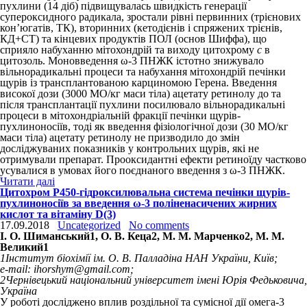
пухлини (14 діб) підвищувалась швидкість генерації
супероксидного радикала, зростали рівні первинних (трієнових
кон’югатів, ТК), вторинних (кетодіє­нів і спряжених трієнів,
КД+СТ) та кінцевих продуктів ПОЛ (основ Шиффа), що
сприяло набуханню мітохондрій та виходу цитохрому
с
в
цитозоль. Моновведення ω-3 ПНЖК істотно знижувало
вільнорадикальні процеси та набухання мітохондрій печінки
щурів із трансплантованою карциномою Герена. Введення
високої дози (3000 МО/кг маси тіла) ацетату ретинолу до та
після трансплантації пухлини посилювало вільнорадикальні
процеси в мітохондріальній фракції печінки щурів-
пухлиноносіїв, тоді як введення фізіологічної дози (30 МО/кг
маси тіла) ацетату ретинолу не призводило до змін
досліджуваних показників у контрольних щурів, які не
отримували препарат. Прооксидантні ефекти ретиноїду частково
усувалися в умовах його поєднаного введення з ω-3 ПНЖК.
Читати далі
Цитохром Р450-гідроксилювальна система печінки щурів-
пухлиноносіїв за введення ω-3 поліненасичених жирних
кислот та вітаміну D(3)
17.09.2018
Uncategorized
No comments
І. О. Шиманський
1
, О. В. Кеца
2
, М. М. Марченко
2
, М. М.
Великий
1
1
Інститут біохімії ім. О. В. Палладіна НАН України, Київ;
e-mail: ihorshym@gmail.com;
2
Чернівецький національний університет імені Юрія Федьковича,
Україна
У роботі досліджено вплив роздільної та сумісної дії омега-3