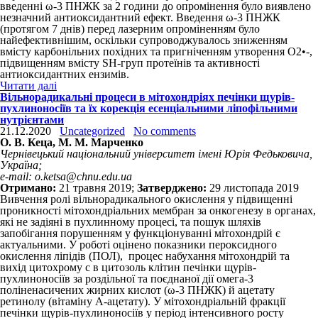
введенні ω-3 ПНЖК за 2 години до опромінення було виявлено
незначний антиоксидантний ефект. Введення ω-3 ПНЖК
(протягом 7 днів) перед лазерним опроміненням було
найефективнішим, оскільки супроводжувалось зниженням
вмісту карбонільних похідних та пригніченням утворення O
2
•-
,
підвищенням вмісту SH-груп протеїнів та активності
антиоксидантних ензимів.
Читати далі
Вільнорадикальні процеси в мітохондріях печінки щурів-
пухлиноносіїв та їх корекція есенціальними ліпофільними
нутрієнтами
21.12.2020
Uncategorized
No comments
О. В. Кеца, М. М. Марченко
Чернівецький національний університет імені Юрія Федьковича,
Україна;
e-mail: o.ketsa@chnu.edu.ua
Отримано:
21 травня 2019;
Затверджено:
29 листопада 2019
Вивчення ролі вільнорадикального окис­лення у підвищенні
проникності мітохондріаль­них мембран за онкогенезу в органах,
які не задіяні в пухлинному процесі, та пошук шляхів
запобігання порушенням у функціонуванні мітохондрій є
актуальними. У роботі оцінено показники пероксидного
окислення ліпідів (ПОЛ), процес набухання мітохондрій та
вихід цито­хрому с в цитозоль клітин печінки щурів-
пухлиноносіїв за роздільної та поєднаної дії омега-3
поліненасичених жирних кислот (ω-3 ПНЖК) й ацетату
ретинолу (вітаміну А-ацетату). У мітохондріальній фракції
печінки щурів-пухлиноносіїв у період інтенсивного росту