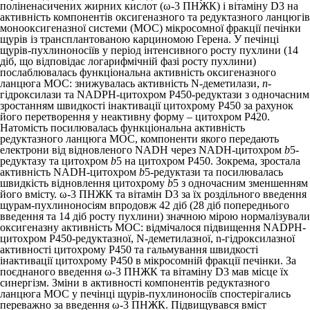
поліненасичених жирних кислот (ω-3 ПНЖК) і вітаміну D
3
на
активність компонентів оксигеназного та редуктазного ланцюгів
монооксигеназної системи (МОС) мікросомної фракції печінки
щурів із трансплантованою карциномою Герена. У печінці
щурів-пухлиноносіїв у період інтенсивного росту пухлини (14
діб, що відповідає логарифмічній фазі росту пухлини)
послаблювалась функціональна активність оксигеназного
ланцюга МОС: знижувалась активність N-деметилази,
n
-
гідроксилази та NADPH-цитохром Р450-редуктази з одночасним
зростанням швидкості інактивації цитохрому Р450 за рахунок
його перетворення у неактивну форму – цитохром Р420.
Натомість посилювалась функціональна активність
редуктазного ланцюга МОС, компоненти якого передають
електрони від відновленого NADH через NADH-цитохром
b
5
-
редуктазу та цитохром
b
5
на цитохром Р450. Зокрема, зростала
активність NADH-цитохром
b
5
-редуктази та посилювалась
швидкість відновлення цитохрому
b
5
з одночасним зменшенням
його вмісту. ω-3 ПНЖК та вітамін D
3
за їх роздільного введення
щурам-пухлиноносіям впродовж 42 діб (28 діб попереднього
введення та 14 діб росту пухлини) значною мірою нормалізували
оксигеназну активність МОС: відмічалося підвищення NADPH-
цитохром Р450-редуктазної, N-деметилазної, n-гідроксилазної
активності цитохрому Р450 та гальмування швидкості
інактивації цито­хрому Р450 в мікросомній фракції печінки. За
поєднаного введення ω-3 ПНЖК та вітаміну D
3
мав місце їх
синергізм. Зміни в активності компонентів редуктазного
ланцюга МОС у печінці щурів-пухлиноносіїв спостерігались
переважно за введення ω-3 ПНЖК. Підвищувався вміст