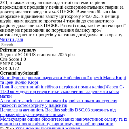
2Е1, а також стану антиоксидантної системи та рівня
пероксидних процесів у печінці експериментальних тварин за
довготривалого введення ω-3 ПНЖК. Виявлено більш ніж
дворазове підвищення вмісту цитохрому Р450 2Е1 в печінці
щурів, яким щоденно протягом 4 тижнів до стандартного
раціону додавали ω-3 ПНЖК. Разом із цим, такі зміни експресії
ензиму не призводили до порушення балансу про-/
антиоксидантних процесів у клітинах досліджуваного органу.
Читати далі
Рейтинг журналу
Згідно зі SCOPUS станом на 2025 рік:
Cite Score 1.0
SNIP 0.284
SJR 0.172
Останні публікації
Вони були першими: лауреатки Нобелівської премії Марія Кюрі
та Ірен Жоліо-Кюрі
Новий cелективний інгібітор натрієвої помпи калікс[4]арен C-
1130 як модулятор енергетики скорочення гладенького м’яза
матки
Активність аргінази в сироватці крові як показник ступеня
тяжкості остеоартриту у пацієнтів
Целюлазна активність Bacillus subtilis DSC.03 залежить від
параметрів культивування штаму
Молекулярна оцінка біосинтезованих наночастинок селену та їх
вплив на плоскоклітинну карциному ротової порожнини
© 2026
Український біохімічний журнал