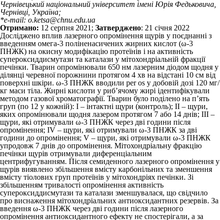
Чернівецький національний університет імені Юрія Федьковича,
Чернівці, Україна;
*e-mail: o.ketsa@chnu.edu.ua
Отримано:
12 серпня 2021;
Затверджено
: 21 січня 2022
Досліджено вплив лазерного опромінення щурів у поєднанні з
введенням омега-3 поліненасичених жирних кислот (ω-3
ПНЖК) на окисну модифікацію протеїнів і на активність
супероксиддисмутази та каталази у мітохондріальній фракції
печінки. Тварин опромінювали 650 нм лазерним діодом щодня у
ділянці черевної порожнини протягом 4 хв на відстані 10 см від
поверхні шкіри. ω-3 ПНЖК вводили per os у добовій дозі 120 мг/
кг маси тіла. Жирні кислоти у риб’ячому жирі ідентифікували
методом газової хроматографії. Тварин було поділено на п’ять
груп (по 12 у кожній): І – інтактні щури (контроль); II – щури,
яких опромінювали щодня лазером протягом 7 або 14 днів; III –
щури, які отримували ω-3 ПНЖК через дві години після
опромінення; IV – щури, які отримували ω-3 ПНЖК за дві
години до опромінення; V – щури, які отримували ω-3 ПНЖК
упродовж 7 днів до опромінення. Мітохондріальну фракцію
печінки щурів отримували диференціальним
центрифугуванням. Після семиденного лазерного опромінення у
щурів виявлено збільшення вмісту карбонільних та зменшення
вмісту тіолових груп протеїнів у мітохондріях печінки. Зі
збільшенням тривалості опромінення активність
супероксиддисмутази та каталази зменшувалася, що свідчило
про виснаження мітохондріальних антиоксидантних резервів. За
введення ω-3 ПНЖК через дві години після лазерного
опромінення антиоксидантного ефекту не спостерігали, а за