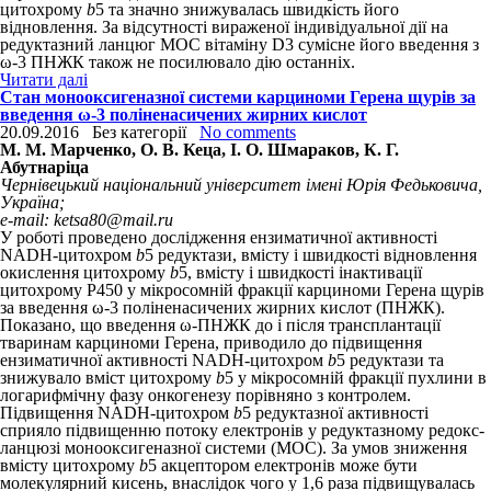
цитохрому
b
5
та значно знижувалась швидкість його
відновлення. За відсутності вираженої індивідуальної дії на
редуктазний ланцюг МОС вітаміну D
3
сумісне його введення з
ω-3 ПНЖК також не посилювало дію останніх.
Читати далі
Стан монооксигеназної системи карциноми Герена щурів за
введення ω-3 поліненасичених жирних кислот
20.09.2016
Без категорії
No comments
М. М. Марченко, О. В. Кеца, І. О. Шмараков, К. Г.
Абутнаріца
Чернівецький національний університет імені Юрія Федьковича,
Україна;
e-mail: ketsa80@mail.ru
У роботі проведено дослідження ензиматичної активності
NADH-цитохром
b
5
редуктази, вмісту і швидкості відновлення
окислення цитохрому
b
5
, вмісту і швидкості інактивації
цитохрому Р450 у мікросомній фракції карциноми Герена щурів
за введення ω-3 поліненасичених жирних кислот (ПНЖК).
Показано, що введення ω-ПНЖК до і після трансплантації
тваринам карциноми Герена, приводило до підвищення
ензиматичної активності NADH-цитохром
b
5
редуктази та
знижувало вміст цитохрому
b
5
у мікросомній фракції пухлини в
логарифмічну фазу онкогенезу порівняно з контролем.
Підвищення NADH-цитохром
b
5
редуктазної активності
сприяло підвищенню потоку електронів у редуктазному редокс-
ланцюзі монооксигеназної системи (МОС). За умов зниження
вмісту цито­хрому
b
5
акцептором електронів може бути
молекулярний кисень, внаслідок чого у 1,6 раза підвищувалась