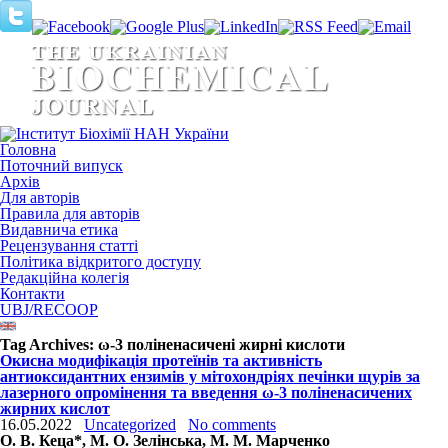
Головна
Поточний випуск
Архів
Для авторів
Правила для авторів
Видавнича етика
Рецензування статті
Політика відкритого доступу
Редакційна колегія
Контакти
UBJ/RECOOP
Tag Archives:
ω-3 поліненасичені жирні кислоти
Окисна модифікація протеїнів та активність
антиоксидантних ензимів у мітохондріях печінки щурів за
лазерного опромінення та введення ω-3 поліненасичених
жирних кислот
16.05.2022
Uncategorized
No comments
О. В. Кеца*, М. О. Зелінська, М. М. Марченко