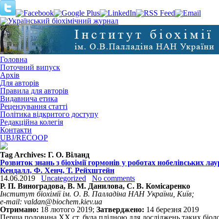
Головна
Поточний випуск
Архів
Для авторів
Правила для авторів
Видавнича етика
Рецензування статті
Політика відкритого доступу
Редакційна колегія
Контакти
UBJ/RECOOP
Tag Archives:
Г. О. Віланд
Розвиток знань з біохімії гормонів у роботах нобелівських лау
Кендалл, Ф. Хенч, Т. Рейхштейн
14.06.2019
Uncategorized
No comments
Р. П. Виноградова, В. М. Данилова, С. В. Комісаренко
Інститут біохімії ім. О. В. Палладіна НАН України, Київ;
e-mail: valdan@biochem.kiev.ua
Отримано:
18 лютого 2019;
Затверджено:
14 березня 2019
Перша половина ХХ ст. була плідною для досліджень таких біоло