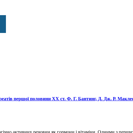
реатів першої половини ХХ ст. Ф. Г. Бантинг, Д. Дж. Р. Маклеод
гічно активних речовин як гормони і вітаміни. Одними з перших 