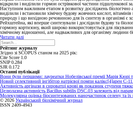
відкрили і виділили гормон острівкової частини підшлункової зал
Наступним важливим етапом в розвитку досліджень біологічно акт
виділили і встановили хімічну будову жовчних кислот, вітамінів
природу і що вихідною речовиною для їх синтезу в організмі є 
Рейхштейна, які вперше синтезували і дослідили будову та біол
гормону кортизону, який широко використовується для лікування
хімічному відношенні, але надважливих для організму людини б
Читати далі
Рейтинг журналу
Згідно зі SCOPUS станом на 2025 рік:
Cite Score 1.0
SNIP 0.284
SJR 0.172
Останні публікації
Вони були першими: лауреатки Нобелівської премії Марія Кюрі 
Новий cелективний інгібітор натрієвої помпи калікс[4]арен C-1
Активність аргінази в сироватці крові як показник ступеня тяжко
Целюлазна активність Bacillus subtilis DSC.03 залежить від пар
Молекулярна оцінка біосинтезованих наночастинок селену та ї
© 2026
Український біохімічний журнал
ISSN 2409-4943