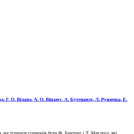
, Г. О. Віланд, А. О. Віндаус, А. Бутенандт, Л. Ружичка, Е.
дослідників гормонів були Ф. Бантинг і Д. Маклеод, які