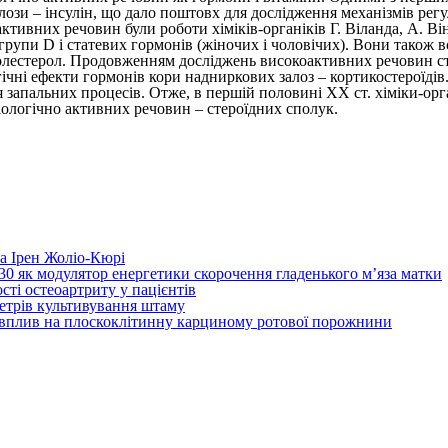
ози – інсулін, що дало поштовх для дослідження механізмів регуля
ивних речовин були роботи хіміків-органіків Г. Віланда, А. Він
 групи D і статевих гормонів (жіночих і чоловічих). Вони також
холестерол. Продовженням досліджень високоактивних речовин ст
огічні ефекти гормонів кори надниркових залоз – кортикостерої
 запальних процесів. Отже, в першій половині ХХ ст. хіміки-орг
іологічно активних речовин – стероїдних сполук.
та Ірен Жоліо-Кюрі
130 як модулятор енергетики скорочення гладенького м’яза матки
сті остеоартриту у пацієнтів
аметрів культивування штаму
х вплив на плоскоклітинну карциному ротової порожнини