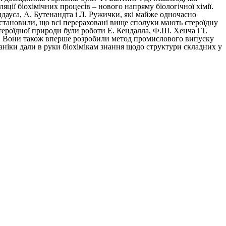
ції біохімічних процесів – нового напряму біологічної хімії.
дауса, А. Бутенандта і Л. Ружички, які майже одночасно
 встановили, що всі перераховані вище сполуки мають стероїдну
ероїдної природи були роботи Е. Кендалла, Ф.Ш. Хенча і Т.
дів. Вони також вперше розробили метод промислового випуску
аніки дали в руки біохімікам знання щодо структури складних у