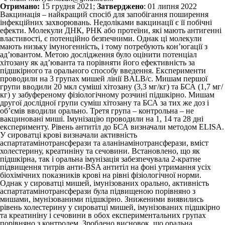
Отримано:
15 грудня 2021;
Затверджено
: 01 липня 2022
Вакцинація – найкращий спосіб для запобігання поширення
інфекційних захворювань. Недоліками вакцинації є її побічні
ефекти. Молекули ДНК, РНК або протеїни, які мають антигенні
властивості, є потенційно безпечними. Однак ці молекули
мають низьку імуногенність, і тому потребують кон’югації з
ад’ювантом. Метою дослідження було оцінити потенціал
хітозану як ад’юванта та порівняти його ефективність за
підшкірного та орального способу введення. Експерименти
проводили на 3 групах мишей лінії BALB/c. Мишам першої
групи вводили 20 мкл суміші хітозану (3,3 мг/кг) та БСА (1,7 мг/
кг) у забуференому фізіологічному розчині підшкірно. Мишам
другої дослідної групи суміш хітозану та БСА за тих же доз і
об’ємів вводили орально. Третя група – контрольна – не
вакциновані миші. Імунізацію проводили на 1, 14 та 28 дні
експерименту. Рівень антитіл до БСА визначали методом ELISA.
У сироватці крові визначали активність
аспартатамінотрансферази та аланінамінотрансферази, вміст
холестерину, креатиніну та сечовини. Встановлено, що як
підшкірна, так і оральна імунізація забезпечувала 2-кратне
підвищення титрів анти-BSA антитіл на фоні утримання усіх
біохімічних показників крові на рівні фізіологічної норми.
Однак у сироватці мишей, імунізованих орально, активність
аспартатамінотрансферази була підвищеною порівняно з
мишами, імунізованими підшкірно. Зниженими виявились
рівень холестерину у сироватці мишей, імунізованих підшкірно
та креатиніну і сечовини в обох експериментальних групах
порівняно з контролем. Зроблено висновок, що оральна