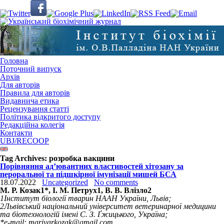
Головна
Поточний випуск
Архів
Для авторів
Правила для авторів
Видавнича етика
Рецензування статті
Політика відкритого доступу
Редакційна колегія
Контакти
UBJ/RECOOP
Tag Archives:
розробка вакцини
Порівняння ад’ювантних властивостей хітозану за
пероральної та підшкірної імунізації мишей БСА
18.07.2022
Uncategorized
No comments
М. Р. Козак
1
*, І. М. Петрух
1
, В. В. Влізло
2
1
Інститут біології тварин НААН України, Львів;
2
Львівський національний університет ветеринарної медицини
та біотехнологій імені С. З. Ґжицького, Україна;
*e-mail: mariyarkozak@gmail.com