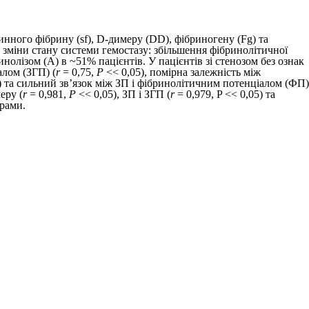
нного фібрину (sf), D-димеру (DD), фібриногену (Fg) та
ми зміни стану системи гемостазу: збільшення фібринолітичної
нолізом (А) в ~51% пацієнтів. У пацієнтів зі стенозом без ознак
­лом (ЗГП) (
r
= 0,75,
P
<< 0,05), помірна залежність між
) та сильний зв’язок між ЗП і фібринолітичним потенціалом (ФП)
еру (
r
= 0,981,
P
<< 0,05), ЗП і ЗГП (
r
= 0,979, P << 0,05) та
рами.