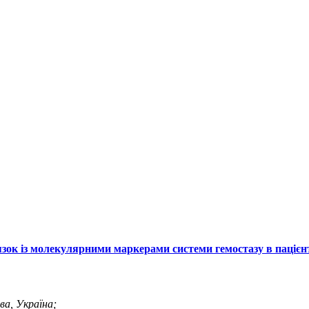
зок із молекулярними маркерами системи гемостазу в пацієнті
ва, Україна;