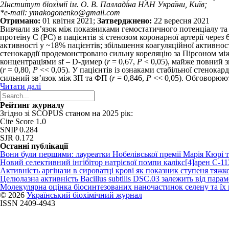
2
Інститут біохімії ім. О. В. Палладіна НАН України, Київ;
*e-mail: ymakogonenko@gmail.com
Отримано:
01 квітня 2021;
Затверджнено:
22 вересня 2021
Вивчали зв’язок між показниками гемостатичного потенціалу та 
протеїну C (PC) в пацієнтів зі стенозом коронарної артерії чере
активності у ~18% пацієнтів; збільшення коагуляційної активност
стенокардії продемонстровано сильну кореляцію за Пірсоном між
концентраціями sf – D-димер (
r
= 0,67,
P
< 0,05), майже повний зв
(
r
= 0,80,
P
<< 0,05). У пацієнтів із ознаками стабільної стенока
сильний зв’язок між ЗП та ФП (
r
= 0,846,
P
<< 0,05). Обговорюют
Читати далі
Рейтинг журналу
Згідно зі SCOPUS станом на 2025 рік:
Cite Score 1.0
SNIP 0.284
SJR 0.172
Останні публікації
Вони були першими: лауреатки Нобелівської премії Марія Кюрі 
Новий cелективний інгібітор натрієвої помпи калікс[4]арен C-1
Активність аргінази в сироватці крові як показник ступеня тяжко
Целюлазна активність Bacillus subtilis DSC.03 залежить від пар
Молекулярна оцінка біосинтезованих наночастинок селену та ї
© 2026
Український біохімічний журнал
ISSN 2409-4943