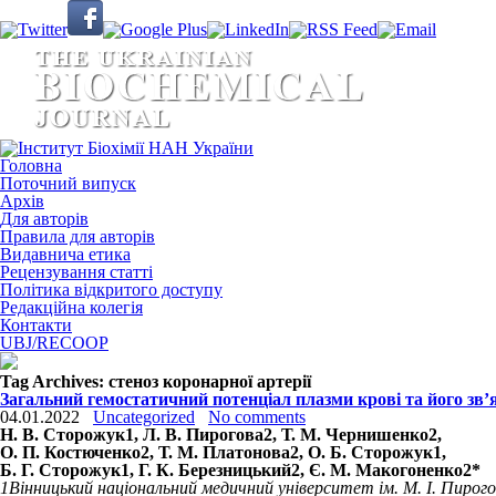
Головна
Поточний випуск
Архів
Для авторів
Правила для авторів
Видавнича етика
Рецензування статті
Політика відкритого доступу
Редакційна колегія
Контакти
UBJ/RECOOP
Tag Archives:
стеноз коронарної артерії
Загальний гемостатичний потенціал плазми крові та його зв’я
04.01.2022
Uncategorized
No comments
Н. B. Сторожук
1
, Л. В. Пирогова
2
, Т. М. Чернишенко
2
,
О. П. Костюченко
2
, Т. М. Платонова
2
, О. Б. Сторожук
1
,
Б. Г. Сторожук
1
, Г. К. Березницький
2
, Є. М. Макогоненко
2
*
1
Вінницький національний медичний університет ім. М. І. Пирого