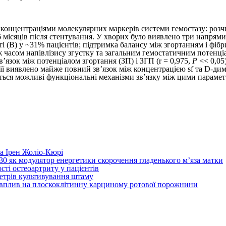
концентраціями молекулярних маркерів системи гемостазу: розчи
з 6 місяців після стентування. У хворих було виявлено три напря
і (В) у ~31% пацієнтів; підтримка балансу між згортанням і фібри
 часом напівлізису згустку та загальним гемостатичним потенціа
’язок між потенціалом згортання (ЗП) і ЗГП (r = 0,975,
P
<< 0,05
рдії виявлено майже повний зв’язок між концентрацією sf та D-дим
ься можливі функціональні механізми зв’язку між цими парамет
та Ірен Жоліо-Кюрі
130 як модулятор енергетики скорочення гладенького м’яза матки
сті остеоартриту у пацієнтів
аметрів культивування штаму
х вплив на плоскоклітинну карциному ротової порожнини