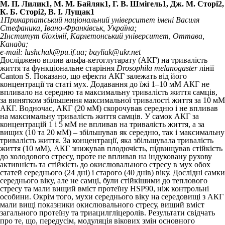
М. П. Лилик
1
, М. М. Байляк
1
, Г. В. Шмігель
1
, Дж. М. Сторі
2
,
К. Б. Сторі
2
, В. І. Лущак
1
1
Прикарпатський національний університет імені Василя
Стефаника, Івано-Франківськ, Україна;
2
Інститут біохімії, Карлетонський університет, Оттава,
Канада;
e-mail: lushchak@pu.if.ua; bayliak@ukr.net
Досліджено вплив альфа-кетоглутарату (АКГ) на тривалість
життя та функціональне старіння
Drosophila melanogaster
лінії
Canton S. Показано, що ефекти АКГ залежать від його
концентрації та статі мух. Додавання до їжі 1–10 мМ АКГ не
впливало на середню та максимальну тривалість життя самців,
за винятком збільшення максимальної тривалості життя за 10 мМ
АКГ. Водночас, АКГ (20 мМ) скорочував середню і не впливав
на максимальну тривалість життя самців. У самок АКГ за
концентрацій 1 і 5 мМ не впливав на тривалість життя, а за
вищих (10 та 20 мМ) – збільшував як середню, так і максимальну
тривалість життя. За концентрації, яка збільшувала тривалість
життя (10 мМ), АКГ знижував плодючість, підвищував стійкість
до холодового стресу, проте не впливав на індуковану рухову
активність та стійкість до окислювального стресу в мух обох
статей середнього (24 дні) і старого (40 днів) віку. Дослідні самки
середнього віку, але не самці, були стійкішими до теплового
стресу та мали вищий вміст протеї­ну HSP90, ніж контрольні
особини. Окрім того, мухи середнього віку на середовищі з АКГ
мали вищі показники окислювального стресу, вищий вміст
загального протеїну та триацилгліцеролів. Результати свідчать
про те, що, передусім, модуляція вікових змін основного