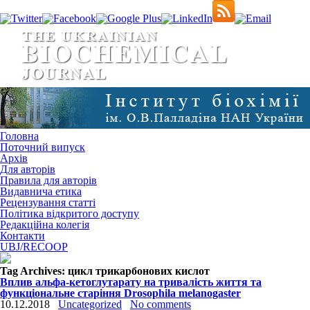
Головна
Поточний випуск
Архів
Для авторів
Правила для авторів
Видавнича етика
Рецензування статті
Політика відкритого доступу
Редакційна колегія
Контакти
UBJ/RECOOP
Tag Archives:
цикл трикарбонових кислот
Вплив альфа-кетоглутарату на тривалість життя та
функціональне старіння Drosophila melanogaster
10.12.2018
Uncategorized
No comments