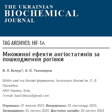
TAG ARCHIVES:
HIF-1Α
Множинні ефекти ангіостатинів за
пошкодження рогівки
В. Л. Білоус*, A. O. Тихомиров
Відділ хімії та біохімії ферментів, Інститут біохімії ім. О. В.
Палладіна
НАН України, Київ;
*e-mail: basil.bilous@gmail.com
Отримано:
07 жовтня 2023;
Виправлено:
01 листопада 2023;
Затверджено:
01 лютого 2024;
Доступно онлайн:
26 лютого 2024