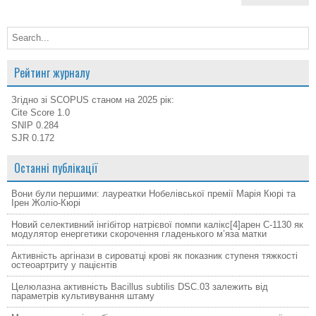
Рейтинг журналу
Згідно зі SCOPUS станом на 2025 рік:
Cite Score 1.0
SNIP 0.284
SJR 0.172
Останні публікації
Вони були першими: лауреатки Нобелівської премії Марія Кюрі та
Ірен Жоліо-Кюрі
Новий cелективний інгібітор натрієвої помпи калікс[4]арен C-1130 як
модулятор енергетики скорочення гладенького м’яза матки
Активність аргінази в сироватці крові як показник ступеня тяжкості
остеоартриту у пацієнтів
Целюлазна активність Bacillus subtilis DSC.03 залежить від
параметрів культивування штаму