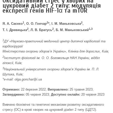
Оксидативний стрес у хворих на
цукровий діабет 2 типу: модуляція
експресії генів HIF-1α та mTOR
1
2
2
Я. А. Саєнко
, О. О. Гончар
*, І. М. Маньковська
,
2
2
1,3
Т. І. Древицька
, Л. В. Братусь
, Б. М. Маньковський
1
ДУ «Науково-практичний медичний центр дитячої кардіології та
кардіохірургії
Міністерства охорони здоров’я України», Клініка для дорослих, Київ;
2
Інститут фізіології ім. О. О. Богомольця НАН України, відділ
гіпоксії, Київ;
3
Національний університет охорони здоров’я України ім. П. Л.
Шупика, Київ;
*e-mail: olga.gonchar@i.ua
Отримано:
22 березня 2022;
Виправлено:
25 травня 2023;
Затверджено:
05 червня 2023;
Доступно онлайн:
20 червня 2023
Вивчено біохімічні та генетичні механізми розвитку оксидативного
стресу (ОС) в крові хворих на цукровий діабет 2 типу (ЦДТ2).