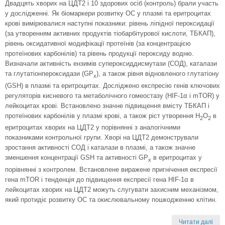
Двадцять хворих на ЦДТ2 і 10 здорових осіб (контроль) брали участь
у дослідженні. Як біомаркери розвитку ОС у плазмі та еритроцитах
крові вимірювалися наступні показники: рівень ліпідної пероксидації
(за утворенням активних продуктів тіобарбітурової кислоти, ТБКАП),
рівень оксидативної модифікації протеїнів (за концентрацією
протеїнових карбонілів) та рівень продукції пероксиду водню.
Визначали активність ензимів супероксиддисмутази (СОД), каталази
та глутатіонпероксидази (GP
), а також рівня відновленого глутатіону
x
(GSH) в плазмі та еритроцитах. Досліджено експресію генів ключових
регуляторів кисневого та метаболічного гомеостазу (HIF-1α і mTOR) у
лейкоцитах крові. Встановлено значне підвищення вмісту ТБКАП і
протеїнових карбонілів у плазмі крові, а також ріст утворення Н
О
в
2
2
еритроцитах хворих на ЦДТ2 у порівнянні з аналогічними
показниками контрольної групи. Хворі на ЦДТ2 демонстрували
зростання активності СОД і каталази в плазмі, а також значне
зменшення концентрації GSH та активності GP
в еритроцитах у
x
порівнянні з контролем. Встановлене виражене пригнічення експресії
гена mTOR і тенденція до підвищення експресії гена HIF-1α в
лейкоцитах хворих на ЦДТ2 можуть слугувати захисним механізмом,
який протидіє розвитку ОС та окислювальному пошкодженню клітин.
Читати далі