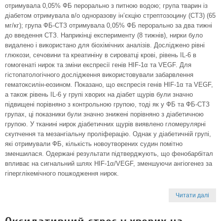
отримувала 0,05% ФБ перорально з питною водою; група тварин із
діабетом отримувала в/о одноразову ін’єкцію стрептозоцину (СТЗ) (65
мг/кг); група ФБ-СТЗ отримувала 0,05% ФБ перорально за два тижні
до введення СТЗ. Наприкінці експерименту (8 тижнів), нирки було
видалено і використано для біохімічних аналізів. Досліджено рівні
глюкози, сечовини та креатиніну в сироватці крові, рівень IL-6 в
гомогенаті нирок та зміни експресії генів HIF-1α та VEGF. Для
гістопатологічного дослідження використовували забарвлення
гематоксилін-еозином. Показано, що експресія генів HIF-1α та VEGF,
а також рівень IL-6 у групі хворих на діабет щурів були значно
підвищені порівняно з контрольною групою, тоді як у ФБ та ФБ-СТЗ
групах, ці показники були значно знижені порівняно з діабетичною
групою. У тканині нирок діабетичних щурів виявлено­ гломерулярні
скупчення та мезангіальну проліферацію. Однак у діабетичній групі,
які отримували ФБ, кількість новоутворених судин помітно
зменшилася. Одержані результати підтверджують, що фенобарбітал
впливає на сигнальний шлях HIF-1α/VEGF, зменшуючи ангіогенез за
гіперглікемічного пошкодження нирок.
Читати далі