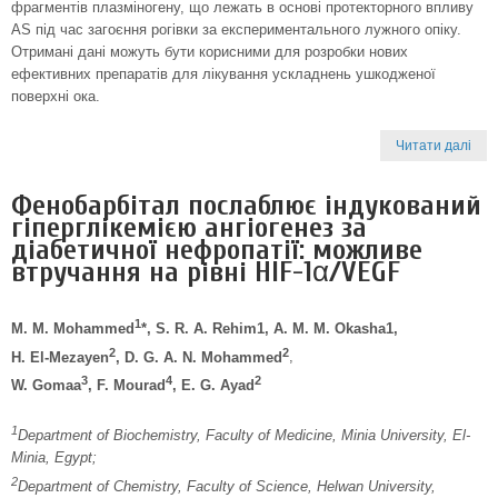
фрагментів плазміногену, що лежать в основі протекторного впливу
AS під час загоєння рогівки за експериментального лужного опіку.
Отримані дані можуть бути корисними для розробки нових
ефективних препаратів для лікування ускладнень ушкодженої
поверхні ока.
Читати далі
Фенобарбітал послаблює індукований
гіперглікемією ангіогенез за
діабетичної нефропатії: можливе
втручання на рівні HIF-1α/VEGF
1
M. M. Mohammed
*, S. R. A. Rehim1, A. M. M. Okasha1,
2
2
H. El-Mezayen
, D. G. A. N. Mohammed
,
3
4
2
W. Gomaa
, F. Mourad
, E. G. Ayad
1
Department of Biochemistry, Faculty of Medicine, Minia University, El-
Minia, Egypt;
2
Department of Chemistry, Faculty of Science, Helwan University,