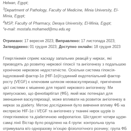
Helwan, Egypt;
3
Department of Pathology, Faculty of Medicine, Minia University, El-
Minia, Egypt;
4
MSP, Faculty of Pharmacy, Deraya University, El-Minia, Egypt;
*e-mail: mostafa.mohamed@mu.edu.eg
Отримано:
17 вересня 2023;
Виправлено:
17 листопада 2023;
Затверджено:
01 грудня 2023;
Доступно онлайн:
18 грудня 2023
Гіперглікемія сприяє каскаду запальних реакцій у нирках, які
призводять до розвитку ниркової гіпоксії та ангіогенезу з подальшою
хронічною нирковою недостатністю. Оскільки система гіпоксія-
індукований фактор-1α (HIF‑1α)/судинний ендотеліальний фактор
росту (VEGF) є ключовим шляхом неоваскуляризації, пригнічення
цієї системи є мішенню для терапії ниркового ангіогенезу. Ми
припускаємо, що фенобарбітал (ФБ), який має потенціал для
зменшення васкуляризації, може впливати на розвиток ангіогенезу в
нирках за діабету. Метою дослідження було вивчення впливу ФБ на
експресію HIF-1α і VEGF та ангіогенез у тканині нирок щурів із
гіперглікемією та діабетичною нефропатією. Шістдесят чотири щури-
самці лінії Вістар було розділено на 4 групи: контрольна група
отримувала в/о одноразову ін’єкцію фізіологічного розчину; група ФБ