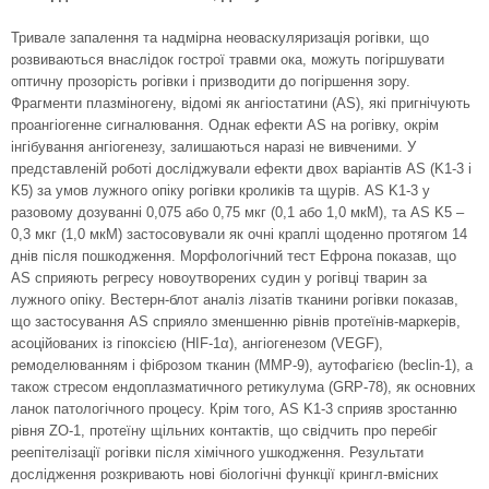
Тривале запалення та надмірна неоваскуляризація рогівки, що
розвиваються внаслідок гострої травми ока, можуть погіршувати
оптичну прозорість рогівки і призводити до погіршення зору.
Фрагменти плазміногену, відомі як ангіо­статини (AS), які пригнічують
проангіогенне сигналювання. Однак ефекти АS на рогівку, окрім
інгібування ангіогенезу, залишаються наразі не вивченими. У
представленій роботі досліджували ефекти двох варіантів AS (K1-3 і
K5) за умов лужного опіку рогівки кроликів та щурів. AS K1-3 у
разовому дозуванні 0,075 або 0,75 мкг (0,1 або 1,0 мкМ), та AS K5 –
0,3 мкг (1,0 мкM) застосовували як очні краплі щоденно протягом 14
днів після пошкодження. Морфологічний тест Ефрона показав, що
AS сприяють регресу новоутворених судин у рогівці тварин за
лужного опіку. Вестерн-блот аналіз лізатів тканини рогівки показав,
що застосування AS сприяло зменшенню рівнів протеїнів-маркерів,
асоційованих із гіпоксією (HIF-1α), ангіогенезом (VEGF),
ремоделюванням і фіброзом тканин (MMP-9), аутофагією (beclin-1), а
також стресом ендоплазматичного ретикулума (GRP‑78), як основних
ланок патологічного процесу. Крім того, AS K1-3 сприяв зростанню
рівня ZO-1, протеїну щільних контактів, що свідчить про перебіг
реепітелізації рогівки після хімічного ушкодження. Результати
дослідження розкривають нові біологічні функції крингл-вмісних