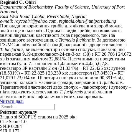
Reginald C. Ohiri
Department of Biochemistry, Faculty of Science, University of Port
Harcourt,
East-West Road, Choba, Rivers State, Nigeria;
e-mail: raycohiri@yahoo.com, reginald.ohiri@uniport.edu.ng
Приклади використання грибів для лікування хвороб можна
знайти ще в палеоліті. Одним із видів грибів, що виявляють
значні лікувальні властивості як за перорального, так і за
зовнішнього застосування, є
Tremella fuciformis
. За допомогою
ГХ/МС аналізу олійної фракції, одержаної гідродистиляцією із
T. fuciformis
, виявлено чотири основні сполуки. Показано, що
переважав 9,19-циклоланост-24-єн-3-ол, (3β) з R
T
20,766 і 24,672
хв із загальним вмістом 32,681%. Наступними за процентним
вмістом були: 7-ізопропеніл-1,4а-диметил-4,4а,5,6,7,8-
гексагідро-3Р-нафталін-2-он (21,334%) – R
T
22,425 хв; лупеол­
(18,531%) – R
T
22,825 і 23,230 хв; ланостерол (17,845%) – R
T
21,079 і 23,034 хв. Ці чотири сполуки становили 90,391% від
загальної кількості масляної фракції, одержаної з
T. fuciformis
.
Терапевтичні властивості двох сполук – ланостеролу і лупеолу –
підтверджують застосування
T. fuciformis
для лікування
дерматологічних і офтальмологічних захворювань.
Читати далі
Рейтинг журналу
Згідно зі SCOPUS станом на 2025 рік:
Cite Score 1.0
SNIP 0.284
SJR 0.172