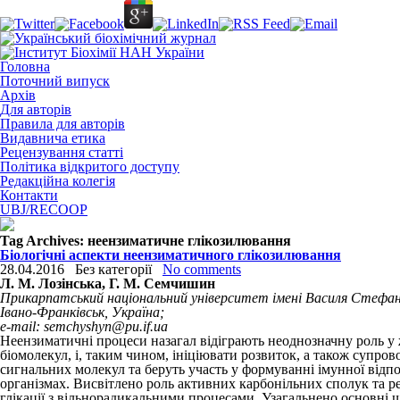
Головна
Поточний випуск
Архів
Для авторів
Правила для авторів
Видавнича етика
Рецензування статті
Політика відкритого доступу
Редакційна колегія
Контакти
UBJ/RECOOP
Tag Archives:
неензиматичне глікозилювання
Біологічні аспекти неензиматичного глікозилювання
28.04.2016
Без категорії
No comments
Л. М. Лозінська, Г. М. Семчишин
Прикарпатський національний університет імені Василя Стефан
Івано-Франківськ, Україна;
е-mail: semchyshyn@pu.if.ua
Неензиматичні процеси назагал відіграють неоднозначну роль 
біомолекул, і, таким чином, ініціювати розвиток, а також супро
сигнальних молекул та беруть участь у формуванні імунної відп
організмах. Висвітлено роль активних карбонільних сполук та ре
глікації з вільнорадикальними процесами. Узагальнено основні 