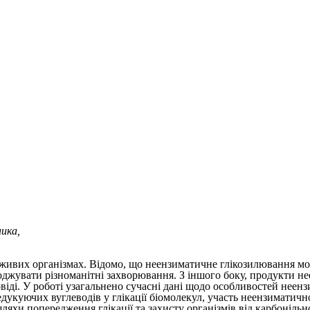
ика,
у живих організмах. Відомо, що неензиматичне глікозилювання 
воджувати різноманітні захворювання. З іншого боку, продукти н
овіді. У роботі узагальнено сучасні дані щодо особливостей нее
дукуючих вуглеводів у глікації біомолекул, участь неензиматичн
шляхи попередження глікації та захисту організмів від карбоніл