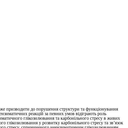
може призводити до порушення структури та функціонування
еензиматичних реакцій за певних умов відіграють роль
нзиматичного глікозилювання та карбонільного стресу в живих
ого глікозилювання у розвитку карбонільного стресу та зв’язок
ьного стресу, спричиненого неензиматичним глікозилюванням.