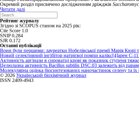
Окремий розділ присвячено дослідженням дріжджів
Saccharomyce
Читати далі
Рейтинг журналу
Згідно зі SCOPUS станом на 2025 рік:
Cite Score 1.0
SNIP 0.284
SJR 0.172
Останні публікації
Вони були першими: лауреатки Нобелівської премії Марія Кюрі 
Новий cелективний інгібітор натрієвої помпи калікс[4]арен C-1
Активність аргінази в сироватці крові як показник ступеня тяжко
Целюлазна активність Bacillus subtilis DSC.03 залежить від пар
Молекулярна оцінка біосинтезованих наночастинок селену та ї
© 2026
Український біохімічний журнал
ISSN 2409-4943