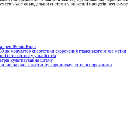
s cerevisiae
як модельної системи у вивченні процесів неензима
та Ірен Жоліо-Кюрі
130 як модулятор енергетики скорочення гладенького м’яза матки
сті остеоартриту у пацієнтів
аметрів культивування штаму
х вплив на плоскоклітинну карциному ротової порожнини