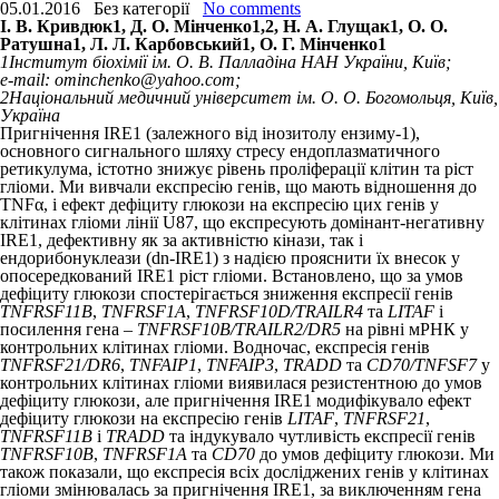
05.01.2016
Без категорії
No comments
I. В. Кривдюк
1
, Д. O. Мінченко
1,2
, Н. А. Глущак
1
, O. О.
Ратушна
1
, Л. Л. Карбовський
1
, O. Г. Мінченко
1
1
Інститут біохімії ім. О. В. Палладіна НАН України, Київ;
e-mail: ominchenko@yahoo.com;
2
Національний медичний університет ім. О. О. Богомольця, Київ,
Україна
Пригнічення IRE1 (залежного від інозитолу ензиму-1),
основного сигнального шляху стресу ендоплазматичного
ретикулума, істотно знижує рівень проліферації клітин та ріст
гліоми. Ми вивчали експресію генів, що мають відношення до
TNFα, і ефект дефіциту глюкози на експресію цих генів у
клітинах гліоми лінії U87, що експресують домінант-негативну
IRE1, дефективну як за активністю кінази, так і
ендорибонуклеази (dn-IRE1) з надією прояснити їх внесок у
опосередкований IRE1 ріст гліоми. Встановлено, що за умов
дефіциту глюкози спостерігається зниження експресії генів
TNFRSF11B
,
TNFRSF1A
,
TNFRSF10D/TRAILR4
та
LITAF
і
посилення гена –
TNFRSF10B/TRAILR2/DR5
на рівні мРНК у
контрольних клітинах гліоми. Водночас, експресія генів
TNFRSF21/DR6
,
TNFAIP1
,
TNFAIP3
,
TRADD
та
CD70/TNFSF7
у
контрольних клітинах гліоми виявилася резистентною до умов
дефіциту глюкози, але пригнічення IRE1 модифікувало ефект
дефіциту глюкози на експресію генів
LITAF
,
TNFRSF21
,
TNFRSF11B
і
TRADD
та індукувало чутливість експресії генів
TNFRSF10B
,
TNFRSF1A
та
CD70
до умов дефіциту глюкози. Ми
також показали, що експресія всіх досліджених генів у клітинах
гліоми змінювалась за пригнічення IRE1, за виключенням гена