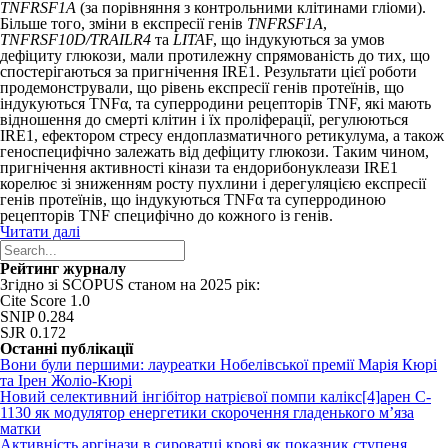
TNFRSF1A
(за порівняння з контрольними клітинами гліоми).
Більше того, зміни в експресії генів
TNFRSF1A
,
TNFRSF10D/TRAILR4
та
LITA
F, що індукуються за умов
дефіциту глюкози, мали протилежну спрямованість до тих, що
спостерігаються за пригнічення IRE1. Результати цієї роботи
продемонстрували, що рівень експресії генів протеїнів, що
індукуються TNFα, та суперродини рецепторів TNF, які мають
відношення до смерті клітин і їх проліферації, регулюються
IRE1, ефектором стресу ендоплазматичного ретикулума, а також
геноспецифічно залежать від дефіциту глюкози. Таким чином,
пригнічення активності кінази та ендорибонуклеази IRE1
корелює зі зниженням росту пухлини і дерегуляцією експресії
генів протеїнів, що індукуються TNFα та суперродиною
рецепторів TNF специфічно до кожного із генів.
Читати далі
Рейтинг журналу
Згідно зі SCOPUS станом на 2025 рік:
Cite Score 1.0
SNIP 0.284
SJR 0.172
Останні публікації
Вони були першими: лауреатки Нобелівської премії Марія Кюрі
та Ірен Жоліо-Кюрі
Новий cелективний інгібітор натрієвої помпи калікс[4]арен C-
1130 як модулятор енергетики скорочення гладенького м’яза
матки
Активність аргінази в сироватці крові як показник ступеня