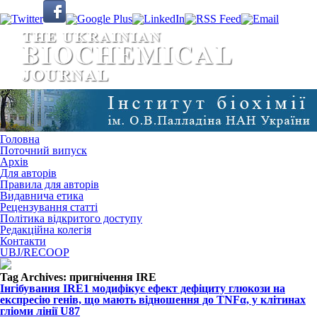
Головна
Поточний випуск
Архів
Для авторів
Правила для авторів
Видавнича етика
Рецензування статті
Політика відкритого доступу
Редакційна колегія
Контакти
UBJ/RECOOP
Tag Archives:
пригнічення IRE
Інгібування IRE1 модифікує ефект дефіциту глюкози на
експресію генів, що мають відношення до TNFα, у клітинах
гліоми лінії U87