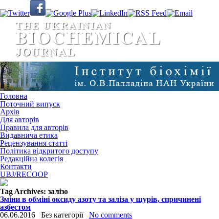
Головна
Поточний випуск
Архів
Для авторів
Правила для авторів
Видавнича етика
Рецензування статті
Політика відкритого доступу
Редакційна колегія
Контакти
UBJ/RECOOP
Tag Archives:
залізо
Зміни в обміні оксиду азоту та заліза у щурів, спричинені
азбестом
06.06.2016
Без категорії
No comments