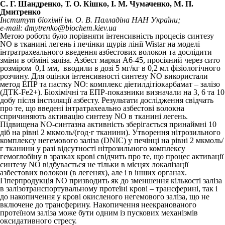
С. Г. Шандренко, Т. О. Кішко, І. М. Чумаченко, М. П.
Дмитренко
Інститут біохімії ім. О. В. Палладіна НАН України;
е-mail: dmytrenko@biochem.kiev.ua
Метою роботи було порівняти інтенсивність процесів синтезу
NO в тканині легень і печінки щурів лінії Wistar на моделі
інтратрахеального введення азбестових волокон та дослідити
зміни в обміні заліза. Азбест марки А6-45, просіяний через сито
розміром 0,1 мм, вводили в дозі 5 мг/кг в 0,2 мл фізіологічного
розчину. Для оцінки інтенсивності синтезу NO використали
метод ЕПР та пастку NO: комплекс діетилдітіокарбамат – залізо
(ДТК-Fe
2+
). Біохімічні та ЕПР-показники ви­значали на 3, 6 та 10
добу після інстиляції азбесту. Результати дослідження свідчать
про те, що введені інтратрахеально азбестові волокна
спричиняють активацію синтезу NO в тканині легень.
Підвищена NO-синтазна активність зберігається принаймні 10
діб на рівні 2 мкмоль/(год·г тканини). Утворення нітрозильного
комплексу негемового заліза (DNIC) у печінці на рівні 2 мкмоль/
г тканини у разі відсутності нітрозильного комплексу
гемоглобіну в зразках крові свідчить про те, що процес активації
синтезу NO відбувається не тільки в місцях локалізації
азбестових волокон (в легенях), але і в інших органах.
Гіперпродукція NO призводить як до зменшення кількості заліза
в залізотранспортувальному протеїні крові – трансферині, так і
до накопичення у крові окисленого негемового заліза, що не
включене до трансферину. Накопичення неекранованого
протеїном заліза може бути одним із пускових механізмів
оксидативного стресу.