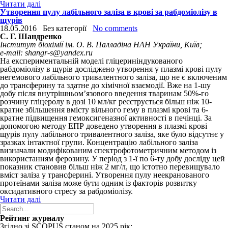
Читати далі
Утворення пулу лабільного заліза в крові за рабдоміолізу в
щурів
18.05.2016
Без категорії
No comments
С. Г. Шандренко
Інститут біохімії ім. О. В. Палладіна НАН України, Київ;
e-mail: shangr-s@yandex.ru
На експериментальній моделі гліцериніндукованого
рабдоміолізу в щурів досліджено утворення у плазмі крові пулу
негемового лабільного тривалентного заліза, що не є включеним
до трансферину та здатне до хімічної взаємодії. Вже на 1-шу
добу після внутрішньом’язового введення тваринам 50%-го
розчину гліцеролу в дозі 10 мл/кг реєструється більш ніж 10-
кратне збільшення вмісту вільного гему в плазмі крові та 6-
кратне підвищення гемоксигеназної активності в печінці. За
допомогою методу ЕПР доведено утворення в плазмі крові
щурів пулу лабільного тривалентного заліза, яке було відсутнє у
зразках інтактної групи. Концентрацію лабільного заліза
визначали модифікованим спектрофотометричним методом із
використанням ферозину. У період з 1-ї по 6-ту добу досліду цей
показник становив більш ніж 2 мг/л, що істотно перевищувало
вміст заліза у трансферині. Утворення пулу неекранованого
протеїнами заліза може бути одним із факторів розвитку
оксидативного стресу за рабдоміолізу.
Читати далі
Рейтинг журналу
Згідно зі SCOPUS станом на 2025 рік: