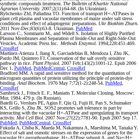
synthetic compounds treatment.
The Bulletin of Kharkiv National
Agrarian University.
2007;2(11):64-68. (In Ukrainian).
Rybchenko ZhI, Palladina TO. Function of transport H+-ATPases in
plant cell plasma and vacuolar membranes of maize under salt stress
conditions and effect of adaptogenic preparations.
Ukr Biokhim Zhurn.
2011 Nov-Dec;83(6):63-8. Ukrainian.
PubMed
Larsson C., Sommarin M., and Widell S. Isolation of Highly Purified
Plasma Membranes and Separation of Inside-Out and Right-Side-Out
Vesicles. Academic Press Inc.
Methods Enzymol.
1994;228:451-469.
CrossRef
Martínez-Atienza J, Jiang X, Garciadeblas B, Mendoza I, Zhu JK,
Pardo JM, Quintero FJ. Conservation of the salt overly sensitive
pathway in rice.
Plant Physiol.
2007 Feb;143(2):1001-12. Epub 2006
Dec 1.
PubMed
,
PubMedCentral
,
CrossRef
Bradford MM. A rapid and sensitive method for the quantitation of
microgram quantities of protein utilizing the principle of protein-dye
binding.
Anal Biochem
. 1976 May 7;72(1-2):248-54.
PubMed
,
CrossRef
Sambrock J., Fritsch E. F., Maniatis T. Molecular Cloning. Моscow:
Mur, 1984. 479 p. (In Russian).
Batelli G, Verslues PE, Agius F, Qiu Q, Fujii H, Pan S, Schumaker
KS, Grillo S, Zhu JK. SOS2 promotes salt tolerance in part by
interacting with the vacuolar H+-ATPase and upregulating its transport
activity.
Mol Cell Biol.
2007 Nov;27(22):7781-90. Epub 2007 Sep 17.
PubMed
,
PubMedCentral
,
CrossRef
Fukuda A, Chiba K, Maeda M, Nakamura A, Maeshima M, Tanaka Y.
Effect of salt and osmotic stresses on the expression of genes for the
vacuolar H+-pyrophosphatase, H+-ATPase subunit A, and Na+/H+