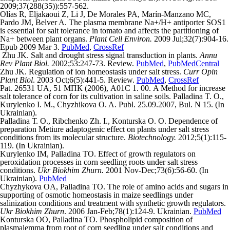
2009;37(288(35)):557-562.
Olías R, Eljakaoui Z, Li J, De Morales PA, Marín-Manzano MC,
Pardo JM, Belver A. The plasma membrane Na+/H+ antiporter SOS1
is essential for salt tolerance in tomato and affects the partitioning of
Na+ between plant organs.
Plant Cell Environ.
2009 Jul;32(7):904-16.
Epub 2009 Mar 3.
PubMed
,
CrossRef
Zhu JK. Salt and drought stress signal transduction in plants.
Annu
Rev Plant Biol.
2002;53:247-73. Review.
PubMed
,
PubMedCentral
Zhu JK. Regulation of ion homeostasis under salt stress.
Curr Opin
Plant Biol
. 2003 Oct;6(5):441-5. Review.
PubMed
,
CrossRef
Pat. 26531 UA, 51 МПК (2006), А01С 1. 00. A Method for increase
salt tolerance of corn for its cultivation in saline soils. Palladina T. O.,
Kurylenko І. М., Chyzhikova O. A. Publ. 25.09.2007, Bul. N 15. (In
Ukrainian).
Palladina Т. О., Ribchenko Zh. І., Konturska О. О. Dependence of
preparation Metiure adaptogenic effect on plants under salt stress
conditions from its molecular structure.
Biotechnology.
2012;5(1):115-
119. (In Ukrainian).
Kurylenko ІМ, Palladina ТО. Effect of growth regulators on
peroxidation processes in corn seedling roots under salt stress
conditions.
Ukr Biokhim Zhurn.
2001 Nov-Dec;73(6):56-60. (In
Ukrainian).
PubMed
Chyzhykova OA, Palladina TO. The role of amino acids and sugars in
supporting of osmotic homeostasis in maize seedlings under
salinization conditions and treatment with synthetic growth regulators.
Ukr Biokhim Zhurn
. 2006 Jan-Feb;78(1):124-9. Ukrainian.
PubMed
Konturska ОO, Palladina ТО. Phospholipid composition of
plasmalemma from root of corn seedling under salt conditions and