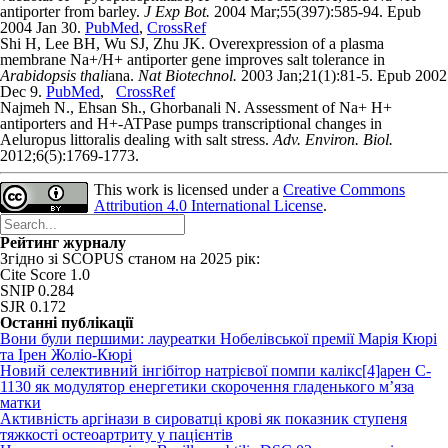
antiporter from barley.
J Exp Bot.
2004 Mar;55(397):585-94. Epub
2004 Jan 30.
PubMed
,
CrossRef
Shi H, Lee BH, Wu SJ, Zhu JK. Overexpression of a plasma
membrane Na+/H+ antiporter gene improves salt tolerance in
Arabidopsis thali
ana.
Nat Biotechnol.
2003 Jan;21(1):81-5. Epub 2002
Dec 9.
PubMed
,
CrossRef
Najmeh N., Ehsan Sh., Ghorbanali N. Assessment of Na+ H+
antiporters and H+-ATPase pumps transcriptional changes in
Aeluropus littoralis dealing with salt stress.
Adv. Environ. Biol.
2012;6(5):1769-1773.
This work is licensed under a
Creative Commons
Attribution 4.0 International License
.
Рейтинг журналу
Згідно зі SCOPUS станом на 2025 рік:
Cite Score 1.0
SNIP 0.284
SJR 0.172
Останні публікації
Вони були першими: лауреатки Нобелівської премії Марія Кюрі
та Ірен Жоліо-Кюрі
Новий cелективний інгібітор натрієвої помпи калікс[4]арен C-
1130 як модулятор енергетики скорочення гладенького м’яза
матки
Активність аргінази в сироватці крові як показник ступеня
тяжкості остеоартриту у пацієнтів