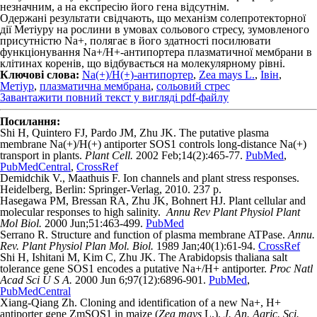
незначним, а на експресію його гена відсутнім.
Одержані результати свідчають, що механізм солепротекторної
дії Метіуру на рослини в умовах сольового стресу, зумовленого
присутністю Na
+
, полягає в його здатності посилювати
функціонування Na
+
/H
+
-антипортера плазматичної мембрани в
клітинах коренів, що відбувається на молекулярному рівні.
Ключові слова:
Na(+)/H(+)-антипортер
,
Zea mays L.
,
Івін
,
Метіур
,
плазматична мембрана
,
сольовий стрес
Завантажити повний текст у вигляді pdf-файлу
Посилання:
Shi H, Quintero FJ, Pardo JM, Zhu JK. The putative plasma
membrane Na(+)/H(+) antiporter SOS1 controls long-distance Na(+)
transport in plants.
Plant Cell.
2002 Feb;14(2):465-77.
PubMed
,
PubMedCentral
,
CrossRef
Demidchik V., Maathuis F. Ion channels and plant stress responses.
Heidelberg, Berlin: Springer-Verlag, 2010. 237 p.
Hasegawa PM, Bressan RA, Zhu JK, Bohnert HJ. Plant cellular and
molecular responses to high salinity.
Annu Rev Plant Physiol Plant
Mol Biol.
2000 Jun;51:463-499.
PubMed
Serrano R. Structure and function of plasma membrane ATPase.
Annu.
Rev. Plant Physiol Plan Mol. Biol.
1989 Jan;40(1):61-94.
CrossRef
Shi H, Ishitani M, Kim C, Zhu JK. The Arabidopsis thaliana salt
tolerance gene SOS1 encodes a putative Na+/H+ antiporter.
Proc Natl
Acad Sci U S A.
2000 Jun 6;97(12):6896-901.
PubMed
,
PubMedCentral
Xiang-Qiang Zh. Cloning and identification of a new Na+, H+
antiporter gene ZmSOS1 in maize (
Zea mays
L.).
J. An. Agric. Sci.