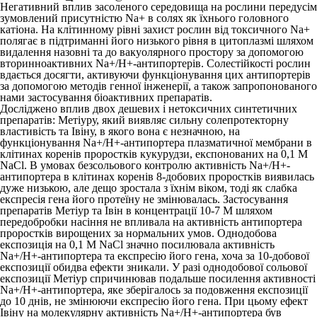
Негативний вплив засоленого середовища на рослини передусім
зумовлений присутністю Na
+
в солях як їхнього головного
катіона. На клітинному рівні захист рослин від токсичного Na
+
полягає в підтриманні його низького рівня в цитоплазмі шляхом
видалення назовні та до вакуолярного простору за допомогою
вторинноактивних Na
+
/H
+
-антипортерів. Солестійкості рослин
вдається досягти, активуючи функціонування цих антипортерів
за допомогою методів генної інженерії, а також запропонованого
нами застосування біоактивних препаратів.
Досліджено вплив двох дешевих і нетоксичних синтетичних
препаратів: Метіуру, який виявляє сильну солепротекторну
властивість та Івіну, в якого вона є незначною, на
функціонування Na
+
/H
+
-антипортера плазматичної мембрани в
клітинах коренів проростків кукурудзи, експонованих на 0,1 М
NaCl. В умовах безсольового контролю активність Na
+
/H
+
-
антипортера в клітинах коренів 8-добових проростків виявилась
дуже низькою, але дещо зростала з їхнім віком, тоді як слабка
експресія гена його протеїну не змінювалась. Застосування
препаратів Метіур та Івін в концентрації 10
-7
М шляхом
передобробки насіння не впливала на активність антипортера
проростків вирощених за нормальних умов. Однодобова
експозиція на 0,1 М NaCl значно посилювала активність
Na
+
/H
+
-антипортера та експресію його гена, хоча за 10-добової
експозиції обидва ефекти зникали. У разі однодобової сольової
експозиції Метіур спричинював подальше посилення активності
Na
+
/H
+
-антипортера, яке зберігалось за подовження експозиції
до 10 днів, не змінюючи експресію його гена. При цьому ефект
Івіну на молекулярну активність Na
+
/H
+
-антипортера був