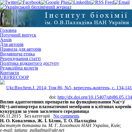
Головна
Поточний випуск
Архів
Для авторів
Правила для авторів
Видавнича етика
Рецензування статті
Політика відкритого доступу
Редакційна колегія
Контакти
UBJ/RECOOP
Ukr.Biochem.J. 2014; Том 86, №5, вересень-жовтень, c. 134-141
doi:
http://dx.doi.org/10.15407/ubj86.05.134
Вплив адаптогенних препаратів на функціонування Na(+)/
Н(+)-антипортера плазматичної мембрани в клітинах коренів
кукурудзи за умов засоленого середовища
06.11.2015
Без категорії
No comments
Н. О. Koваленко, Ж. І. Білик, Т. О. Палладіна
Інститут ботаніки ім. М. Г. Холодного НАН України, Київ;
e-mail: tatiana_palladina@ukr.net