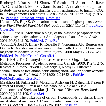
Renberg L, Johansson AI, Shutova T, Stenlund H, Aksmann A, Raven
JA, Gardeström P, Moritz T, Samuelsson G. A metabolomic approach
to study major metabolite changes during acclimation to limiting CO2
in Chlamydomonas reinhardtii.
Plant Physiol.
2010 Sep;154(1):187-
96.
PubMed
,
PubMedCentral
,
CrossRef
Hanson AD, Roje S. One-carbon metabolism in higher plants.
Annu
Rev Plant Physiol Plant Mol Biol.
2001 Jun;52(1):119-137.
PubMed
,
CrossRef
Ho CL, Saito K. Molecular biology of the plastidic phosphorylated
serine biosynthetic pathway in Arabidopsis thaliana.
Amino Acids
.
2001;20(3):243-59.
PubMed
,
CrossRef
Gout E, Aubert S, Bligny R, Rébeillé F, Nonomura AR, Benson AA,
Douce R. Metabolism of methanol in plant cells. Carbon-13 nuclear
magnetic resonance studies.
Plant Physiol.
2000 May;123(1):287-96.
PubMed
,
PubMedCentral
,
CrossRef
Harris EH. / The Chlamydomonas Sourcebook: Organellar and
Metabolic Processes. Academic press Inc, Canada, 2009. P. 271-275.
Kovács Z, Simon-Sarkadi L, Vashegyi I, Kocsy G. Different
accumulation of free amino acids during short- and long-term osmotic
stress in wheat.
Sci World J.
2012;2012:216521.
PubMed
,
PubMedCentral
,
CrossRef
Mirakhori M, Paknejad F, Moradi F, Ardakani M, Zahedi H, Nazeri P.
Effect of Drought Stress and Methanol on Yield and Yield
Components of Soybean Max (L 17).
Am J Biochem Biotechnol.
2009;5(4):162-169.
CrossRef
Cossins EA. The utilization of carbon-1 compounds by plants: I. The
metabolism of methanol-C14 and its role in amino acid biosynthesis.
Can J Biochem.
1964:42(12):1739-1802.
CrossRef