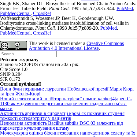
Singh BK, Shaner DL. Biosynthesis of Branched Chain Amino Acids:
From Test Tube to Field.
Plant Cell.
1995 Jul;7(7):935-944.
PubMed
,
PubMedCentral
,
CrossRef
Waffenschmidt S, Woessner JP, Beer K, Goodenough UW.
Isodityrosine cross-linking mediates insolubilization of cell walls in
Chlamydomonas.
Plant Cell.
1993 Jul;5(7):809-20.
PubMed
,
PubMedCentral
,
CrossRef
This work is licensed under a
Creative Commons
Attribution 4.0 International License
.
Рейтинг журналу
Згідно зі SCOPUS станом на 2025 рік:
Cite Score 1.0
SNIP 0.284
SJR 0.172
Останні публікації
Вони були першими: лауреатки Нобелівської премії Марія Кюрі
та Ірен Жоліо-Кюрі
Новий cелективний інгібітор натрієвої помпи калікс[4]арен C-
1130 як модулятор енергетики скорочення гладенького м’яза
матки
Активність аргінази в сироватці крові як показник ступеня
тяжкості остеоартриту у пацієнтів
Целюлазна активність Bacillus subtilis DSC.03 залежить від
параметрів культивування штаму
Молекулярна оцінка біосинтезованих наночастинок селену та їх