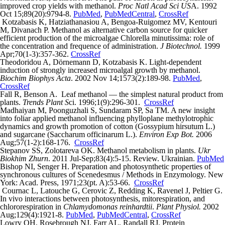
improved crop yields with methanol.
Proc Natl Acad Sci US
A. 1992
Oct 15;89(20):9794-8.
PubMed
,
PubMedCentral
,
CrossRef
Kotzabasis K, Hatziathanasiou A, Bengoa-Ruigomez MV, Kentouri
M, Divanach P. Methanol as alternative carbon source for quicker
efficient production of the microalgae Chlorella minutissima: role of
the concentration and frequence of administration.
J Biotechnol.
1999
Apr;70(1-3):357-362.
CrossRef
Theodoridou A, Dörnemann D, Kotzabasis K. Light-dependent
induction of strongly increased microalgal growth by methanol.
Biochim Biophys Acta
. 2002 Nov 14;1573(2):189-98.
PubMed
,
CrossRef
Fall R, Benson A. Leaf methanol — the simplest natural product from
plants.
Trends Plant S
ci. 1996;1(9):296-301.
CrossRef
Madhaiyan M, Poonguzhali S, Sundaram SP, Sa TM. A new insight
into foliar applied methanol influencing phylloplane methylotrophic
dynamics and growth promotion of cotton (Gossypium hirsutum L.)
and sugarcane (Saccharum officinarum L.).
Environ Exp Bot.
2006
Aug;57(1-2):168-176.
CrossRef
Stepanov SS, Zolotareva OK. Methanol metabolism in plants.
Ukr
Biokhim Zhurn
. 2011 Jul-Sep;83(4):5-15. Review. Ukrainian.
PubMed
Bishop NI, Senger H. Preparation and photosynthetic properties of
synchronous cultures of Scenedesmus / Methods in Enzymology. New
York: Acad. Press, 1971;23(pt. A):53-66.
CrossRef
Cournac L, Latouche G, Cerovic Z, Redding K, Ravenel J, Peltier G.
In vivo interactions between photosynthesis, mitorespiration, and
chlororespiration in
Chlamydomonas reinhardtii
.
Plant Physiol.
2002
Aug;129(4):1921-8.
PubMed
,
PubMedCentral
,
CrossRef
Lowry OH, Rosebrough NJ, Farr AL, Randall RJ. Protein