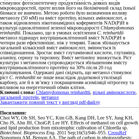
стимулює фотосинтетичну продуктивність деяких видів
мікроводоростей, проте вплив його на біохімічний склад їхньої
біомаси не вивчено. Метою роботи було визначення впливу
метанолу (50 мМ) на вміст протеїну, вільних амінокислот, а
також відновлених нікотинамідних коферментів NAD(P)H в
культурі одноклітинної зеленої мікроводорості
Chlamydomonas
reinhardtii
. Показано, що в умовах освітлення
C. reinhartdii
метанол підвищує внутрішньоклітинний вміст NAD(P)H в
чотири рази ефективніше, ніж у темряві. Також збільшується
загальний кількісний вміст амінокислот, змінюється їх
співвідношення. Зростає вміст глутамінової кислоти, глутаміну,
аланіну, серину та тирозину. Вміст метіоніну знижується. Ріст
культури з метанолом супроводжується збільшенням вмісту
внутрішньоклітинного протеїну на 30% після 20 год
культивування. Одержані дані свідчать, що метанол стимулює
ріст
C. reinhardtii
не лише внаслідок додаткової утилізації
карбону, але й в зв’язку з покращенням асиміляції нітрогену та
впливом на енергетичний обмін клітин.
Ключові слова:
Chlamydomonas reinhardtii
,
вільні амінокислоти
,
загальний протеїн
,
метанол
Завантажити повний текст у вигляді pdf-файлу
Посилання:
Choi WY, Oh SH, Seo YC, Kim GB, Kang DH, Lee SY, Jung KH,
Cho JS, Ahn JH, ChoiGP, Lee HY. Effects of methanol on cell growth
and lipid production from mixotrophic cultivation of Chlorella sp.
Biotechnol. Bioprocess Eng
. 2011 Sep;16(5):946–955.
CrossRef
Nonomura AM, Benson AA. The path of carbon in photosynthesis: