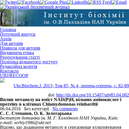
Головна
Поточний випуск
Архів
Для авторів
Правила для авторів
Видавнича етика
Рецензування статті
Політика відкритого доступу
Редакційна колегія
Контакти
UBJ/RECOOP
Ukr.Biochem.J. 2013; Том 85, № 4, липень-серпень, c. 82-89
doi:
http://dx.doi.org/10.15407/ubj85.04.082
Вплив метанолу на вміст NAD(P)H, вільних амінокислот і
протеїну в клітинах Chlamydomonas reinhardtii
06.04.2016
Без категорії
No comments
С. С. Степанов, О. К. Золотарьова
Інститут ботаніки ім. М. Г. Холодного НАН України, Київ;
e-mail: serhiy1986@ukr.net
Відомо, що додавання метанолу в середовище культивування