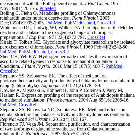
measurement with the Folin phenol reagent.
J Biol Chem.
1951
Nov;193(1):265-75.
PubMed
Bölling C, Fiehn O. Metabolite profiling of Chlamydomonas
reinhardtii under nutrient deprivation.
Plant Physiol.
2005
Dec;139(4):1995-2005.
PubMed
,
PubMedCentral
,
CrossRef
Whitehouse DG, Ludwig WJ, Walker DA. Participation of the Mehler
reaction and catalase in the oxygen exchange of chloroplast
preparations.
J Exp Bot.
1971;22(4):772-791.
CrossRef
Kisaki T, Tolbert NE. Glycolate and glyoxylate metabolism by isolated
peroxisomes or chloroplasts.
Plant Physiol.
1969 Feb;44(2):242-50.
PubMed
,
PubMedCentral
,
CrossRef
Shen CH, Yeh KW. Hydrogen peroxide mediates the expression of
ascorbate-related genes in response to methanol stimulation in
Oncidium.
J Plant Physiol
. 2010 Mar 15;167(5):400-7.
PubMed
,
CrossRef
Stepanov SS, Zolotareva EK. The effect of methanol on
photosynthetic activity and productivity of Chlamydomonas reinhardtii
dang. (Chlorophyta).
Algologia.
2011;21(2):178-189.
Downie A, Miyazaki S, Bohnert H, John P, Coleman J, Parry M,
Haslam R. Expression profiling of the response of Arabidopsis thaliana
to methanol stimulation.
Phytochemistry.
2004 Aug;65(16):2305-16.
PubMed
,
CrossRef
Stepanov SS, Biliavs’ka NO, Zolotareva EK. Methanol effects on
cellular structure and catalase activity in Chlamydomonas reinhardtii.
Rep Nat Acad Sci Ukraine.
2012;(4):162-167.
Florencio FJ, Vega JM. Separation, purification, and characterization
of two isoforms of glutamine synthetase from Chlamydomonas
reinhardii.
Z. Naturforsch.
1983;38(с):531-538.