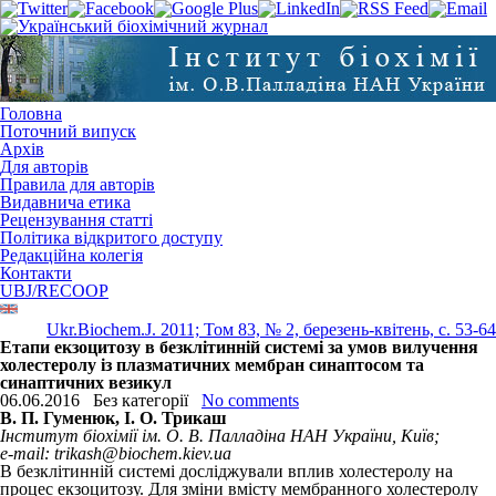
Головна
Поточний випуск
Архів
Для авторів
Правила для авторів
Видавнича етика
Рецензування статті
Політика відкритого доступу
Редакційна колегія
Контакти
UBJ/RECOOP
Ukr.Biochem.J. 2011; Том 83, № 2, березень-квітень, c. 53-64
Етапи екзоцитозу в безклітинній системі за умов вилучення
холестеролу із плазматичних мембран синаптосом та
синаптичних везикул
06.06.2016
Без категорії
No comments
В. П. Гуменюк, І. О. Трикаш
Інститут біохімії ім. О. В. Палладіна НАН України, Київ;
e-mail: trikash@biochem.kiev.ua
В безклітинній системі досліджували вплив холестеролу на
процес екзоцитозу. Для зміни вмісту мембранного холестеролу