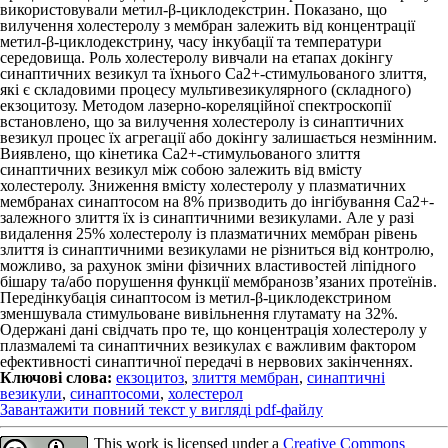
використовували метил-β-циклодекстрин. Показано, що
вилучення холестеролу з мембран залежить від концентрації
метил-β-циклодекстрину, часу інкубації та температури
середовища. Роль холестеролу вивчали на етапах докінгу
синаптичних везикул та їхнього Са
2+
-стимульованого злиття,
які є складовими процесу мультивезикулярного (складного)
екзоцитозу. Методом лазерно-кореляційної спектроскопії
встановлено, що за вилучення холестеролу із синаптичних
везикул процес їх агрегації або докінгу залишається незмінним.
Виявлено, що кінетика Са
2+
-стимульованого злиття
синаптичних везикул між собою залежить від вмісту
холестеролу. Зниження вмісту холестеролу у плазматичних
мембранах синаптосом на 8% призводить до інгібування Са
2+
-
залежного злиття їх із синаптичними везикулами. Але у разі
видалення 25% холестеролу із плазматичних мембран рівень
злиття із синаптичними везикулами не різниться від контролю,
можливо, за рахунок зміни фізичних властивостей ліпідного
бішару та/або порушення функції мембранозв’язаних протеїнів.
Передінкубація синаптосом із метил-β-циклодекстрином
зменшувала стимульоване вивільнення глутамату на 32%.
Одержані дані свідчать про те, що концентрація холестеролу у
плазмалемі та синаптичних везикулах є важливим фактором
ефективності синаптичної передачі в нервових закінченнях.
Ключові слова:
екзоцитоз
,
злиття мембран
,
синаптичні
везикули
,
синаптосоми
,
холестерол
Завантажити повний текст у вигляді pdf-файлу
This work is licensed under a
Creative Commons