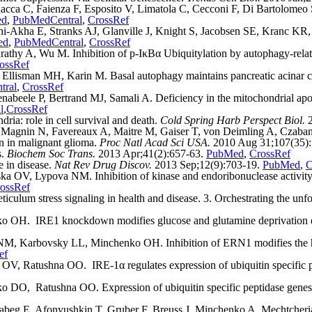
cca C, Faienza F, Esposito V, Limatola C, Cecconi F, Di Bartolomeo S
ed
,
PubMedCentral
,
CrossRef
i-Akha E, Stranks AJ, Glanville J, Knight S, Jacobsen SE, Kranc KR, 
ed
,
PubMedCentral
,
CrossRef
thy A, Wu M. Inhibition of p-IκBα Ubiquitylation by autophagy-related
ossRef
lisman MH, Karin M. Basal autophagy maintains pancreatic acinar cel
tral
,
CrossRef
eele P, Bertrand MJ, Samali A. Deficiency in the mitochondrial apopt
l
,
CrossRef
ria: role in cell survival and death.
Cold Spring Harb Perspect Biol.
2
, Magnin N, Favereaux A, Maitre M, Gaiser T, von Deimling A, Czaban
on in malignant glioma.
Proc Natl Acad Sci USA.
2010 Aug 31;107(35)
s.
Biochem Soc Trans.
2013 Apr;41(2):657-63.
PubMed
,
CrossRef
e in disease.
Nat Rev Drug Discov.
2013 Sep;12(9):703-19.
PubMed
,
C
 Lypova NM. Inhibition of kinase and endoribonuclease activity of 
ossRef
ulum stress signaling in health and disease. 3. Orchestrating the unfo
 IRE1 knockdown modifies glucose and glutamine deprivation effect
, Karbovsky LL, Minchenko OH. Inhibition of ERN1 modifies the hyp
ef
atushna OO. IRE-1α regulates expression of ubiquitin specific pep
O, Ratushna OO. Expression of ubiquitin specific peptidase genes 
eg E, Afonyushkin T, Gruber F, Breuss J, Minchenko A, Mechtcheriak