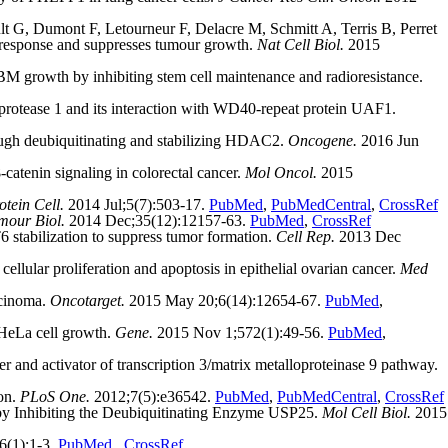
G, Dumont F, Letourneur F, Delacre M, Schmitt A, Terris B, Perret
e response and suppresses tumour growth.
Nat Cell Biol.
2015
rowth by inhibiting stem cell maintenance and radioresistance.
 protease 1 and its interaction with WD40-repeat protein UAF1.
gh deubiquitinating and stabilizing HDAC2.
Oncogene.
2016 Jun
tenin signaling in colorectal cancer.
Mol Oncol.
2015
otein Cell.
2014 Jul;5(7):503-17.
PubMed
,
PubMedCentral
,
CrossRef
mour Biol.
2014 Dec;35(12):12157-63.
PubMed
,
CrossRef
 stabilization to suppress tumor formation.
Cell Rep.
2013 Dec
lular proliferation and apoptosis in epithelial ovarian cancer.
Med
rcinoma.
Oncotarget.
2015 May 20;6(14):12654-67.
PubMed
,
 HeLa cell growth.
Gene.
2015 Nov 1;572(1):49-56.
PubMed
,
r and activator of transcription 3/matrix metalloproteinase 9 pathway.
ion.
PLoS One.
2012;7(5):e36542.
PubMed
,
PubMedCentral
,
CrossRef
by Inhibiting the Deubiquitinating Enzyme USP25.
Mol Cell Biol.
2015
6(1):1-3.
PubMed
,
CrossRef