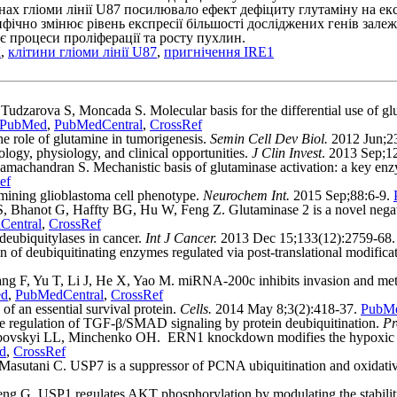
нах гліоми лінії U87 посилювало ефект дефіциту глутаміну на ек
ічно змінює рівень експресії більшості досліджених генів зале
 процеси проліферації та росту пухлин.
К
,
клітини гліоми лінії U87
,
пригнічення IRE1
zarova S, Moncada S. Molecular basis for the differential use of gluc
PubMed
,
PubMedCentral
,
CrossRef
 role of glutamine in tumorigenesis.
Semin Cell Dev Biol.
2012 Jun;2
ogy, physiology, and clinical opportunities.
J Clin Invest
. 2013 Sep;1
achandran S. Mechanistic basis of glutaminase activation: a key enzy
ef
rmining glioblastoma cell phenotype.
Neurochem Int.
2015 Sep;88:6-9.
 Bhanot G, Haffty BG, Hu W, Feng Z. Glutaminase 2 is a novel negati
Central
,
CrossRef
deubiquitylases in cancer.
Int J Cancer.
2013 Dec 15;133(12):2759-68
of deubiquitinating enzymes regulated via post-translational modifica
 F, Yu T, Li J, He X, Yao M. miRNA-200c inhibits invasion and metast
d
,
PubMedCentral
,
CrossRef
of an essential survival protein.
Cells.
2014 May 8;3(2):418-37.
PubM
 regulation of TGF-β/SMAD signaling by protein deubiquitination.
Pr
ovskyi LL, Minchenko OH. ERN1 knockdown modifies the hypoxic r
d
,
CrossRef
utani C. USP7 is a suppressor of PCNA ubiquitination and oxidative
ng G. USP1 regulates AKT phosphorylation by modulating the stabilit