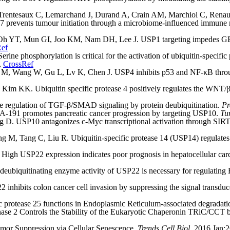
entesaux C, Lemarchand J, Durand A, Crain AM, Marchiol C, Renault 
tg7 prevents tumour initiation through a microbiome-influenced immun
h YT, Mun GI, Joo KM, Nam DH, Lee J. USP1 targeting impedes GBM g
Ref
e phosphorylation is critical for the activation of ubiquitin-specific
,
CrossRef
 M, Wang W, Gu L, Lv K, Chen J. USP4 inhibits p53 and NF-κB throu
K. Ubiquitin specific protease 4 positively regulates the WNT/β-ca
 regulation of TGF-β/SMAD signaling by protein deubiquitination.
Pr
191 promotes pancreatic cancer progression by targeting USP10.
Tu
 D. USP10 antagonizes c-Myc transcriptional activation through SIRT6
, Tang C, Liu R. Ubiquitin-specific protease 14 (USP14) regulates cel
 High USP22 expression indicates poor prognosis in hepatocellular ca
biquitinating enzyme activity of USP22 is necessary for regulating
 inhibits colon cancer cell invasion by suppressing the signal transduce
 protease 25 functions in Endoplasmic Reticulum-associated degradat
se 2 Controls the Stability of the Eukaryotic Chaperonin TRiC/CCT 
or Suppression via Cellular Senescence.
Trends Cell Biol.
2016 Jan;2