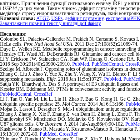
клітинах. Пригнічення функції сигнального ензиму IRE1 у кліти
і
USP14
до цих умов. Таким чином, дефіцит глутаміну геноспециф
медіатора стресу ендоплазматичного ретикулума, який контролює
Ключові слова:
ATG7
,
USPs
,
дефіцит глутаміну
,
експресія мРН
Завантажити повний текст у вигляді pdf-файлу
Посилання:
Colombo SL, Palacios-Callender M, Frakich N, Carcamo S, Kovacs I, Tud
HeLa cells.
Proc Natl Acad Sci USA.
2011 Dec 27;108(52):21069-74.
Daye D, Wellen KE. Metabolic reprogramming in cancer: unraveling the
Hensley CT, Wasti AT, DeBerardinis RJ. Glutamine and cancer: cell biol
Li Y, Erickson JW, Stalnecker CA, Katt WP, Huang Q, Cerione RA, Ram
2016 Sep 30;291(40):20900-20910.
PubMed
,
PubMedCentral
,
CrossR
Szeliga M, Albrecht J. Opposing roles of glutaminase isoforms in dete
Zhang C, Liu J, Zhao Y, Yue X, Zhu Y, Wang X, Wu H, Blanco F, Li S,
suppressing metastasis.
Elife.
2016 Jan 11;5:e10727.
PubMed
,
PubMed
Satija YK, Bhardwaj A, Das S. A portrayal of E3 ubiquitin ligases and 
Kessler BM, Edelmann MJ. PTMs in conversation: activity and function 
PubMedCentral
,
CrossRef
Li J, Tan Q, Yan M, Liu L, Lin H, Zhao F, Bao G, Kong H, Ge C, Zhang
ubiquitin specific peptidase 25.
Mol Cancer.
2014 Jul 6;13:166.
PubMe
Mojsa B, Lassot I, Desagher S. Mcl-1 ubiquitination: unique regulation 
Zhang J, Zhang X, Xie F, Zhang Z, van Dam H, Zhang L, Zhou F. The
Danilovskyi SV, Minchenko DO, Moliavko OS, Kovalevska OV, Karb
U87 glioma cells.
Ukr Biochem J.
2014 Jul-Aug;86(4):90-102.
PubMe
Kashiwaba S, Kanao R, Masuda Y, Kusumoto-Matsuo R, Hanaoka F, Mas
15;13(10):2072-80.
PubMed
,
CrossRef
Zhiqiang Z, Qinghui Y, Yongqiang Z, Jian Z, Xin Z, Haiying M, Yuepe