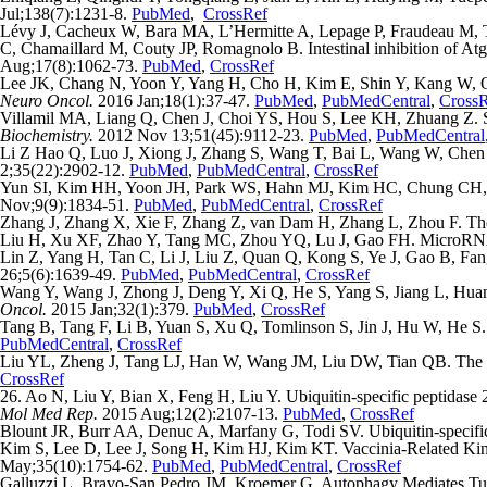
Jul;138(7):1231-8.
PubMed
,
CrossRef
Lévy J, Cacheux W, Bara MA, L’Hermitte A, Lepage P, Fraudeau M, Tr
C, Chamaillard M, Couty JP, Romagnolo B. Intestinal inhibition of A
Aug;17(8):1062-73.
PubMed
,
CrossRef
Lee JK, Chang N, Yoon Y, Yang H, Cho H, Kim E, Shin Y, Kang W, O
Neuro Oncol.
2016 Jan;18(1):37-47.
PubMed
,
PubMedCentral
,
Cross
Villamil MA, Liang Q, Chen J, Choi YS, Hou S, Lee KH, Zhuang Z. Serin
Biochemistry.
2012 Nov 13;51(45):9112-23.
PubMed
,
PubMedCentral
Li Z Hao Q, Luo J, Xiong J, Zhang S, Wang T, Bai L, Wang W, Chen
2;35(22):2902-12.
PubMed
,
PubMedCentral
,
CrossRef
Yun SI, Kim HH, Yoon JH, Park WS, Hahn MJ, Kim HC, Chung CH, Kim K
Nov;9(9):1834-51.
PubMed
,
PubMedCentral
,
CrossRef
Zhang J, Zhang X, Xie F, Zhang Z, van Dam H, Zhang L, Zhou F. The
Liu H, Xu XF, Zhao Y, Tang MC, Zhou YQ, Lu J, Gao FH. MicroRNA-
Lin Z, Yang H, Tan C, Li J, Liu Z, Quan Q, Kong S, Ye J, Gao B, Fang
26;5(6):1639-49.
PubMed
,
PubMedCentral
,
CrossRef
Wang Y, Wang J, Zhong J, Deng Y, Xi Q, He S, Yang S, Jiang L, Huang M
Oncol.
2015 Jan;32(1):379.
PubMed
,
CrossRef
Tang B, Tang F, Li B, Yuan S, Xu Q, Tomlinson S, Jin J, Hu W, He S.
PubMedCentral
,
CrossRef
Liu YL, Zheng J, Tang LJ, Han W, Wang JM, Liu DW, Tian QB. The deu
CrossRef
26. Ao N, Liu Y, Bian X, Feng H, Liu Y. Ubiquitin-specific peptidase 22
Mol Med Rep.
2015 Aug;12(2):2107-13.
PubMed
,
CrossRef
Blount JR, Burr AA, Denuc A, Marfany G, Todi SV. Ubiquitin-specific
Kim S, Lee D, Lee J, Song H, Kim HJ, Kim KT. Vaccinia-Related Kina
May;35(10):1754-62.
PubMed
,
PubMedCentral
,
CrossRef
Galluzzi L, Bravo-San Pedro JM, Kroemer G. Autophagy Mediates Tum