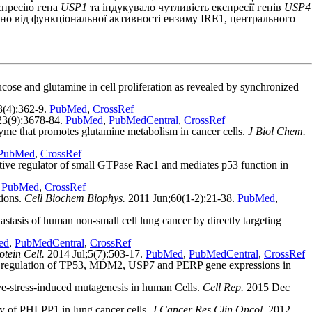
спресію гена
USP1
та індукувало чутливість експресії генів
USP4
жно від функціональної активності ензиму IRE1, центрального
ose and glutamine in cell proliferation as revealed by synchronized
3(4):362-9.
PubMed
,
CrossRef
23(9):3678-84.
PubMed
,
PubMedCentral
,
CrossRef
me that promotes glutamine metabolism in cancer cells.
J Biol Chem.
PubMed
,
CrossRef
ve regulator of small GTPase Rac1 and mediates p53 function in
.
PubMed
,
CrossRef
tions.
Cell Biochem Biophys.
2011 Jun;60(1-2):21-38.
PubMed
,
asis of human non-small cell lung cancer by directly targeting
ed
,
PubMedCentral
,
CrossRef
otein Cell.
2014 Jul;5(7):503-17.
PubMed
,
PubMedCentral
,
CrossRef
egulation of TP53, MDM2, USP7 and PERP gene expressions in
-stress-induced mutagenesis in human Cells.
Cell Rep.
2015 Dec
y of PHLPP1 in lung cancer cells.
J Cancer Res Clin Oncol.
2012