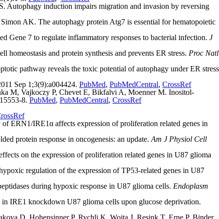
. Autophagy induction impairs migration and invasion by reversing
Simon AK. The autophagy protein Atg7 is essential for hematopoietic
 Gene 7 to regulate inflammatory responses to bacterial infection.
J
l homeostasis and protein synthesis and prevents ER stress.
Proc Natl
otic pathway reveals the toxic potential of autophagy under ER stress
011 Sep 1;3(9):a004424.
PubMed
,
PubMedCentral
,
CrossRef
ka M, Vajkoczy P, Chevet E, Bikfalvi A, Moenner M. Inositol-
:15553-8.
PubMed
,
PubMedCentral
,
CrossRef
rossRef
ERN1/IRE1α affects expression of proliferation related genes in
lded protein response in oncogenesis: an update.
Am J Physiol Cell
s on the expression of proliferation related genes in U87 glioma
oxic regulation of the expression of TP53-related genes in U87
tidases during hypoxic response in U87 glioma cells.
Endoplasm
in IRE1 knockdown U87 glioma cells upon glucose deprivation.
ova D, Hohensinner P, Rychli K, Wojta J, Resink T, Erne P, Binder