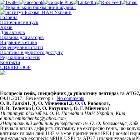
Головна
Поточний випуск
Архів
Для авторів
Правила для авторів
Видавнича етика
Рецензування статті
Політика відкритого доступу
Редакційна колегія
Контакти
UBJ/RECOOP
Експресія генів, специфічних до убіквітину пептидаз та ATG7, 
09.11.2017
Без категорії
No comments
О. В. Галкін
1
, Д. O. Мінченко
1,2
, О. О. Рябовол
1
,
В. В. Теличко
1
, О. О. Ратушна
1
, O. Г. Мінченко
1
1
Інститут біохімії ім. О. В. Палладіна НАН України, Київ;
e-mail: ominchenko@yahoo.com;
2
Національний медичний університет ім. О. О. Богомольця, Київ,
Вивчали вплив дефіциту глутаміну на експресію генів, що кодуют
клітинах гліоми лінії U87 за умов пригнічення IRE1 (inositol re
знижувалась експресія мРНК USP1 та ATG7 і підвищувалась мРНК