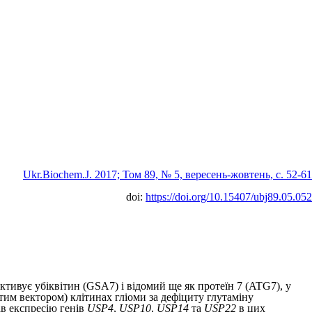
Ukr.Biochem.J. 2017; Том 89, № 5, вересень-жовтень, c. 52-61
doi:
https://doi.org/10.15407/ubj89.05.052
тивує убіквітин (GSA7) і відомий ще як про­теїн 7 (ATG7), у
стим вектором) клітинах гліоми за дефіциту глутаміну
в експресію генів
USP4
,
USP10
,
USP14
та
USP22
в цих