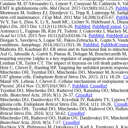
Catalano M, D’Alessandro G, Lepore F, Corazzari M, Caldarola S, Vala
EMT in glioblastoma cells.
Mol Oncol.
2015 Oct;9(8):1612-25.
PubM
Mortensen M, Soilleux EJ, Djordjevic G, Tripp R, Lutteropp M, Sadigh
stem cell maintenance.
J Exp Med.
2011 Mar 14;208(3):455-67.
PubM
Ye Y, Tan S, Zhou X, Li X, Jundt MC, Lichter N, Hidebrand A, Dhasara
Infect Dis.
2015 Dec 1;212(11):1816-26.
PubMed
,
PubMedCentral
,
Cr
Antonucci L, Fagman JB, Kim JY, Todoric J, Gukovsky I, Mackey M, El
Acad Sci USA.
2015 Nov 10;112(45):E6166-74.
PubMed
,
PubMedCen
Deegan S, Saveljeva S, Logue SE, Pakos-Zebrucka K, Gupta S, Vandenab
conditions.
Autophagy.
2014;10(11):1921-36.
PubMed
,
PubMedCentra
Malhotra JD, Kaufman RJ. ER stress and its functional link to mitochond
Auf G, Jabouille A, Guérit S, Pineau R, Delugin M, Bouchecareilh M
requiring enzyme 1alpha is a key regulator of angiogenesis and invasi
Lenihan CR, Taylor CT. The impact of hypoxia on cell death pathway
Hetz C, Chevet E, Harding HP. Targeting the unfolded protein respons
Minchenko OH, Tsymbal DO, Minchenko DO, Moenner M, Kovalevska OV,
U87 glioma cells.
Endoplasm Reticul Stress Dis.
2015; 2(1): 18-29.
Cr
Manié SN, Lebeau J, Chevet E. Cellular mechanisms of endoplasmic retic
Physiol.
2014 Nov 15;307(10):C901-7.
PubMed
,
CrossRef
Tsymbal DO, Minchenko DO, Riabovol OO, Ratushna OO, Minchenko OH.
cells.
Biotechnol Acta.
2016; 9(1): 26-37.
CrossRef
Minchenko DO, Danilovskyi SV, Kryvdiuk IV, Bakalets TV, Lypova NM
glioma cells.
Endoplasm Reticul Stress Dis.
2014; 1(1): 18-26.
CrossR
Minchenko OH, Tsymbal DO, Minchenko DO, Riabovol OO, Halkin OV, R
Reticul Stress Dis.
2016; 3(1): 50-62.
CrossRef
Minchenko OH, Riabovol OO, Halkin OV, Danilovskyi SV, Minchenko D
Biotechnol Acta.
2016; 9(5): 7-17.
CrossRef
Bochkov VN, Philippova M, Oskolkova O, Kadl A, Furnkranz A, Karab