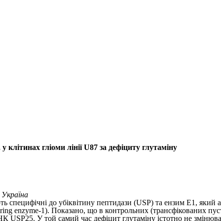
у клітинах гліоми лінії U87 за дефіциту глутаміну
 Україна
ь специфічні до убіквітину пептидази (USP) та ензим E1, який ак
quiring enzyme-1). Показано, що в контрольних (трансфікованих пу
 USP25. У той самий час дефіцит глутаміну істотно не змінюва