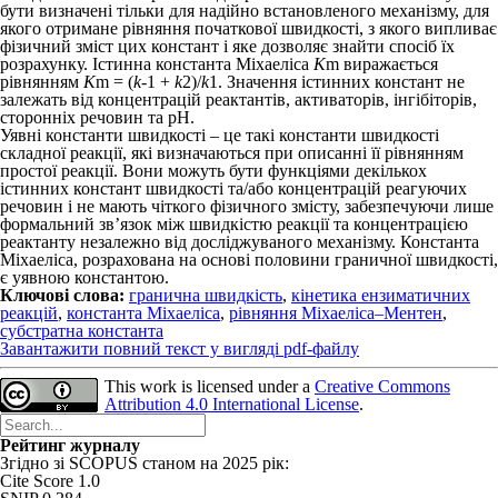
бути визначені тільки для надійно встановленого механізму, для
якого отримане рівняння початкової швидкості, з якого випливає
фізичний зміст цих констант і яке дозволяє знайти спосіб їх
розрахунку. Істинна константа Міхаеліса
K
m
виражається
рівнянням
K
m
= (
k
-1
+
k
2
)/
k
1
. Значення істинних констант не
залежать від концентрацій реактантів, активаторів, інгібіторів,
сторонніх речовин та pH.
Уявні константи швидкості – це такі константи швидкості
складної реакції, які визначаються при описанні її рівнянням
простої реакції. Вони можуть бути функціями декількох
істинних констант швидкості та/або концентрацій реагуючих
речовин і не мають чіткого фізичного змісту, забезпечуючи лише
формальний зв’язок між швидкістю реакції та концентрацією
реактанту незалежно від досліджуваного механізму. Константа
Міхаеліса, розрахована на основі половини граничної швидкості,
є уявною константою.
Ключові слова:
гранична швидкість
,
кінетика ензиматичних
реакцій
,
константа Міхаеліса
,
рівняння Міхаеліса–Ментен
,
субстратна константа
Завантажити повний текст у вигляді pdf-файлу
This work is licensed under a
Creative Commons
Attribution 4.0 International License
.
Рейтинг журналу
Згідно зі SCOPUS станом на 2025 рік:
Cite Score 1.0