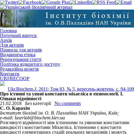
Головна
Поточний випуск
Архів
Для авторів
Правила для авторів
Видавнича етика
Рецензування статті
Політика відкритого доступу
Редакційна колегія
Контакти
UBJ/RECOOP
Ukr.Biochem.J. 2011; Том 83, № 5, вересень-жовтень, c. 94-109
Про істинні та уявні константи міхаеліса в ензимології. І.
Ознаки відмінності
21.02.2018
Без категорії
No comments
С. О. Карахім
Інститут біохімії ім. О. В. Палладіна НАН України, Київ;
e-mail: laserlab@biochem.kiev.ua
Розглянуті відмінності між істинними та уявними константами
швидкості і константами Міхаеліса. Істинними є константи
швидкості елементарних стадій реальних механізмів і можуть