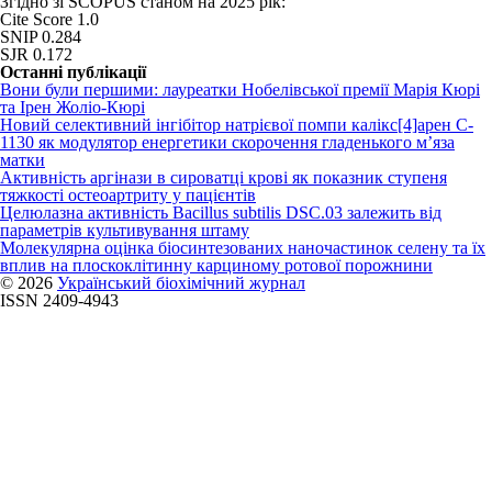
Згідно зі SCOPUS станом на 2025 рік:
Cite Score 1.0
SNIP 0.284
SJR 0.172
Останні публікації
Вони були першими: лауреатки Нобелівської премії Марія Кюрі
та Ірен Жоліо-Кюрі
Новий cелективний інгібітор натрієвої помпи калікс[4]арен C-
1130 як модулятор енергетики скорочення гладенького м’яза
матки
Активність аргінази в сироватці крові як показник ступеня
тяжкості остеоартриту у пацієнтів
Целюлазна активність Bacillus subtilis DSC.03 залежить від
параметрів культивування штаму
Молекулярна оцінка біосинтезованих наночастинок селену та їх
вплив на плоскоклітинну карциному ротової порожнини
© 2026
Український біохімічний журнал
ISSN 2409-4943