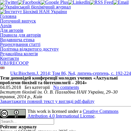
Головна
Поточний випуск
Архів
Для авторів
Правила для авторів
Видавнича етика
Рецензування статті
Політика відкритого доступу
Редакційна колегія
Контакти
UBJ/RECOOP
Ukr.Biochem.J. 2014; Том 86, №4, липень-серпень, c. 192-224
Тези доповідей конференції молодих учених «Актуальні
проблеми біохімії та біотехнології – 2014»
04.05.2018
Без категорії
No comments
Інститут біохімії ім. О. В. Палладіна НАН України, 29–30
травня, 2014 р., Київ
Завантажити повний текст у вигляді pdf-файлу
This work is licensed under a
Creative Commons
Attribution 4.0 International License
.
Рейтинг журналу