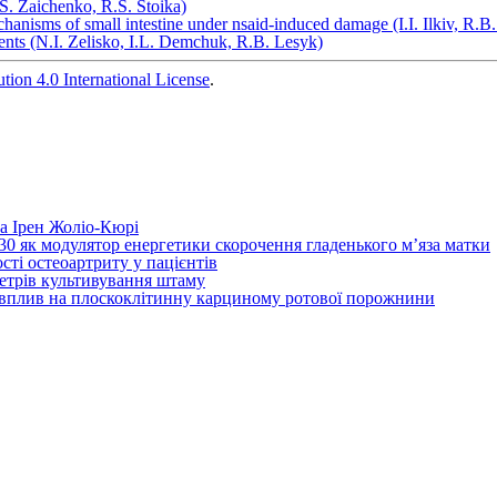
.S. Zaichenko, R.S. Stoika)
echanisms of small intestine under nsaid-induced damage (I.I. Ilkiv, R.
agents (N.I. Zelisko, I.L. Demchuk, R.B. Lesyk)
ion 4.0 International License
.
та Ірен Жоліо-Кюрі
130 як модулятор енергетики скорочення гладенького м’яза матки
сті остеоартриту у пацієнтів
аметрів культивування штаму
х вплив на плоскоклітинну карциному ротової порожнини