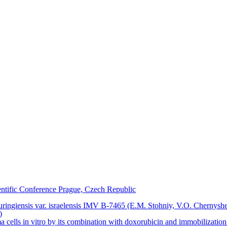
ntific Conference Prague, Czech Republic
thuringiensis var. israelensis IMV B-7465 (E.M. Stohniy, V.O. Chernys
)
cells in vitro by its combination with doxorubicin and immobilization 