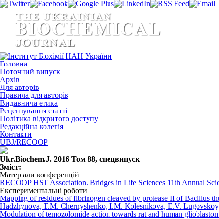
Головна
Поточний випуск
Архів
Для авторів
Правила для авторів
Видавнича етика
Рецензування статті
Політика відкритого доступу
Редакційна колегія
Контакти
UBJ/RECOOP
Ukr.Biochem.J. 2016 Том 88, спецвипуск
Зміст:
Матеріали конференцій
RECOOP HST Association. Bridges in Life Sciences 11th Annual Scie
Експериментальні роботи
Mapping of residues of fibrinogen cleaved by protease II of Bacillus 
Hadzhynova, T.M. Chernyshenko, I.M. Kolesnikova, E.V. Lugovskoy
Modulation of temozolomide action towards rat and human glioblastoma 