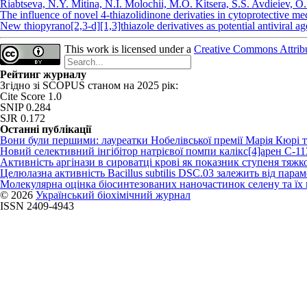
Riabtseva, N.Y. Mitina, N.I. Molochii, M.O. Kitsera, S.S. Avdieiev, O
The influence of novel 4-thiazolidinone derivaties in cytoprotective m
New thiopyrano[2,3-d][1,3]thiazole derivatives as potential antiviral 
This work is licensed under a
Creative Commons Attribut
Рейтинг журналу
Згідно зі SCOPUS станом на 2025 рік:
Cite Score 1.0
SNIP 0.284
SJR 0.172
Останні публікації
Вони були першими: лауреатки Нобелівської премії Марія Кюрі 
Новий cелективний інгібітор натрієвої помпи калікс[4]арен C-1
Активність аргінази в сироватці крові як показник ступеня тяжко
Целюлазна активність Bacillus subtilis DSC.03 залежить від пар
Молекулярна оцінка біосинтезованих наночастинок селену та ї
© 2026
Український біохімічний журнал
ISSN 2409-4943