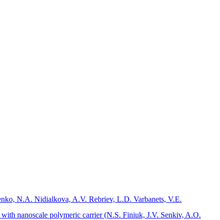
henko, N.A. Nidialkova, A.V. Rebriev, L.D. Varbanets, V.E.
with nanoscale polymeric carrier (N.S. Finiuk, J.V. Senkiv, A.O.