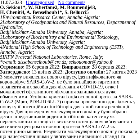
11.07.2023
Uncategorized
No comments
O. Sekiou
1
*, W. Kherfane
2
, M. Boumendjel
3
,
H. Cheniti
4
, A. Benselhoub
1
*, S. Bellucci
5
1
Environmental Research Center, Annaba Algeria;
2
Laboratory of Geodynamics and Natural Resources, Department of
Hydraulics,
Badji Mokhtar Annaba University, Annaba, Algeria;
3
Laboratory of Biochemistry and Environmental Toxicology,
Badji Mokhtar Annaba University, Algeria;
4
National High School of Technology and Engineering (ESTI),
Annaba, Algeria;
5
INFN Frascati National Laboratories, Rome, Italy;
*e-mail: aissabenselhoub@cre.dz; sekiouomar@yahoo.fr
Отримано:
05 березня 2022;
Виправлено:
28 березня 2023;
Затверджено:
13 квітня 2023;
Доступно онлайн:
27 квітня 2023
З моменту виявлення нового вірусу, ідентифікованого як
коронавірус SARS-CoV-2, не було винайдено таргетних
терапевтичних засобів для лікування COVID-19, отже і
можливості ефективного лікування залишаються дуже
обмеженими. Успішна кристалізація основної протеази SARS-
CoV-2 (M
pro
, PDB-ID 6LU7) сприяла проведенню досліджень у
пошуку її потенційних інгібіторів для запобігання реплікації
вірусу. Для проведення молекулярного докінгу було обрано
десять представників родини інгібіторів катепсину як
перспективних лігандів із високим потенціалом зв’язування з
активним центром основної протеази SARS-CoV-2 як
потенційної мішені. Результати молекулярного докінгу показали,
що найефективнішими у зв’язуванні виявилися Ліганд1 та