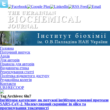
Головна
Поточний випуск
Архів
Для авторів
Правила для авторів
Видавнича етика
Рецензування статті
Політика відкритого доступу
Редакційна колегія
Контакти
UBJ/RECOOP
Tag Archives:
6lu7
Інгібітори катепсину як потужні інгібітори основної протеази
SARS-CoV-2. Молекулярний скринінг in silico та
прогнозування токсичності