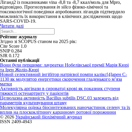
Ліганд2 із показниками vina -8,8 та -8,7 ккал/моль для M
pro
,
відповідно. Прогнозування
in silico
фізико-хімічної та
токсикологічної поведінки апробованих лігандів підтвердило
можливість їх використання в клінічних дослідженнях щодо
SARS-COVID-19.
Читати далі
Рейтинг журналу
Згідно зі SCOPUS станом на 2025 рік:
Cite Score 1.0
SNIP 0.284
SJR 0.172
Останні публікації
Вони були першими: лауреатки Нобелівської премії Марія Кюрі
та Ірен Жоліо-Кюрі
Новий cелективний інгібітор натрієвої помпи калікс[4]арен C-
1130 як модулятор енергетики скорочення гладенького м’яза
матки
Активність аргінази в сироватці крові як показник ступеня
тяжкості остеоартриту у пацієнтів
Целюлазна активність Bacillus subtilis DSC.03 залежить від
параметрів культивування штаму
Молекулярна оцінка біосинтезованих наночастинок селену та їх
вплив на плоскоклітинну карциному ротової порожнини
© 2026
Український біохімічний журнал
ISSN 2409-4943