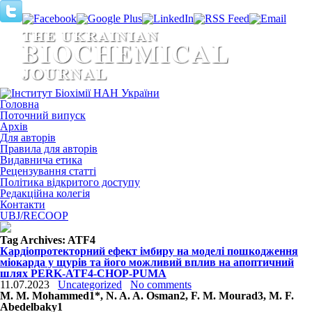
Головна
Поточний випуск
Архів
Для авторів
Правила для авторів
Видавнича етика
Рецензування статті
Політика відкритого доступу
Редакційна колегія
Контакти
UBJ/RECOOP
Tag Archives:
ATF4
Кардіопротекторний ефект імбиру на моделі пошкодження
міокарда у щурів та його можливий вплив на апоптичний
шлях PERK-ATF4-CHOP-PUMA
11.07.2023
Uncategorized
No comments
M. M. Mohammed
1
*, N. A. A. Osman
2
, F. M. Mourad
3
, M. F.
Abedelbaky
1