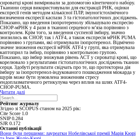
сироватці крові вимірювали за допомогою кінетичного набору.
Тканини серця використовували для екстракції РНК, оцінки
експресії генів методом кількісної ПЛР, імуногістохімічного
визначення експресії каспази 3 та гістопатологічних досліджень.
Показано, що введення ізопротеренолу збільшувало експресію
CHOP-мРНК у 4 рази в тканині серцевого м’яза порівняно з
контролем. Крім того, за введення суспензії імбиру, значно
знизились як CHOP, так і ATF4, а також експресія мРНК PUMA
порівняно з групами, які отримували ізопротеренол. Відмічено
значне зниження експресії мРНК ATF4 у групі, яка отримувала
каптоприл та імбир, порівняно з контрольною групою.
Показано, що імбир знижував рівень АСТ у сироватці крові, що
корелювало з результатами гістопатологічних досліджень тканин
серця. Здобуті результати свідчать про те, що протекторна дія
імбиру за ізопротеренол-індукованого пошкодження міокарда у
щурів може бути зумовлена зниженням стресу
ендоплазматичного ретикулума через вплив на шлях ATF4-
CHOP-PUMA.
Читати далі
Рейтинг журналу
Згідно зі SCOPUS станом на 2025 рік:
Cite Score 1.0
SNIP 0.284
SJR 0.172
Останні публікації
Вони були першими: лауреатки Нобелівської премії Марія Кюрі
та Ірен Жоліо-Кюрі