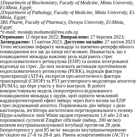
1
Department of Biochemistry, Faculty of Medicine, Minia University,
El-Minia, Egypt;
2
Department of Pathology, Faculty of Medicine, Minia University, El-
Minia, Egypt;
3
BS Pharm, Faculty of Pharmacy, Deraya University, El-Minia,
Egypt;
*e-mail: mostafa.mohamed@mu.edu.eg
Отримано:
11 березня 2022;
Виправлено:
27 березня 2023;
Затверджено:
13 квітня 2023;
Доступно онлайн:
27 квітня 2023
Точні механізми інфаркту міокарда та ішемічно-реперфузійного
пошкодження все ще до кінця нез’ясовані. Вважається, що у
пошкодженні міокарда важливу роль відіграють стрес
ендоплазматичного ретикулума (ЕПР) та шляхи інтегрованої
відповіді на стрес. До них належать активація протеїнкінази
ендоплазматичного ретикулума (PERK), індукція фактора
транскрипції (ATF4), експресія про-апоптичного фактора
транскрипції (CHOP) та P53 регуляторного модулятора апоптозу
(PUMA), що бере участь у його контролі. В роботі
використовували модель ізопротеренол-індукованого
пошкодження міокарда у щурів, щоб оцінити можливий
кардіопротекторний ефект імбиру через його вплив на ЕПР
стрес-індукований апоптоз. Порівнювали дію імбиру з дією
каптоприла, інгібітора ангіотензин-перетворювального ензиму.
Щури-альбіноси лінії Wistar щодня отримували 1,0 або 2,0 мл
порошкової суспензії Zingiber officinale (імбир, 200 мг/мл)
шляхом внутрішньошлункової інтубації протягом 28 днів.
Ізопротеренол у дозі 85 мг/кг вводили внутрішньочеревною
ін’єкцією на 27-й та 28-й дні. Рівень аспартатамінази (АСТ) у