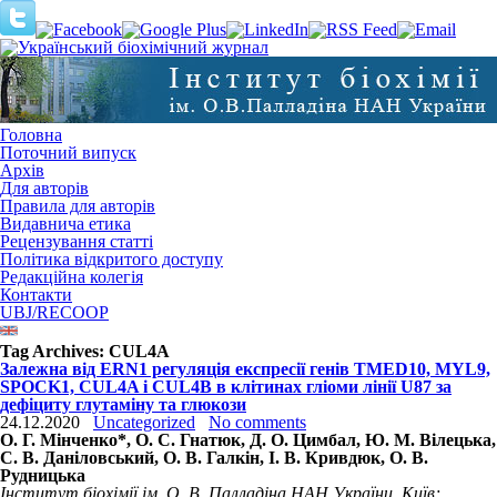
Головна
Поточний випуск
Архів
Для авторів
Правила для авторів
Видавнича етика
Рецензування статті
Політика відкритого доступу
Редакційна колегія
Контакти
UBJ/RECOOP
Tag Archives:
CUL4A
Залежна від ERN1 регуляція експресії генів TMED10, MYL9,
SPOCK1, CUL4A і CUL4B в клітинах гліоми лінії U87 за
дефіциту глутаміну та глюкози
24.12.2020
Uncategorized
No comments
O. Г. Мінченко*, О. С. Гнатюк, Д. O. Цимбал, Ю. М. Вілецька,
С. В. Даніловський, О. В. Галкін, І. В. Кривдюк, О. В.
Рудницька
Інститут біохімії ім. О. В. Палладіна НАН України, Київ;