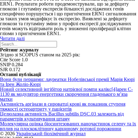
ERN1. Результати роботи продемонстрували, що за дефіциту
глюкози і глутаміну експресія більшості досліджених генів
специфічно порушується і що пригнічення ERN1 сигналювання
за таких умов модифікує їх експресію. Виявлені за дефіциту
глюкози та глутаміну зміни у профілі експресії досліджуваних
генів можуть відігравати роль у зниженні проліферації клітин
гліоми з пригніченим ERN1.
Читати далі
Рейтинг журналу
Згідно зі SCOPUS станом на 2025 рік:
Cite Score 1.0
SNIP 0.284
SJR 0.172
Останні публікації
Вони були першими: лауреатки Нобелівської премії Марія Кюрі
та Ірен Жоліо-Кюрі
Новий cелективний інгібітор натрієвої помпи калікс[4]арен C-
1130 як модулятор енергетики скорочення гладенького м’яза
матки
Активність аргінази в сироватці крові як показник ступеня
тяжкості остеоартриту у пацієнтів
Целюлазна активність Bacillus subtilis DSC.03 залежить від
параметрів культивування штаму
Молекулярна оцінка біосинтезованих наночастинок селену та їх
вплив на плоскоклітинну карциному ротової порожнини
© 2026
Український біохімічний журнал