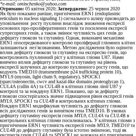
*e-mail: ominchenko@yahoo.com
Отримано:
05 квітня 2020;
Затверджено:
25 червня 2020
Як було показано раніше, пригнічення ERN1 (endoplasmic
reticulum to nucleus signaling 1) сигнального шляху призводить до
уповільнення росту пухлини внаслідок зниження експресії
основних про-проліферативних генів та посилення експресії
супресорних генів, а також змінює­ чутливість цих генів до
дефіциту глюкози та глутаміну. Однак, виконавчі механізми
ERN1 опосередкованого контро­лю проліферації гліомних клітин
залишаються нез’ясованими. Метою дослідження було оцінити
вплив дефіциту глюкози та глутаміну на експресію генів, що
контро­люють пухлинний ріст у клітинах гліо­ми U87. Нами
вивчено вплив дефіциту глюкози та глутаміну на рівень
експресії залучених до контролю пухлинного росту генів, що
кодують TMED10 (transmembrane p24 trafficking protein 10),
MYL9 (myosin, light chain 9, regulatory), SPOCK1
(sparc/osteonectin, cwcv and kazal-like domains proteoglycan 1),
CUL4A (cullin 4A) та CUL4B в клітинах гліоми лінії U87 у
контролі та за нокдауну ERN1. Показано, що за дефіциту
глюкози спостерігалось значне підвищення рівня експресії генів
MYL9
,
SPOCK1
та
CUL4B
в контроль­них клітинах гліоми.
Нокдаун ERN1 модифікував чутливість до дефіциту глюкози
всіх досліджених генів за винятком гена TMED10. В умовах
дефіциту глутаміну експресія генів
MYL9
,
CUL4A
та
CUL4
B в
контрольних клітинах гліоми посилювалась. У клітинах гліо­ми з
пригніченим ERN1 чутливість експресії генів
MYL9
,
TMED10
та
CUL4B
до дефіциту глутаміну була істотно зміненою, тоді як
експресія генів
CUL4A
та
SPOCK1
не залежала від пригнічення