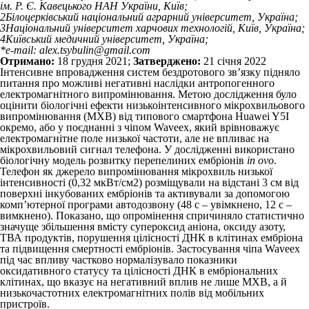
ім. Р. Є. Кавецького НАН України, Київ;
2
Білоцерківський національний аграрний університет, Україна;
3
Національний університет харчових технологій, Київ, Україна;
4
Київський медичний університет, Україна;
*e-mail: alex.tsybulin@gmail.com
Отримано:
18 грудня 2021;
Затверджено:
21 січня 2022
Інтенсивне впровадження систем бездротового зв’язку підняло
питання про можливі негативні наслідки антропогенного
електромагнітного випромінювання. Метою дослідження було
оцінити біологічні ефекти низькоінтенсивного мікрохвильового
випромінювання (МХВ) від типового смартфона Huawei Y5I
окремо, або у поєднанні з чіпом Waveex, який врівноважує
електромагнітне поле низької частоти, але не впливає на
мікрохвильовий сигнал телефона. У дослідженні використано
біологічну модель розвитку перепелиних ембріонів
in ovo
.
Телефон як джерело випромінювання мікрохвиль низької
інтенсивності (0,32 мкВт/см2) розміщували на відстані 3 см від
поверхні інкубованих ембріонів та активували за допомогою
комп’ютерної програми автодозвону (48 с – увімкнено, 12 с –
вимкнено). Показано, що опромінення спричиняло статистично
значуще збільшення вмісту супероксид аніона, оксиду азоту,
ТВА продуктів, порушення цілісності ДНК в клітинах ембріона
та підвищення смертності ембріонів. Застосування чіпа Waveex
під час впливу частково нормалізувало показники
оксидативного статусу та цілісності ДНК в ембріональних
клітинах, що вказує на негативний вплив не лише МХВ, а й
низькочастотних електромагнітних полів від мобільних
пристроїв.