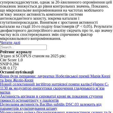
супероксиддисмутази, однак за 20-хвилинного опромінення цей
показник знижується до рівня контрольних значень. Показано,
що мікрохвильове випромінювання на частотах мобільного
зв’язку знижує активність компонентів системи
антиоксидантного захисту, зокрема каталази і
глутатіонпероксидази. Винятком є зростання активності
каталази на стадії 10-го поділу бластомерів (
P
< 0,05). Результати
двофакторного дисперсійного аналізу свідчать про те, що значну
частку всіх спостережуваних змін спричинює фактор
мікрохвильового випромінювання.
Читати далі
Рейтинг журналу
Згідно зі SCOPUS станом на 2025 рік:
Cite Score 1.0
SNIP 0.284
SJR 0.172
Останні публікації
Вони були першими: лауреатки Нобелівської премії Марія Кюрі
та Ірен Жоліо-Кюрі
Новий cелективний інгібітор натрієвої помпи калікс[4]арен C-
1130 як модулятор енергетики скорочення гладенького м’яза
матки
Активність аргінази в сироватці крові як показник ступеня
тяжкості остеоартриту у пацієнтів
Целюлазна активність Bacillus subtilis DSC.03 залежить від
параметрів культивування штаму
Молекулярна оцінка біосинтезованих наночастинок селену та їх