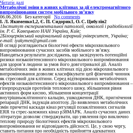
Читати далі
Метаболічні зміни в живих клітинах за дії електромагнітного
випромінювання систем мобільного зв’язку
06.06.2016
Без категорії
No comments
І. Л. Якименко
1,2
, Є. П. Сидорик
1
, О. С. Цибулін
2
1
Інститут експериментальної патології, онкології і радіобіології
ім. Р. Є. Кавецького НАН України, Київ;
2
Білоцерківський національний аграрний університет, Україна;
e-mail: iyakymen@gmail.com
В огляді розглядаються біологічні ефекти мікрохвильового
випромінювання сучасних засобів мобільного зв’язку.
Наводяться результати досліджень, що засвідчують потенційні
ризики низькоінтенсивного мікрохвильового випромінювання
для здоров’я людини за умов його довготривалої дії. Аналіз
метаболічних змін в живих клітинах під дією мікрохвильового
випромінювання дозволяє класифікувати цей фізичний чинник
як стресовий для клітини. Серед відтворюваних метаболічних
ефектів низькоінтенсивного мікрохвильового випромінювання –
гіперпродукція протеїнів теплового шоку, збільшення рівня
активних форм кисню, збільшення концентрації
внутрішньоклітинного кальцію, ушко­дження ДНК, пригнічення
репарації ДНК, індукція апоптозу. До виявлених метаболічних
змін причетні каскади кіназ регуляції позаклітинних сигналів
ERR та стрес-залежних кіназ p38MAPK. Аналіз сучасних даних
літератури дозволяє стверджувати, що уявлення про виключно
теплову природу біологічних ефектів мікрохвильового
випромінювання не відповідають дійсності. Це, у свою чергу,
ставить питання про необхідність прийняття адекватних