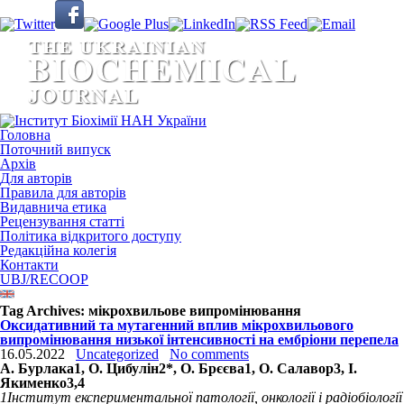
Головна
Поточний випуск
Архів
Для авторів
Правила для авторів
Видавнича етика
Рецензування статті
Політика відкритого доступу
Редакційна колегія
Контакти
UBJ/RECOOP
Tag Archives:
мікрохвильове випромінювання
Окcидативний та мутагенний вплив мікрохвильового
випромінювання низької інтенсивності на ембріони перепела
16.05.2022
Uncategorized
No comments
А. Бурлака
1
, О. Цибулін
2
*, О. Брєєва
1
, О. Салавор
3
, І.
Якименко
3,4
1
Інститут експериментальної патології, онкології і радіобіології