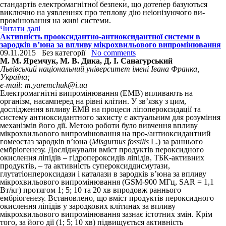
стандартів електромагнітної безпеки, що дотепер базуються
виключно на уявленнях про теплову дію неіонізуючого ви­
промінювання на живі системи.
Читати далі
Активність прооксидантно-антиоксидантної системи в
зародків в’юна за впливу мікрохвильового випромінювання
09.11.2015
Без категорії
No comments
М. М. Яремчук, М. В. Дика, Д. І. Санагурський
Львівський національний університет імені Івана Франка,
Україна;
e-mail: m.yaremchuk@i.ua
Електромагнітні випромінювання (ЕМВ) впливають на
організм, насамперед на рівні клітин. У зв’язку з цим,
дослідження впливу ЕМВ на процеси ліпопероксидації та
систему антиоксидантного захисту є актуальним для розуміння
механізмів його дії. Метою роботи було вивчення впливу
мікрохвильового випромінювання на про-/антиоксидантний
гомеостаз зародків в’юна (
Misgurnus fossilis
L.) за раннього
ембріогенезу. Досліджували вміст продуктів пероксидного
окислення ліпідів – гідропероксидів ліпідів, ТБК-активних
продуктів, – та активність супероксиддисмутази,
глутатіонпероксидази і каталази в зародків в’юна за впливу
мікрохвильового випромінювання (GSM-900 МГц, SAR = 1,1
Вт/кг) протягом 1; 5; 10 та 20 хв впродовж раннього
ембріогенезу. Встановлено, що вміст продуктів пероксидного
окислення ліпідів у зародкових клітинах за впливу
мікрохвильового випромінювання зазнає істотних змін. Крім
того, за його дії (1; 5; 10 хв) підвищується активність