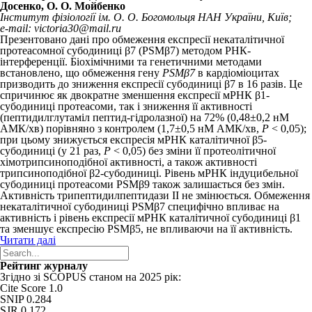
Досенко, О. О. Мойбенко
Інститут фізіології ім. О. О. Богомольця НАН України, Київ;
e-mail: victoria30@mail.ru
Презентовано дані про обмеження експресії некаталітичної
протеасомної субодиниці β7 (PSMβ7) методом РНК-
інтерференції. Біохімічними та генетичними методами
встановлено, що обмеження гену
PSMβ7
в кардіоміоцитах
призводить до зниження експресії субодиниці β7 в 16 разів. Це
спричинює як двократне зменшення експресії мРНК β1-
субодиниці протеасоми, так і зниження її активності
(пептидилглутаміл пептид-гідролазної) на 72% (0,48±0,2 нМ
АМК/хв) порівняно з контролем (1,7±0,5 нМ АМК/хв,
Р
< 0,05);
при цьому знижується експресія мРНК каталітичної β5-
субодиниці (у 21 раз,
Р
< 0,05) без зміни її протеолітичної
хімотрипсиноподібної активності, а також активності
трипсиноподібної β2-субодиниці. Рівень мРНК індуцибельної
субодиниці протеасоми PSMβ9 також залишається без змін.
Активність трипептидилпептидази ІІ не змінюється. Обмеження
некаталітичної субодиниці PSMβ7 специфічно впливає на
активність і рівень експресії мРНК каталітичної субодиниці β1
та зменшує експресію PSMβ5, не впливаючи на її активність.
Читати далі
Рейтинг журналу
Згідно зі SCOPUS станом на 2025 рік:
Cite Score 1.0
SNIP 0.284
SJR 0.172