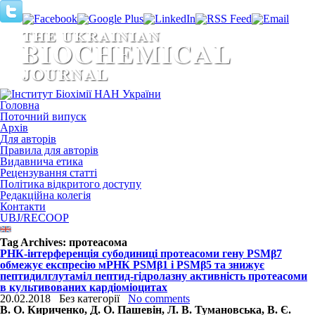
Головна
Поточний випуск
Архів
Для авторів
Правила для авторів
Видавнича етика
Рецензування статті
Політика відкритого доступу
Редакційна колегія
Контакти
UBJ/RECOOP
Tag Archives:
протеасома
РНК-інтерференція субодиниці протеасоми гену PSMβ7
обмежує експресію мРНК PSMβ1 і PSMβ5 та знижує
пептидилглутаміл пептид-гідролазну активність протеасоми
в культивованих кардіоміоцитах
20.02.2018
Без категорії
No comments
В. О. Кириченко, Д. О. Пашевін, Л. В. Тумановська, В. Є.