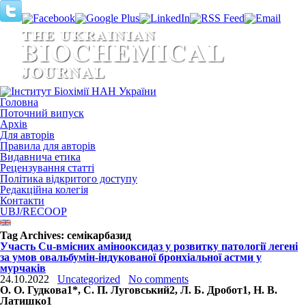
Головна
Поточний випуск
Архів
Для авторів
Правила для авторів
Видавнича етика
Рецензування статті
Політика відкритого доступу
Редакційна колегія
Контакти
UBJ/RECOOP
Tag Archives:
семікарбазид
Участь Cu-вмісних амінооксидаз у розвитку патології легені
за умов овальбумін-індукованої бронхіальної астми у
мурчаків
24.10.2022
Uncategorized
No comments
О. О. Гудкова
1
*, С. П. Луговський
2
, Л. Б. Дробот
1
, Н. В.
Латишко
1