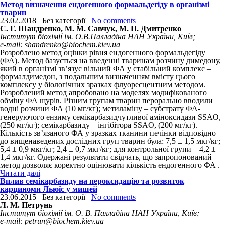
Метод визначення ендогенного формальдегіду в організмі
тварин
23.02.2018
Без категорії
No comments
С. Г. Шандренко, М. М. Савчук, М. П. Дмитренко
Інститут біохімії ім. О.В.Палладіна НАН України, Київ;
e-mail: shandrenko@biochem.kiev.ua
Розроблено метод оцінки рівня ендогенного формальдегіду
(ФА). Метод базується на введенні тваринам розчину димедону,
який в організмі зв’язує вільний ФА у стабільний комплекс –
формалдимедон, з подальшим визначенням вмісту цього
комплексу у біологічних зразках флуоресцентним методом.
Розроблений метод апробовано на моделях модифікованого
обміну ФА щурів. Різним групам тварин перорально вводили
водні розчини ФА (10 мг/кг); метиламіну – субстрату ФА-
генеруючого ензиму семікарбазидчутливої аміноксидази SSAO,
(250 мг/кг); семікарбазиду – інгібітора SSAO, (200 мг/кг).
Кількість зв’язаного ФА у зразках тканини печінки відповідно
до вищенаведених дослідних груп тварин була: 7,5 ± 1,5 мкг/кг;
5,4 ± 0,9 мкг/кг; 2,4 ± 0,7 мкг/кг; для контрольної групи – 4,2 ±
1,4 мкг/кг. Одержані результати свідчать, що запропонований
метод дозволяє коректно оцінювати кількість ендогенного ФА .
Читати далі
Вплив семікарбазиду на пероксидацію та розвиток
карциноми Льюїс у мишей
23.06.2015
Без категорії
No comments
Л. М. Петрунь
Інститут біохімії ім. О. В. Палладіна НАН України, Київ;
e-mail: petrun@biochem.kiev.ua