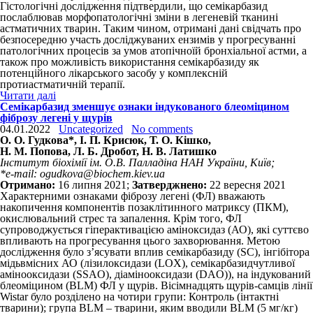
Гістологічні дослідження підтвердили, що семікарбазид
послаблював морфопатологічні зміни в легеневій тканині
астматичних тварин. Таким чином, отримані дані свідчать про
безпосередню участь досліджуваних ензимів у прогресуванні
патологічних процесів за умов атопічноїй бронхіальної астми, а
також про можливість використання семікарбазиду як
потенційного лікарського засобу у комплексній
протиастматичній терапії.
Читати далі
Семікарбазид зменшує ознаки індукованого блеоміцином
фіброзу легені у щурів
04.01.2022
Uncategorized
No comments
О. О. Гудкова*, І. П. Крисюк, Т. О. Кішко,
Н. М. Попова, Л. Б. Дробот, Н. В. Латишко
Інститут біохімії ім. О.В. Палладіна НАН України, Київ;
*e-mail: ogudkova@biochem.kiev.ua
Отримано:
16 липня 2021;
Затверджнено:
22 вересня 2021
Характерними ознаками фіброзу легені (ФЛ) вважають
накопичення компонентів позаклітинного матриксу (ПКМ),
окислювальний стрес та запалення. Крім того, ФЛ
супроводжується гіперактивацією аміноксидаз (АО), які суттєво
впливають на прогресування цього захворювання. Метою
дослідження було з’ясувати вплив семікарбазиду (SC), інгібітора
мідьвмісних АО (лізилоксидази (LOX), семікарбазидчутливої
амінооксидази (SSAO), діамінооксидази (DAO)), на індукований
блеоміцином (BLM) ФЛ у щурів. Вісімнадцять щурів-самців лінії
Wistar було розділено на чотири групи: Контроль (інтактні
тварини); група BLM – тварини, яким вводили BLM (5 мг/кг)