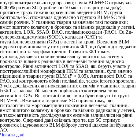
внутрішньотрахеально одноразово; група BLM+SC отримувала
0,005% розчин SC (приблизно 50 мкг на тварину на добу)
протягом трьох тижнів одразу після введення BLM; група
Контроль+SC споживала одночасно з групою BLM+SC той
самий розчин. У тканинах тварин визначали такі показники:
вміст зшитого колагену в бронхах та вільних радикалів у легені,
активність LOX, SSAO, DAO, поліамін­оксидази (PAO), Cu,Zn-
супероксиддисмутази (SOD1), каталази (CAT) та
глутатіонпероксидази (GPx) в легені та крові. Введення BLM
щурам спричинювало у них розвиток ФЛ, що було підтверджено
гістологічно та морфометрично. Розвиток ФЛ також
супроводжувався підвищенням вмісту зшитого колагену в
бронхах та вільних радикалів в легеневій тканині відносно
контро­лю. Рівні активності LOX та SSAO, які беруть участь у
посттрансляційній модифікації ПКМ та запаленні, були значно
підвищені в тварин групи BLM (
P
< 0,05). Активності DAO та
PAO, які контролюють обмін поліамінів, також істотно зростали.
З усіх досліджених антиоксидантних ензимів у тканинах тварин
із ФЛ зазнавала збільшення порівняно з контролем лише
активність GPx. Всі описані вище зміни були відсутні в групі
BLM+SC. Вживання тваринами SC сприяло тому, що
гістологічні та морфометричні показники легеневої тканини,
вміст зшитого колагену в бронхах та вільних радикалів у легені,
а також активність досліджуваних ензимів залишалися на рівні
контролю. Одержані дані свідчать про те, що SC стримує
розвиток індукованого BLM фіброзу легені шляхом інгібування
АО.
Читати далі