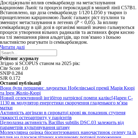
Досліджували вплив семікарбазиду на метастазування
карциноми Льюїс та процеси пероксидації в мишей лінії С57В1.
Встановлено, що доза семікарбазиду 1/120 LD
50
у тварин із
прищепленою карциномою Льюїс гальмує ріст пухлини та
зменшує метастазування в легенях (
P
< 0,05). За впливу
семікарбазиду в цій дозі в організмі мишей значно гальмуються
процеси утворення вільних радикалів та активних форм кисню
на тлі зменшення рівня альдегідів, що пов’язано з їхньою
властивістю реагувати із семікарбазидом.
Читати далі
Рейтинг журналу
Згідно зі SCOPUS станом на 2025 рік:
Cite Score 1.0
SNIP 0.284
SJR 0.172
Останні публікації
Вони були першими: лауреатки Нобелівської премії Марія Кюрі
та Ірен Жоліо-Кюрі
Новий cелективний інгібітор натрієвої помпи калікс[4]арен C-
1130 як модулятор енергетики скорочення гладенького м’яза
матки
Активність аргінази в сироватці крові як показник ступеня
тяжкості остеоартриту у пацієнтів
Целюлазна активність Bacillus subtilis DSC.03 залежить від
параметрів культивування штаму
Молекулярна оцінка біосинтезованих наночастинок селену та їх
вплив на плоскоклітинну карциному ротової порожнини