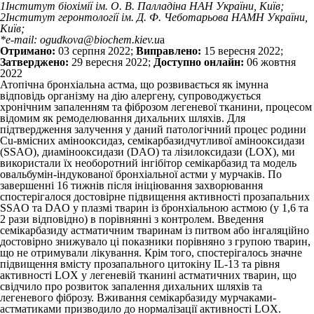
1
Інститут біохімії ім. О. В. Палладіна НАН України, Київ;
2
Інститут геронтології ім. Д. Ф. Чеботарьова НАМН України,
Київ;
*e-mail: ogudkova@biochem.kiev.u
a
Отримано:
03 серпня 2022;
Виправлено:
15 вересня 2022;
Затверджено:
29 вересня 2022;
Доступно онлайн:
06 жовтня
2022
Атопічна бронхіальна астма, що розвивається як імунна
відповідь організму на дію алергену, супроводжується
хронічним запаленням та фіброзом легеневої тканини, процесом
відомим як ремоделювання дихальних шляхів. Для
підтвердження залучення у даний патологічний процес родини
Cu-вмісних амінооксидаз, семікарбазидчутливої амінооксидази
(SSAO), диамінооксидази (DAO) та лізилоксидази (LOX), ми
використали їх необоротний інгібітор семікарбазид та модель
овальбумін-індукованої бронхіальної астми у мурчаків. По
завершенні 16 тижнів після ініціювання захворювання
спостерігалося достовірне підвищення активності прозапальних
SSAO та DAO у плазмі тварин із бронхіальною астмою (у 1,6 та
2 рази відповідно) в порівнянні з контролем. Введення
семікарбазиду астматичним тваринам із питвом або інгаляційно
достовірно знижувало ці показники порівняно з групою тварин,
що не отримували лікування. Крім того, спостерігалось значне
підвищення вмісту прозапального цитокіну IL-13 та рівня
активності LOX у легеневій тканині астматичних тварин, що
свідчило про розвиток запалення дихальних шляхів та
легеневого фіброзу. Вживання семікарбазиду мурчаками-
астматиками призводило до нормалізації активності LOX.