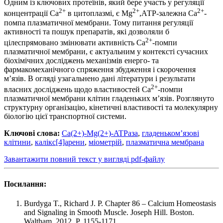
Одним із ключових протеїнів, який бере участь у регуляції
2+
2+
2+
концентрації Са
в цитоплазмі, є Mg
,АТР-залежна Са
-
помпа плазматичної мембрани. Тому питання регуляції
активності та пошук препаратів, які дозволяли б
2+
цілеспрямовано змінювати активність Са
-помпи
плазматичної мембрани, є актуальним у контексті сучасних
біохімічних досліджень механізмів енерго- та
фармакомеханічного спряження збудження і скорочення
м’язів. В огляді узагальнено дані літератури і результати
2+
власних досліджень щодо властивостей Са
-помпи
плазматичної мембрани клітин гладеньких м’язів. Розглянуто
структурну організацію, кінетичні властивості та молекулярну
біологію цієї транспортної системи.
Ключові слова:
Ca(2+)-Mg(2+)-ATPаза
,
гладеньком’язові
клітини
,
калікс[4]арени
,
міометрій
,
плазматична мембрана
Завантажити повний текст у вигляді pdf-файлу
Посилання:
Burdyga T., Richard J. P. Chapter 86 – Calcium Homeostasis
and Signaling in Smooth Muscle. Joseph Hill. Boston.
Waltham. 2012. P. 1155-1171.