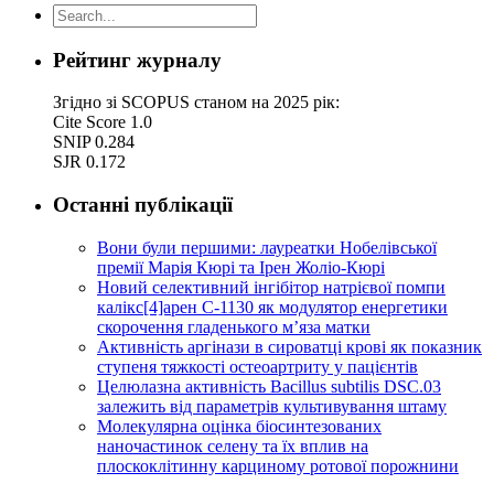
Рейтинг журналу
Згідно зі SCOPUS станом на 2025 рік:
Cite Score 1.0
SNIP 0.284
SJR 0.172
Останні публікації
Вони були першими: лауреатки Нобелівської
премії Марія Кюрі та Ірен Жоліо-Кюрі
Новий cелективний інгібітор натрієвої помпи
калікс[4]арен C-1130 як модулятор енергетики
скорочення гладенького м’яза матки
Активність аргінази в сироватці крові як показник
ступеня тяжкості остеоартриту у пацієнтів
Целюлазна активність Bacillus subtilis DSC.03
залежить від параметрів культивування штаму
Молекулярна оцінка біосинтезованих
наночастинок селену та їх вплив на
плоскоклітинну карциному ротової порожнини