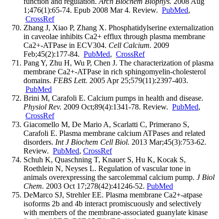
function and regulation.
Arch Biochem Biophys.
2008 Aug
1;476(1):65-74. Epub 2008 Mar 4. Review.
PubMed
,
CrossRef
Zhang J, Xiao P, Zhang X. Phosphatidylserine externalization
in caveolae inhibits Ca2+ efflux through plasma membrane
Ca2+-ATPase in ECV304.
Cell Calcium.
2009
Feb;45(2):177-84.
PubMed
,
CrossRef
Pang Y, Zhu H, Wu P, Chen J. The characterization of plasma
membrane Ca2+-ATPase in rich sphingomyelin-cholesterol
domains.
FEBS Lett.
2005 Apr 25;579(11):2397-403.
PubMed
Brini M, Carafoli E. Calcium pumps in health and disease.
Physiol Rev.
2009 Oct;89(4):1341-78. Review.
PubMed
,
CrossRef
Giacomello M, De Mario A, Scarlatti C, Primerano S,
Carafoli E. Plasma membrane calcium ATPases and related
disorders.
Int J Biochem Cell Biol.
2013 Mar;45(3):753-62.
Review.
PubMed
,
CrossRef
Schuh K, Quaschning T, Knauer S, Hu K, Kocak S,
Roethlein N, Neyses L. Regulation of vascular tone in
animals overexpressing the sarcolemmal calcium pump.
J Biol
Chem.
2003 Oct 17;278(42):41246-52.
PubMed
DeMarco SJ, Strehler EE. Plasma membrane Ca2+-atpase
isoforms 2b and 4b interact promiscuously and selectively
with members of the membrane-associated guanylate kinase