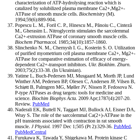
characterization of ATP-hydrolysing reaction which is
catalized by solubilized plasma membrane Cа2+,Мg2+-
АТРase of smooth muscle cells.
Biochemistry
(M).
1994;59(6):889-904.
Popescu L. M., Foril C. P., Hinescu M., Pănoiu C., Cinteză
M., Gherasim L. Nitroglycerin stimulates the sarcolemmal
Ca2+-extrusion ATPase of coronary smooth muscle cells.
Biochem Pharmacol.
1985;34(10):1857-1860.
Slinchenko N. M., Chernysh I. G., Kosterin S. O. Utilization
of purified myometrium cell plasma membrane Ca2+, Мg2+-
ATPase for comparative estimation of efficacy of energy-
dependent Ca2+-transport inhibitors.
Ukr. Biokhim. Zhurn.
2003;75(2):33-38. (In Ukrainian).
Yatime L, Buch-Pedersen MJ, Musgaard M, Morth JP, Lund
Winther AM, Pedersen BP, Olesen C, Andersen JP, Vilsen B,
Schiøtt B, Palmgren MG, Møller JV, Nissen P, Fedosova N.
P-type ATPases as drug targets: tools for medicine and
science.
Biochim Biophys Acta.
2009 Apr;1787(4):207-20.
Review.
PubMed
Naderali EK, Buttell N, Taggart MJ, Bullock AJ, Eisner DA,
Wray S. The role of the sarcolemmal Ca(2+)-ATPase in the
pH transients associated with contraction in rat smooth
muscle.
J Physiol.
1997 Dec 1;505 (Pt 2):329-36.
PubMed
,
PubMedCentral
Furukawa K, Tawada Y, Shigekawa M. Protein kinase C