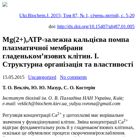
Ukr.Biochem.J. 2015; Том 87, № 1, січень-лютий, c. 5-20
doi:
http://dx.doi.org/10.15407/ubj87.01.005
Mg(2+),ATP-залежна кальцієва помпа
плазматичної мембрани
гладеньком’язових клітин. І.
Структурна організація та властивості
15.05.2015
Uncategorized
No comments
Т. О. Векліч, Ю. Ю. Мазур, С. О. Костерін
Інститут біохімії ім. О. В. Палладіна НАН України, Київ;
e-mail: veklich@biochem.kiev.ua, yuliya.vorona@gmail.com
2+
Регуляція концентрації Са
у цитоплазмі має вирішальне
2+
значення у функціонуванні клітин. Зміна концентрації Са
відіграє фундаментальну роль й у гладеньком’язових клітинах,
оскільки це обумовлює процеси скорочення/розслаблення.