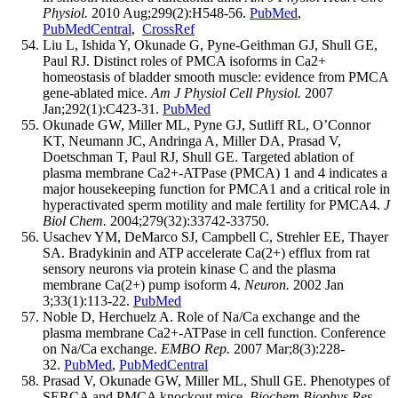
Physiol.
2010 Aug;299(2):H548-56.
PubMed
,
PubMedCentral
,
CrossRef
Liu L, Ishida Y, Okunade G, Pyne-Geithman GJ, Shull GE,
Paul RJ. Distinct roles of PMCA isoforms in Ca2+
homeostasis of bladder smooth muscle: evidence from PMCA
gene-ablated mice.
Am J Physiol Cell Physiol.
2007
Jan;292(1):C423-31.
PubMed
Okunade GW, Miller ML, Pyne GJ, Sutliff RL, O’Connor
KT, Neumann JC, Andringa A, Miller DA, Prasad V,
Doetschman T, Paul RJ, Shull GE. Targeted ablation of
plasma membrane Ca2+-ATPase (PMCA) 1 and 4 indicates a
major housekeeping function for PMCA1 and a critical role in
hyperactivated sperm motility and male fertility for PMCA4.
J
Biol Chem.
2004;279(32):33742-33750.
Usachev YM, DeMarco SJ, Campbell C, Strehler EE, Thayer
SA. Bradykinin and ATP accelerate Ca(2+) efflux from rat
sensory neurons via protein kinase C and the plasma
membrane Ca(2+) pump isoform 4.
Neuron.
2002 Jan
3;33(1):113-22.
PubMed
Noble D, Herchuelz A. Role of Na/Ca exchange and the
plasma membrane Ca2+-ATPase in cell function. Conference
on Na/Ca exchange.
EMBO Rep.
2007 Mar;8(3):228-
32.
PubMed
,
PubMedCentral
Prasad V, Okunade GW, Miller ML, Shull GE. Phenotypes of
SERCA and PMCA knockout mice.
Biochem Biophys Res