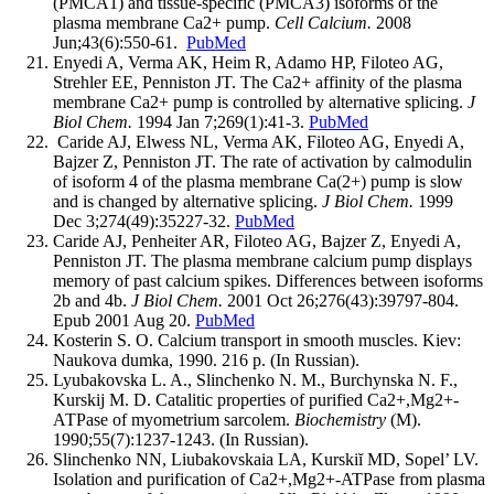
(PMCA1) and tissue-specific (PMCA3) isoforms of the
plasma membrane Ca2+ pump.
Cell Calcium.
2008
Jun;43(6):550-61.
PubMed
Enyedi A, Verma AK, Heim R, Adamo HP, Filoteo AG,
Strehler EE, Penniston JT. The Ca2+ affinity of the plasma
membrane Ca2+ pump is controlled by alternative splicing.
J
Biol Chem.
1994 Jan 7;269(1):41-3.
PubMed
Caride AJ, Elwess NL, Verma AK, Filoteo AG, Enyedi A,
Bajzer Z, Penniston JT. The rate of activation by calmodulin
of isoform 4 of the plasma membrane Ca(2+) pump is slow
and is changed by alternative splicing.
J Biol Chem.
1999
Dec 3;274(49):35227-32.
PubMed
Caride AJ, Penheiter AR, Filoteo AG, Bajzer Z, Enyedi A,
Penniston JT. The plasma membrane calcium pump displays
memory of past calcium spikes. Differences between isoforms
2b and 4b.
J Biol Chem.
2001 Oct 26;276(43):39797-804.
Epub 2001 Aug 20.
PubMed
Kosterin S. O. Calcium transport in smooth muscles. Kiev:
Naukova dumka, 1990. 216 p. (In Russian).
Lyubakovska L. A., Slinchenko N. M., Burchynska N. F.,
Kurskij M. D. Catalitic properties of purified Са2+,Мg2+-
АТРase of myometrium sarcolem.
Biochemistry
(M).
1990;55(7):1237-1243. (In Russian).
Slinchenko NN, Liubakovskaia LA, Kurskiĭ MD, Sopel’ LV.
Isolation and purification of Ca2+,Mg2+-ATPase from plasma