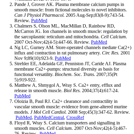
Pande J, Grover AK. Plasma membrane calcium pumps in
smooth muscle: from fictional molecules to novel inhibitors.
Can J Physiol Pharmacol.
2005 Aug-Sep;83(8-9):743-54.
Review.
PubMed
Chalmers S, Olson ML, MacMillan D, Rainbow RD,
McCarron JG. Ion channels in smooth muscle: regulation by
the sarcoplasmic reticulum and mitochondria.
Cell Calcium.
2007 Oct-Nov;42(4-5):447-66. Review.
PubMed
Ng LC, Gurney AM. Store-operated channels mediate Ca(2+)
influx and contraction in rat pulmonary artery.
Circ Res.
2001
Nov 9;89(10):923-9.
PubMed
Strehler EE, Adelaida GF, Penniston JT, Cari­de AJ. Plasma
membrane Ca2+-pumps: structural diversity as basis for
functional versatility.
Biochem. Soc. Trans.
2007;35(Pt
5):919-922.
Matthew A, Shmygol A, Wray S. Ca2+ entry, efflux and
release in smooth muscle.
Biol Res.
2004;37(4):617-24.
PubMed
Oloizia B, Paul RJ. Ca2+ clearance and contractility in
vascular smooth muscle: evidence from gene-altered murine
models.
J Mol Cell Cardiol.
2008 Sep;45(3):347-62. Review.
PubMed
,
PubMedCentral
,
CrossRef
Floyd R, Wray S. Calcium transporters and signalling in
smooth muscles.
Cell Calcium.
2007 Oct-Nov;42(4-5):467-
76. Review.
PubMed