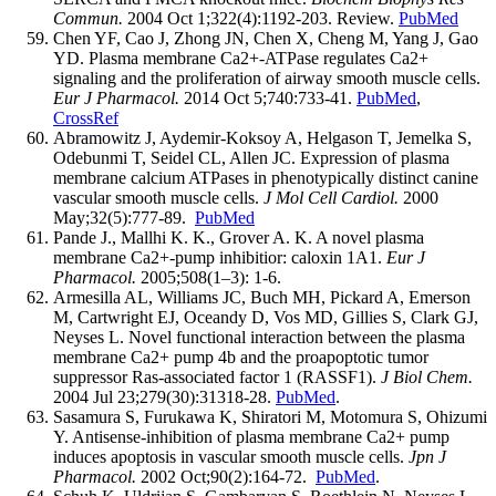
Commun.
2004 Oct 1;322(4):1192-203. Review.
PubMed
Chen YF, Cao J, Zhong JN, Chen X, Cheng M, Yang J, Gao
YD. Plasma membrane Ca2+-ATPase regulates Ca2+
signaling and the proliferation of airway smooth muscle cells.
Eur J Pharmacol.
2014 Oct 5;740:733-41.
PubMed
,
CrossRef
Abramowitz J, Aydemir-Koksoy A, Helgason T, Jemelka S,
Odebunmi T, Seidel CL, Allen JC. Expression of plasma
membrane calcium ATPases in phenotypically distinct canine
vascular smooth muscle cells.
J Mol Cell Cardiol.
2000
May;32(5):777-89.
PubMed
Pande J., Mallhi K. K., Grover A. K. A novel plasma
membrane Ca2+-pump inhibitior: caloxin 1A1.
Eur J
Pharmacol.
2005;508(1–3): 1-6.
Armesilla AL, Williams JC, Buch MH, Pickard A, Emerson
M, Cartwright EJ, Oceandy D, Vos MD, Gillies S, Clark GJ,
Neyses L. Novel functional interaction between the plasma
membrane Ca2+ pump 4b and the proapoptotic tumor
suppressor Ras-associated factor 1 (RASSF1).
J Biol Chem.
2004 Jul 23;279(30):31318-28.
PubMed
.
Sasamura S, Furukawa K, Shiratori M, Motomura S, Ohizumi
Y. Antisense-inhibition of plasma membrane Ca2+ pump
induces apoptosis in vascular smooth muscle cells.
Jpn J
Pharmacol.
2002 Oct;90(2):164-72.
PubMed
.