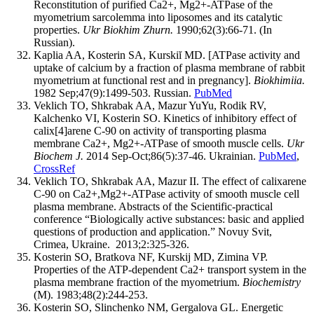
Reconstitution of purified Ca2+, Mg2+-ATPase of the
myometrium sarcolemma into liposomes and its catalytic
properties.
Ukr Biokhim Zhurn.
1990;62(3):66-71. (In
Russian).
Kaplia AA, Kosterin SA, Kurskiĭ MD. [ATPase activity and
uptake of calcium by a fraction of plasma membrane of rabbit
myometrium at functional rest and in pregnancy].
Biokhimiia.
1982 Sep;47(9):1499-503. Russian.
PubMed
Veklich TO, Shkrabak AA, Mazur YuYu, Rodik RV,
Kalchenko VI, Kosterin SO. Kinetics of inhibitory effect of
calix[4]arene C-90 on activity of transporting plasma
membrane Ca2+, Mg2+-ATPase of smooth muscle cells.
Ukr
Biochem J.
2014 Sep-Oct;86(5):37-46. Ukrainian.
PubMed
,
CrossRef
Veklich TO, Shkrabak AA, Mazur II. The effect of calixarene
C-90 on Ca2+,Mg2+-ATPase activity of smooth muscle cell
plasma membrane. Abstracts of the Scientific-practical
conference “Biologically active substances: basic and applied
questions of production and application.” Novuy Svit,
Crimea, Ukraine. 2013;2:325-326.
Kosterin SO, Bratkova NF, Kurskij MD, Zimina VP.
Properties of the ATP-dependent Са2+ transport system in the
plasma membrane fraction of the myometrium.
Biochemistry
(M). 1983;48(2):244-253.
Kosterin SO, Slinchenko NM, Gergalova GL. Energetic