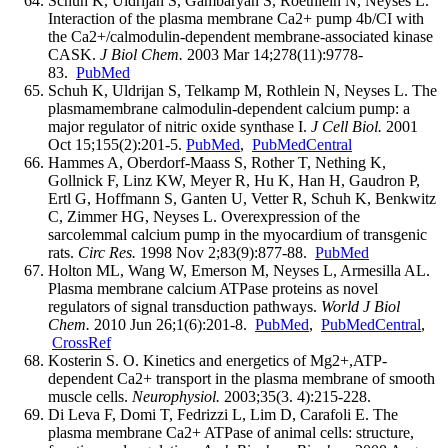
Schuh K, Uldrijan S, Gambaryan S, Roethlein N, Neyses L.
Interaction of the plasma membrane Ca2+ pump 4b/CI with
the Ca2+/calmodulin-dependent membrane-associated kinase
CASK.
J Biol Chem.
2003 Mar 14;278(11):9778-
83.
PubMed
Schuh K, Uldrijan S, Telkamp M, Rothlein N, Neyses L. The
plasmamembrane calmodulin-dependent calcium pump: a
major regulator of nitric oxide synthase I.
J Cell Biol.
2001
Oct 15;155(2):201-5.
PubMed
,
PubMedCentral
Hammes A, Oberdorf-Maass S, Rother T, Nething K,
Gollnick F, Linz KW, Meyer R, Hu K, Han H, Gaudron P,
Ertl G, Hoffmann S, Ganten U, Vetter R, Schuh K, Benkwitz
C, Zimmer HG, Neyses L. Overexpression of the
sarcolemmal calcium pump in the myocardium of transgenic
rats.
Circ Res.
1998 Nov 2;83(9):877-88.
PubMed
Holton ML, Wang W, Emerson M, Neyses L, Armesilla AL.
Plasma membrane calcium ATPase proteins as novel
regulators of signal transduction pathways.
World J Biol
Chem.
2010 Jun 26;1(6):201-8.
PubMed
,
PubMedCentral
,
CrossRef
Kosterin S. O. Kinetics and energetics of Mg2+,ATP-
dependent Ca2+ transport in the plasma membrane of smooth
muscle cells.
Neurophysiol.
2003;35(3. 4):215-228.
Di Leva F, Domi T, Fedrizzi L, Lim D, Carafoli E. The
plasma membrane Ca2+ ATPase of animal cells: structure,