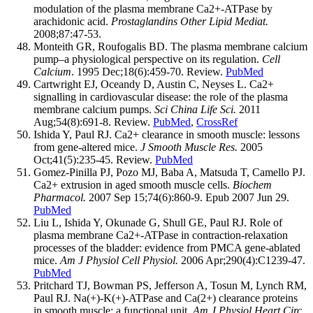
modulation of the plasma membrane Ca2+-ATPase by
arachidonic acid.
Prostaglandins Other Lipid Mediat.
2008;87:47-53.
Monteith GR, Roufogalis BD. The plasma membrane calcium
pump–a physiological perspective on its regulation.
Cell
Calcium
. 1995 Dec;18(6):459-70. Review.
PubMed
Cartwright EJ, Oceandy D, Austin C, Neyses L. Ca2+
signalling in cardiovascular disease: the role of the plasma
membrane calcium pumps.
Sci China Life Sci.
2011
Aug;54(8):691-8. Review.
PubMed
,
CrossRef
Ishida Y, Paul RJ. Ca2+ clearance in smooth muscle: lessons
from gene-altered mice.
J Smooth Muscle Res.
2005
Oct;41(5):235-45. Review.
PubMed
Gomez-Pinilla PJ, Pozo MJ, Baba A, Matsuda T, Camello PJ.
Ca2+ extrusion in aged smooth muscle cells.
Biochem
Pharmacol.
2007 Sep 15;74(6):860-9. Epub 2007 Jun 29.
PubMed
Liu L, Ishida Y, Okunade G, Shull GE, Paul RJ. Role of
plasma membrane Ca2+-ATPase in contraction-relaxation
processes of the bladder: evidence from PMCA gene-ablated
mice.
Am J Physiol Cell Physiol.
2006 Apr;290(4):C1239-47.
PubMed
Pritchard TJ, Bowman PS, Jefferson A, Tosun M, Lynch RM,
Paul RJ. Na(+)-K(+)-ATPase and Ca(2+) clearance proteins
in smooth muscle: a functional unit.
Am J Physiol Heart Circ