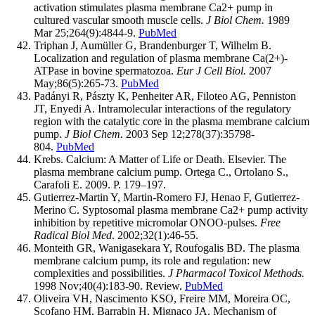
activation stimulates plasma membrane Ca2+ pump in
cultured vascular smooth muscle cells.
J Biol Chem.
1989
Mar 25;264(9):4844-9.
PubMed
Triphan J, Aumüller G, Brandenburger T, Wilhelm B.
Localization and regulation of plasma membrane Ca(2+)-
ATPase in bovine spermatozoa.
Eur J Cell Biol.
2007
May;86(5):265-73.
PubMed
Padányi R, Pászty K, Penheiter AR, Filoteo AG, Penniston
JT, Enyedi A. Intramolecular interactions of the regulatory
region with the catalytic core in the plasma membrane calcium
pump.
J Biol Chem.
2003 Sep 12;278(37):35798-
804.
PubMed
Krebs. Calcium: A Matter of Life or Death. Elsevier. The
plasma membrane calcium pump. Ortega C., Ortolano S.,
Carafoli E. 2009. P. 179–197.
Gutierrez-Martin Y, Martin-Romero FJ, Henao F, Gutierrez-
Merino C. Syptosomal plasma membrane Ca2+ pump activity
inhibition by repetitive micromolar ONOO-pulses.
Free
Radical Biol Med
. 2002;32(1):46-55.
Monteith GR, Wanigasekara Y, Roufogalis BD. The plasma
membrane calcium pump, its role and regulation: new
complexities and possibilities.
J Pharmacol Toxicol Methods.
1998 Nov;40(4):183-90. Review.
PubMed
Oliveira VH, Nascimento KSO, Freire MM, Moreira OC,
Scofano HM, Barrabin H, Mignaco JA. Mechanism of