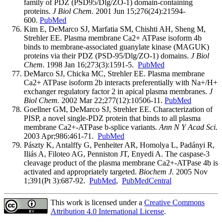
family of PDZ (PSD95/Dlg/ZO-1) domain-containing
proteins.
J Biol Chem.
2001 Jun 15;276(24):21594-
600.
PubMed
Kim E, DeMarco SJ, Marfatia SM, Chishti AH, Sheng M,
Strehler EE. Plasma membrane Ca2+ ATPase isoform 4b
binds to membrane-associated guanylate kinase (MAGUK)
proteins via their PDZ (PSD-95/Dlg/ZO-1) domains.
J Biol
Chem.
1998 Jan 16;273(3):1591-5.
PubMed
DeMarco SJ, Chicka MC, Strehler EE. Plasma membrane
Ca2+ ATPase isoform 2b interacts preferentially with Na+/H+
exchanger regulatory factor 2 in apical plasma membranes.
J
Biol Chem.
2002 Mar 22;277(12):10506-11.
PubMed
Goellner GM, DeMarco SJ, Strehler EE. Characterization of
PISP, a novel single-PDZ protein that binds to all plasma
membrane Ca2+-ATPase b-splice variants.
Ann N Y Acad Sci.
2003 Apr;986:461-71.
PubMed
Pászty K, Antalffy G, Penheiter AR, Homolya L, Padányi R,
Iliás A, Filoteo AG, Penniston JT, Enyedi A. The caspase-3
cleavage product of the plasma membrane Ca2+-ATPase 4b is
activated and appropriately targeted.
Biochem J.
2005 Nov
1;391(Pt 3):687-92.
PubMed
,
PubMedCentral
This work is licensed under a
Creative Commons
Attribution 4.0 International License
.