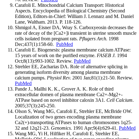
Carafoli E. Mitochondrial Calcium Transport: Historical
Aspects. Encyclopedia of Biological Chemistry (Second
Edition), Editors-in-Chief: William J. Lennarz and M. Daniel
Lane, Waltham. 2013. P. 118-126.
Shmigol A, Eisner DA, Wray S. Carboxyeosin decreases the
rate of decay of the [Ca2+]i transient in uterine smooth muscle
cells isolated from pregnant rats.
Pflugers Arch.
1998
Dec;437(1):158-60.
PubMed
Carafoli E. Biogenesis: plasma membrane calcium ATPase:
15 years of work on the purified enzyme.
FASEB J.
1994
Oct;8(13):993-1002. Review.
PubMed
Strehler EE, Zacharias DA. Role of alternative splicing in
generating isoform diversity among plasma membrane
calcium pumps.
Physiol Rev.
2001 Jan;81(1):21-50. Review.
PubMed
Pande J., Mallhi K. K., Grover A. K. Role of third
extracellular domen of plasma membrane Ca2+-Mg2+-
ATPase based on novel inhibitor caloxin 3A1.
Cell Calcium
.
2005;37(3):245-250.
Olson S, Wang MG, Carafoli E, Strehler EE, McBride OW.
Localization of two genes encoding plasma membrane
Ca2(+)-transporting ATPases to human chromosomes 1q25-
32 and 12q21-23.
Genomics.
1991 Apr;9(4):629-41.
PubMed
Wang MG, Yi H, Hilfiker H, Carafoli E, Strehler EE,