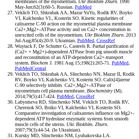
membranes of the myometrium.
Ukr Biokhim Zhurn
. 1990
May-Jun;62(3):60-5. Russian.
PubMed
Veklich TO, Shkrabak AA, Mazur YuYu, Rodik RV, Boyko
VI, Kalchenko VI., Kosterin SO. Kinetic regularities of
calixarene C-90 action on the myometrial plasma membrane
Ca2+,Mg2+-ATPase activity and on Ca2+ concentration in
unexcited сells of the myometrium.
Ukr Biokhim Zhurn.
2013
Jul-Aug;85(4):20-9. Ukrainian.
PubMed
,
CrossRef
Wuytack F, De Schutter G, Casteels R. Partial purification of
(Ca2+ + Mg2+)-dependent ATPase from pig smooth muscle
and reconstitution of an ATP-dependent Ca2+-transport
system.
Biochem J.
1981 Aug 15;198(2):265-71.
PubMed
,
PubMedCentral
Veklich TO, Shkrabak AA, Slinchenko NN, Mazur II, Rodik
RV, Boyko VI, Kalchenko VI, Kosterin SO. Calix[4]arene
С-90 selectively inhibits Ca2+,Mg2+-АТРаse of
myometrium cell plasma membrane.
Biochemistry
(M).
2014;79(5):417-424.
PubMed
,
CrossRef
Labyntseva RD, Slinchenkо NМ, Vеklіch ТО, Rodik RV,
Chеrеnоk SО, Boiko VI, Kalchenko VI, Kоstеrіn SО.
Comparative investigation of calixarenes influence on Mg2+-
dependent ATP hydrolase enzymatic systems from smooth
muscle cells of the uterus.
Ukr. Biokhim. Zhurn.
2007;79(3):44-54. (In Ukrainian).
Kursky MD, Slinchenko NM, Lyuba­kovska LA.