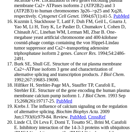
McBride OW. Localization of two genes encoding plasma
membrane Ca2+ ATPases isoforms 2 (ATP2B2) and 3
(ATP2B3) to human chromosomes 3p26–>p25 and Xq28,
respectively.
Cytogenet Cell Genet.
1994;67(1):41-5.
PubMed
Kuzmin I, Stackhouse T, Latif F, Duh FM, Geil L, Gnarra J,
Yao M, Li H, Tory K, Le Paslier D, Chumakov I, Cohen D,
Chinault AC, Linehan WM, Lerman MI, Zbar B. One-
megabase yeast artificial chromosome and 400-kilobase
cosmid-phage contigs containing the von Hippel-Lindau
tumor suppressor and Ca2+-transporting adenosine
triphosphatase isoform 2 genes.
Cancer Res.
1994;54:2486-
2491.
Burk SE, Shull GE. Structure of the rat plasma membrane
Ca2+-ATPase isoform 3 gene and characterization of
alternative splicing and transcription products.
J Biol Chem.
1992;267:19683-19690.
Hilfiker H, Strehler-Page MA, Stauffer TP, Carafoli E,
Strehler EE. Structure of the gene encoding the human plasma
membrane calcium pump isoform 1.
J Biol Chem.
1993 Sep
15;268(26):19717-25.
PubMed
Krebs J. The influence of calcium signaling on the regulation
of alternative splicing.
Biochim Biophys Acta.
2009
Jun;1793(6):979-84. Review.
PubMed
,
CrossRef
Linde CI, Di Leva F, Domi T, Tosatto SC, Brini M, Carafoli
E. Inhibitory interaction of the 14-3-3 proteins with ubiquitous