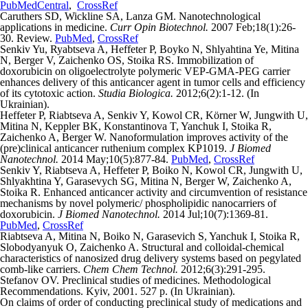
PubMedCentral
,
CrossRef
Caruthers SD, Wickline SA, Lanza GM. Nanotechnological
applications in medicine.
Curr Opin Biotechnol.
2007 Feb;18(1):26-
30. Review.
PubMed
,
CrossRef
Senkiv Yu, Ryabtseva A, Heffeter P, Boyko N, Shlyahtina Ye, Mitina
N, Berger V, Zaichenko OS, Stoika RS. Immobilization of
doxorubicin on oligoelectrolyte polymeric VEP-GMA-PEG carrier
enhances delivery of this anticancer agent in tumor cells and efficiency
of its cytotoxic action.
Studia Biologica.
2012;6(2):1-12. (In
Ukrainian).
Heffeter P, Riabtseva A, Senkiv Y, Kowol CR, Körner W, Jungwith U,
Mitina N, Keppler BK, Konstantinova T, Yanchuk I, Stoika R,
Zaichenko A, Berger W. Nanoformulation improves activity of the
(pre)clinical anticancer ruthenium complex KP1019.
J Biomed
Nanotechnol.
2014 May;10(5):877-84.
PubMed
,
CrossRef
Senkiv Y, Riabtseva A, Heffeter P, Boiko N, Kowol CR, Jungwith U,
Shlyakhtina Y, Garasevych SG, Mitina N, Berger W, Zaichenko A,
Stoika R. Enhanced anticancer activity and circumvention of resistance
mechanisms by novel polymeric/ phospholipidic nanocarriers of
doxorubicin.
J Biomed Nanotechnol.
2014 Jul;10(7):1369-81.
PubMed
,
CrossRef
Riabtseva A, Mitina N, Boiko N, Garasevich S, Yanchuk I, Stoika R,
Slobodyanyuk O, Zaichenko A. Structural and colloidal-chemical
characteristics of nanosized drug delivery systems based on pegylated
comb-like carriers.
Chem Chem Technol.
2012;6(3):291-295.
Stefanov OV. Preclinical studies of medicines. Methodological
Recommendations. Kyiv, 2001. 527 p. (In Ukrainian).
On claims of order of conducting preclinical study of medications and