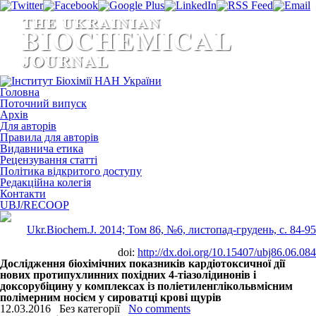
Головна
Поточний випуск
Архів
Для авторів
Правила для авторів
Видавнича етика
Рецензування статті
Політика відкритого доступу
Редакційна колегія
Контакти
UBJ/RECOOP
Ukr.Biochem.J. 2014; Том 86, №6, листопад-грудень, c. 84-95
doi:
http://dx.doi.org/10.15407/ubj86.06.084
Дослідження біохімічних показників кардіотоксичної дії
нових протипухлинних похідних 4-тіазолідинонів і
доксорубіцину у комплексах із поліетиленглікольвмісним
полімерним носієм у сироватці крові щурів
12.03.2016
Без категорії
No comments