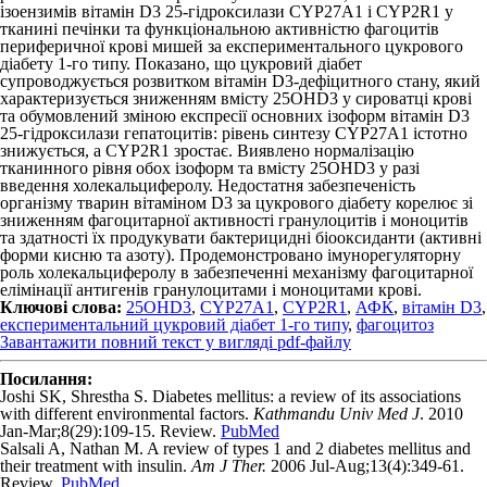
ізоензимів вітамін D
3
25-гідроксилази CYP27A1 і CYP2R1 у
тканині печінки та функціональною активністю фагоцитів
периферичної крові мишей за експериментального цукрового
діабету 1-го типу. Показано, що цукровий діабет
супроводжується розвитком вітамін D
3
-дефіцитного стану, який
характеризується зниженням вмісту 25ОНD
3
у сироватці крові
та обумовлений зміною експресії основних ізоформ вітамін D
3
25-гідроксилази гепатоцитів: рівень синтезу CYP27A1 істотно
знижується, а CYP2R1 зростає. Виявлено нормалізацію
тканинного рівня обох ізоформ та вмісту 25ОНD
3
у разі
введення холекальциферолу. Недостатня забезпеченість
організму тварин вітаміном D
3
за цукрового діабету корелює зі
зниженням фагоцитарної активності гранулоцитів і моноцитів
та здатності їх продукувати бактерицидні біооксиданти (активні
форми кисню та азоту). Продемонстровано імунорегуляторну
роль холекальциферолу в забезпеченні механізму фагоцитарної
елімінації антигенів гранулоцитами і моноцитами крові.
Ключові слова:
25OHD3
,
CYP27A1
,
CYP2R1
,
АФК
,
вітамін D3
,
експериментальний цукровий діабет 1-го типу
,
фагоцитоз
Завантажити повний текст у вигляді pdf-файлу
Посилання:
Joshi SK, Shrestha S. Diabetes mellitus: a review of its associations
with different environmental factors.
Kathmandu Univ Med J
. 2010
Jan-Mar;8(29):109-15. Review.
PubMed
Salsali A, Nathan M. A review of types 1 and 2 diabetes mellitus and
their treatment with insulin.
Am J Ther.
2006 Jul-Aug;13(4):349-61.
Review.
PubMed