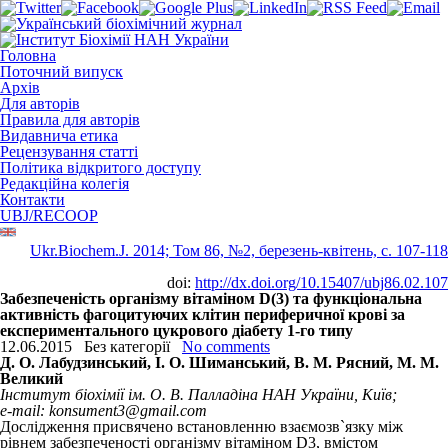
Головна
Поточний випуск
Архів
Для авторів
Правила для авторів
Видавнича етика
Рецензування статті
Політика відкритого доступу
Редакційна колегія
Контакти
UBJ/RECOOP
Ukr.Biochem.J. 2014; Том 86, №2, березень-квітень, c. 107-118
doi:
http://dx.doi.org/10.15407/ubj86.02.107
Забезпеченість організму вітаміном D(3) та функціональна
активність фагоцитуючих клітин периферичної крові за
експериментального цукрового діабету 1-го типу
12.06.2015
Без категорії
No comments
Д. О. Лабудзинський, І. О. Шиманський, В. М. Рясний, М. М.
Великий
Інститут біохімії ім. О. В. Палладіна НАН України, Київ;
e-mail: konsument3@gmail.com
Дослідження присвячено встановленню взаємозв`язку між
рівнем забезпеченості організму вітаміном D
3
, вмістом