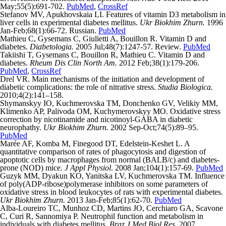
May;55(5):691-702.
PubMed
,
CrossRef
Stefanov MV, Apukhovskaia LI. Features of vitamin D3 metabolism in
liver cells in experimental diabetes mellitus.
Ukr Biokhim Zhurn.
1996
Jan-Feb;68(1):66-72. Russian.
PubMed
Mathieu C, Gysemans C, Giulietti A, Bouillon R. Vitamin D and
diabetes.
Diabetologia.
2005 Jul;48(7):1247-57. Review.
PubMed
Takiishi T, Gysemans C, Bouillon R, Mathieu C. Vitamin D and
diabetes.
Rheum Dis Clin North Am.
2012 Feb;38(1):179-206.
PubMed
,
CrossRef
Drel VR. Main mechanisms of the initiation and development of
diabetic complications: the role of nitrative stress.
Studia Biologica.
2010;4(2):141–158.
Shymanskyy IO, Kuchmerovska TM, Donchenko GV, Velikiy MM,
Klimenko AP, Palivoda OM, Kuchymerovskyy MO. Oxidative stress
correction by nicotinamide and nicotinoyl-GABA in diabetic
neurophathy.
Ukr Biokhim Zhurn.
2002 Sep-Oct;74(5):89–95.
PubMed
Marée AF, Komba M, Finegood DT, Edelstein-Keshet L. A
quantitative comparison of rates of phagocytosis and digestion of
apoptotic cells by macrophages from normal (BALB/c) and diabetes-
prone (NOD) mice.
J Appl Physiol
. 2008 Jan;104(1):157-69.
PubMed
Guzyk MM, Dyakun KO, Yanitska LV, Kuchmerovska ТМ. Influence
of poly(ADP-ribose)polymerase inhibitors on some parameters of
oxidative stress in blood leukocytes of rats with experimental diabetes.
Ukr Biokhim Zhurn.
2013 Jan-Feb;85(1):62-70.
PubMed
Alba-Loureiro TC, Munhoz CD, Martins JO, Cerchiaro GA, Scavone
C, Curi R, Sannomiya P. Neutrophil function and metabolism in
individuals with diabetes mellitus.
Braz J Med Biol Res.
2007