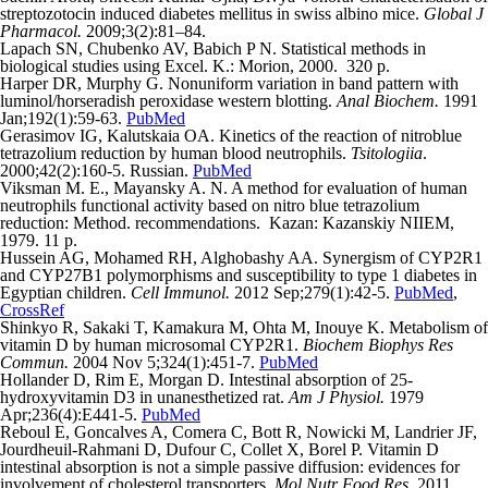
streptozotocin induced diabetes mellitus in swiss albino mice.
Global J
Pharmacol.
2009;3(2):81–84.
Lapach SN, Chubenko AV, Babich P N. Statistical methods in
biological studies using Excel. K.: Morion, 2000. 320 p.
Harper DR, Murphy G. Nonuniform variation in band pattern with
luminol/horseradish peroxidase western blotting.
Anal Biochem.
1991
Jan;192(1):59-63.
PubMed
Gerasimov IG, Kalutskaia OA. Kinetics of the reaction of nitroblue
tetrazolium reduction by human blood neutrophils.
Tsitologiia
.
2000;42(2):160-5. Russian.
PubMed
Viksman M. E., Mayansky A. N. A method for evaluation of human
neutrophils functional activity based on nitro blue tetrazolium
reduction: Method. recommendations. Kazan: Kazanskiy NIIEM,
1979. 11 p.
Hussein AG, Mohamed RH, Alghobashy AA. Synergism of CYP2R1
and CYP27B1 polymorphisms and susceptibility to type 1 diabetes in
Egyptian children.
Cell Immunol.
2012 Sep;279(1):42-5.
PubMed
,
CrossRef
Shinkyo R, Sakaki T, Kamakura M, Ohta M, Inouye K. Metabolism of
vitamin D by human microsomal CYP2R1.
Biochem Biophys Res
Commun.
2004 Nov 5;324(1):451-7.
PubMed
Hollander D, Rim E, Morgan D. Intestinal absorption of 25-
hydroxyvitamin D3 in unanesthetized rat.
Am J Physiol.
1979
Apr;236(4):E441-5.
PubMed
Reboul E, Goncalves A, Comera C, Bott R, Nowicki M, Landrier JF,
Jourdheuil-Rahmani D, Dufour C, Collet X, Borel P. Vitamin D
intestinal absorption is not a simple passive diffusion: evidences for
involvement of cholesterol transporters.
Mol Nutr Food Res.
2011