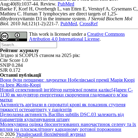
Aug;40(8):1037-44. Review.
PubMed
Baeke F, Korf H, Overbergh L, van Etten E, Verstuyf A, Gysemans C,
Mathieu C. Human T lymphocytes are direct targets of 1,25-
dihydroxyvitamin D3 in the immune system.
J Steroid Biochem Mol
Biol.
2010 Jul;121(1-2):221-7.
PubMed
,
CrossRef
This work is licensed under a
Creative Commons
Attribution 4.0 International License
.
Рейтинг журналу
Згідно зі SCOPUS станом на 2025 рік:
Cite Score 1.0
SNIP 0.284
SJR 0.172
Останні публікації
Вони були першими: лауреатки Нобелівської премії Марія Кюрі
та Ірен Жоліо-Кюрі
Новий cелективний інгібітор натрієвої помпи калікс[4]арен C-
1130 як модулятор енергетики скорочення гладенького м’яза
матки
Активність аргінази в сироватці крові як показник ступеня
тяжкості остеоартриту у пацієнтів
Целюлазна активність Bacillus subtilis DSC.03 залежить від
параметрів культивування штаму
Молекулярна оцінка біосинтезованих наночастинок селену та їх
вплив на плоскоклітинну карциному ротової порожнини
© 2026
Український біохімічний журнал