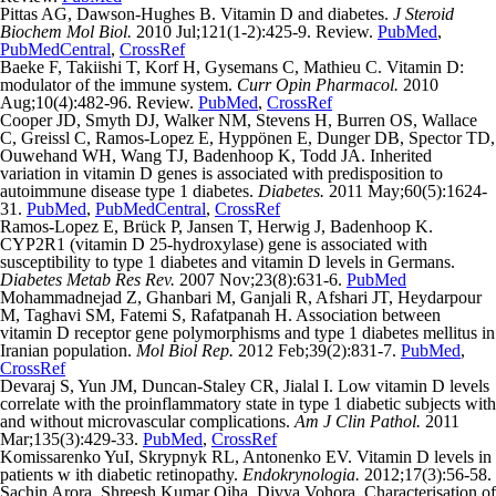
Pittas AG, Dawson-Hughes B. Vitamin D and diabetes.
J Steroid
Biochem Mol Biol.
2010 Jul;121(1-2):425-9. Review.
PubMed
,
PubMedCentral
,
CrossRef
Baeke F, Takiishi T, Korf H, Gysemans C, Mathieu C. Vitamin D:
modulator of the immune system.
Curr Opin Pharmacol.
2010
Aug;10(4):482-96. Review.
PubMed
,
CrossRef
Cooper JD, Smyth DJ, Walker NM, Stevens H, Burren OS, Wallace
C, Greissl C, Ramos-Lopez E, Hyppönen E, Dunger DB, Spector TD,
Ouwehand WH, Wang TJ, Badenhoop K, Todd JA. Inherited
variation in vitamin D genes is associated with predisposition to
autoimmune disease type 1 diabetes.
Diabetes.
2011 May;60(5):1624-
31.
PubMed
,
PubMedCentral
,
CrossRef
Ramos-Lopez E, Brück P, Jansen T, Herwig J, Badenhoop K.
CYP2R1 (vitamin D 25-hydroxylase) gene is associated with
susceptibility to type 1 diabetes and vitamin D levels in Germans.
Diabetes Metab Res Rev.
2007 Nov;23(8):631-6.
PubMed
Mohammadnejad Z, Ghanbari M, Ganjali R, Afshari JT, Heydarpour
M, Taghavi SM, Fatemi S, Rafatpanah H. Association between
vitamin D receptor gene polymorphisms and type 1 diabetes mellitus in
Iranian population.
Mol Biol Rep.
2012 Feb;39(2):831-7.
PubMed
,
CrossRef
Devaraj S, Yun JM, Duncan-Staley CR, Jialal I. Low vitamin D levels
correlate with the proinflammatory state in type 1 diabetic subjects with
and without microvascular complications.
Am J Clin Pathol.
2011
Mar;135(3):429-33.
PubMed
,
CrossRef
Komissarenko YuI, Skrypnyk RL, Antonenko EV. Vitamin D levels in
patients w ith diabetic retinopathy.
Endokrynologia.
2012;17(3):56-58.
Sachin Arora, Shreesh Kumar Ojha, Divya Vohora. Characterisation of