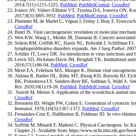
2014;7(11):1215-1225.
PubMed
,
PubMedCentral
,
CrossRef
Ivanov AV, Valuev-Elliston VT, Tyurina DA, Ivanova ON, Kochet
2017;8(3):3895-3932.
PubMed
,
PubMedCentral
,
CrossRef
Plummer M, de Martel C, Vignat J, Ferlay J, Bray F, Franceschi 
CrossRef
Butel JS. Viral carcinogenesis: revelation of molecular mechan
Wen KW, Wang L, Menke JR, Damania B. Cancers associated
Seliem RM, Griffith RC, Harris NL, Beheshti J, Schiffman F
lymphoproliferative disorders expands.
Am J Surg Pathol.
2007
Schiller JT, Lowy DR. An introduction to virus infections and
Lewis SD, Hickman-Davis JM, Bergdall VK. Institutional animal
2016;57(1):86-94.
PubMed
,
CrossRef
Mesri EA, Feitelson MA, Munger K. Human viral oncogenesis: 
Akkina R, Barber DL, Bility MT, Bissig KD, Burwitz BJ, Eic
BK, Poluektova LY, Sanders-Beer BE, Subbian S, Wahl A. Smal
Res.
2020;18(1):19-28.
PubMed
,
PubMedCentral
,
CrossRef
Suresh M, Menne S. Application of the woodchuck animal model 
CrossRef
Bernstein ID, Wright PW, Cohen E. Generation of cytotoxic lym
Immunol.
1976;116(5):1367-1372.
PubMed
,
CrossRef
Fernandez-Cruz E, Halliburton B, Feldman JD. In vivo eliminati
CrossRef
Soffritti M, Minardi F, Maltoni C. Physical Carcinogens. In: 
Chapter 21. Available from: https://www.ncbi.nlm.nih.gov/b
Kemp CJ. Animal models of chemical carcinogenesis: driving br