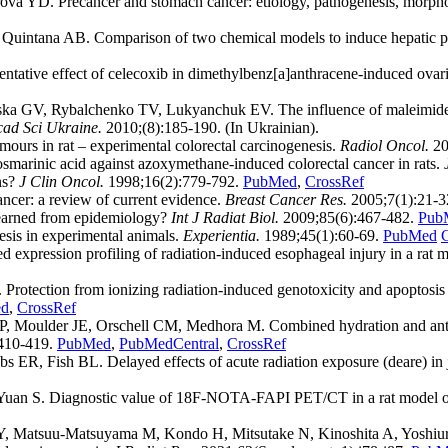
 YD. Precancer and stomach cancer: etiology, pathogenesis, morpholo
Quintana AB. Comparison of two chemical models to induce hepatic pre
ative effect of celecoxib in dimethylbenz[a]anthracene-induced ovaria
 GV, Rybalchenko TV, Lukyanchuk EV. The influence of maleimide deri
ad Sci Ukraine.
2010;(8):185-190. (In Ukrainian).
ours in rat – experimental colorectal carcinogenesis.
Radiol Oncol.
20
osmarinic acid against azoxymethane-induced colorectal cancer in rats.
ns?
J Clin Oncol.
1998;16(2):779-792.
PubMed
,
CrossRef
cer: a review of current evidence.
Breast Cancer Res.
2005;7(1):21-3
 learned from epidemiology?
Int J Radiat Biol.
2009;85(6):467-482.
Pub
sis in experimental animals.
Experientia.
1989;45(1):60-69.
PubMed
expression profiling of radiation-induced esophageal injury in a rat 
rotection from ionizing radiation-induced genotoxicity and apoptosi
d
,
CrossRef
Moulder JE, Orschell CM, Medhora M. Combined hydration and antibiot
410-419.
PubMed
,
PubMedCentral
,
CrossRef
R, Fish BL. Delayed effects of acute radiation exposure (deare) in juv
 Yuan S. Diagnostic value of 18F-NOTA-FAPI PET/CT in a rat model o
 Matsuu-Matsuyama M, Kondo H, Mitsutake N, Kinoshita A, Yoshiura 