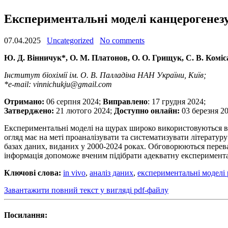
Експериментальні моделі канцерогенез
07.04.2025
Uncategorized
No comments
Ю. Д. Вінничук*, О. М. Платонов, О. О. Грищук, С. В. Комі
Інститут біохімії ім. О. В. Палладіна НАН України, Київ;
*e-mail: vinnichukju@gmail.com
Отримано:
06 серпня 2024;
Виправлено
: 17 грудня 2024;
Затверджено:
21 лютого 2024;
Доступно онлайн:
03 березня 2
Експериментальні моделі на щурах широко використовуються в о
огляд має на меті проаналізувати та систематизувати літературу 
базах даних, виданих у 2000-2024 роках. Обговорюються перева
інформація допоможе вченим підібрати адекватну експеримента
Ключові слова:
in vivo
,
аналіз даних
,
експериментальні моделі 
Завантажити повний текст у вигляді pdf-файлу
Посилання: