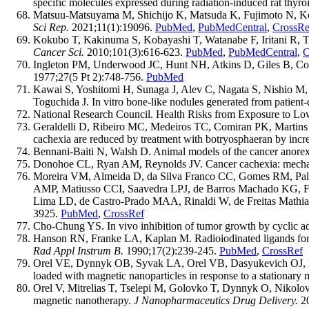
specific molecules expressed during radiation-induced rat thyro
Matsuu-Matsuyama M, Shichijo K, Matsuda K, Fujimoto N, Kond
Sci Rep.
2021;11(1):19096.
PubMed
,
PubMedCentral
,
CrossRe
Kokubo T, Kakinuma S, Kobayashi T, Watanabe F, Iritani R, Ta
Cancer Sci.
2010;101(3):616-623.
PubMed
,
PubMedCentral
,
C
Ingleton PM, Underwood JC, Hunt NH, Atkins D, Giles B, Coult
1977;27(5 Pt 2):748-756.
PubMed
Kawai S, Yoshitomi H, Sunaga J, Alev C, Nagata S, Nishio M
Toguchida J. In vitro bone-like nodules generated from patient
National Research Council. Health Risks from Exposure to Lo
Geraldelli D, Ribeiro MC, Medeiros TC, Comiran PK, Martins
cachexia are reduced by treatment with botryosphaeran by incre
Bennani-Baiti N, Walsh D. Animal models of the cancer anore
Donohoe CL, Ryan AM, Reynolds JV. Cancer cachexia: mechani
Moreira VM, Almeida D, da Silva Franco CC, Gomes RM, Palma-
AMP, Matiusso CCI, Saavedra LPJ, de Barros Machado KG, Fa
Lima LD, de Castro-Prado MAA, Rinaldi W, de Freitas Mathias 
3925.
PubMed
,
CrossRef
Cho-Chung YS. In vivo inhibition of tumor growth by cyclic a
Hanson RN, Franke LA, Kaplan M. Radioiodinated ligands for the
Rad Appl Instrum B.
1990;17(2):239-245.
PubMed
,
CrossRef
Orel VЕ, Dynnyk ОB, Syvak LA, Orel VB, Dasyukevich OJ, Ry
loaded with magnetic nanoparticles in response to a stationary 
Orel V, Mitrelias T, Tselepi M, Golovko T, Dynnyk O, Nikolo
magnetic nanotherapy.
J Nanopharmaceutics Drug Delivery.
20