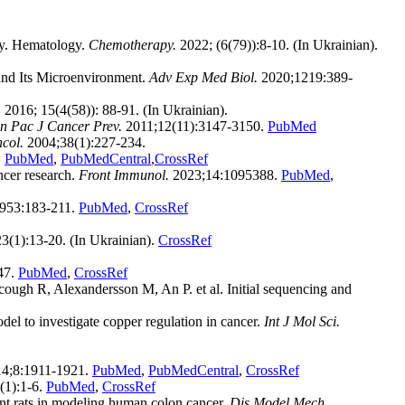
gy. Hematology.
Chemotherapy.
2022; (6(79)):8-10. (In Ukrainian).
and Its Microenvironment.
Adv Exp Med Biol.
2020;1219:389-
.
2016; 15(4(58)): 88-91. (In Ukrainian).
n Pac J Cancer Prev.
2011;12(11):3147-3150.
PubMed
col.
2004;38(1):227-234.
.
PubMed
,
PubMedCentral
,
CrossRef
ncer research.
Front Immunol.
2023;14:1095388.
PubMed
,
953:183-211.
PubMed
,
CrossRef
3(1):13-20. (In Ukrainian).
CrossRef
47.
PubMed
,
CrossRef
gh R, Alexandersson M, An P. et al. Initial sequencing and
l to investigate copper regulation in cancer.
Int J Mol Sci.
14;8:1911-1921.
PubMed
,
PubMedCentral
,
CrossRef
(1):1-6.
PubMed
,
CrossRef
t rats in modeling human colon cancer.
Dis Model Mech.