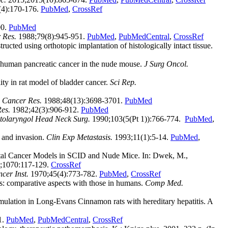
4):170-176.
PubMed
,
CrossRef
00.
PubMed
 Res.
1988;79(8):945-951.
PubMed
,
PubMedCentral
,
CrossRef
d using orthotopic implantation of histologically intact tissue.
 human pancreatic cancer in the nude mouse.
J Surg Oncol.
y in rat model of bladder cancer.
Sci Rep.
.
Cancer Res.
1988;48(13):3698-3701.
PubMed
es.
1982;42(3):906-912.
PubMed
tolaryngol Head Neck Surg.
1990;103(5(Pt 1)):766-774.
PubMed
,
s and invasion.
Clin Exp Metastasis.
1993;11(1):5-14.
PubMed
,
ctal Cancer Models in SCID and Nude Mice. In: Dwek, M.,
4;1070:117-129.
CrossRef
cer Inst.
1970;45(4):773-782.
PubMed
,
CrossRef
s: comparative aspects with those in humans.
Comp Med.
ulation in Long-Evans Cinnamon rats with hereditary hepatitis. A
1.
PubMed
,
PubMedCentral
,
CrossRef