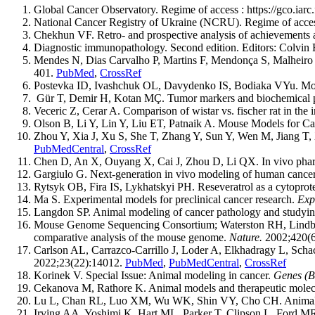
Global Cancer Observatory. Regime of access : https://gco.iarc.
National Cancer Registry of Ukraine (NCRU). Regime of access
Chekhun VF. Retro- and prospective analysis of achievements 
Diagnostic immunopathology. Second edition. Editors: Colvi
Mendes N, Dias Carvalho P, Martins F, Mendonça S, Malheiro 
401.
PubMed
,
CrossRef
Postevka ID, Ivashchuk OL, Davydenko IS, Bodiaka VYu. Mod
Gür T, Demir H, Kotan MÇ. Tumor markers and biochemical par
Veceric Z, Cerar A. Comparison of wistar vs. fischer rat in the
Olson B, Li Y, Lin Y, Liu ET, Patnaik A. Mouse Models for 
Zhou Y, Xia J, Xu S, She T, Zhang Y, Sun Y, Wen M, Jiang T, 
PubMedCentral
,
CrossRef
Chen D, An X, Ouyang X, Cai J, Zhou D, Li QX. In vivo pharm
Gargiulo G. Next-generation in vivo modeling of human cance
Rytsyk OB, Fira IS, Lykhatskyi PH. Reseveratrol as a cytoprotec
Ma S. Experimental models for preclinical cancer research.
Exp
Langdon SP. Animal modeling of cancer pathology and studyin
Mouse Genome Sequencing Consortium; Waterston RH, Lindblad-
comparative analysis of the mouse genome.
Nature.
2002;420(6
Carlson AL, Carrazco-Carrillo J, Loder A, Elkhadragy L, Schac
2022;23(22):14012.
PubMed
,
PubMedCentral
,
CrossRef
Korinek V. Special Issue: Animal modeling in cancer.
Genes (Ba
Cekanova M, Rathore K. Animal models and therapeutic molecular
Lu L, Chan RL, Luo XM, Wu WK, Shin VY, Cho CH. Animal mod
Irving AA, Yoshimi K, Hart ML, Parker T, Clipson L, Ford M