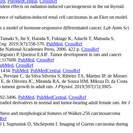
ed
,
PubMedCentral
,
CrossRef
effects on radiation-induced carcinogenesis in the rat thyroid.
 of radiation-induced renal cell carcinomas in an Eker rat model.
 a model of hormone-responsive differentiated cancer.
Lab Anim Sci.
maki S, Jin Y, Harada Y, Fukiage K, Adachi T, Matsuda S,
Eng.
2019;3(7):558-570.
PubMed
,
CrossRef
he National Academies Press, 2006. 422 p.
CrossRef
granci P, Queiroz EAIF. Tumor development in rats and cancer
:117608.
PubMed
,
CrossRef
ubMed
,
CrossRef
01434.
PubMed
,
PubMedCentral
,
CrossRef
reviate C, da Silva Silveira S, Ribeiro TA, Martins IP, de Moraes
 E, de Oliveira JC, Miranda RA, de Souza HM, Miksza D, da Costa
tumour growth in adult rats.
J Physiol.
2019;597(15):3905-
492-3496.
PubMed
,
PubMedCentral
,
CrossRef
adiol derivatives in normal and tumor-bearing adult female rats.
Int J
ess and morphological features of Walker-256 carcinosarcoma
Ref
 I, Supruniuk D, Shchepotin I. Imaging of Guerin carcinoma during