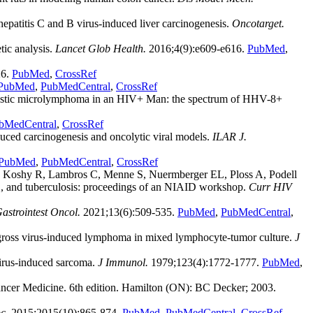
patitis C and B virus-induced liver carcinogenesis.
Oncotarget.
tic analysis.
Lancet Glob Health.
2016;4(9):e609-e616.
PubMed
,
26.
PubMed
,
CrossRef
PubMed
,
PubMedCentral
,
CrossRef
blastic microlymphoma in an HIV+ Man: the spectrum of HHV-8+
bMedCentral
,
CrossRef
uced carcinogenesis and oncolytic viral models.
ILAR J.
PubMed
,
PubMedCentral
,
CrossRef
E, Koshy R, Lambros C, Menne S, Nuermberger EL, Ploss A, Podell
, and tuberculosis: proceedings of an NIAID workshop.
Curr HIV
astrointest Oncol.
2021;13(6):509-535.
PubMed
,
PubMedCentral
,
c gross virus-induced lymphoma in mixed lymphocyte-tumor culture.
J
virus-induced sarcoma.
J Immunol.
1979;123(4):1772-1777.
PubMed
,
Cancer Medicine. 6th edition. Hamilton (ON): BC Decker; 2003.
c.
2015;2015(10):865-874.
PubMed
,
PubMedCentral
,
CrossRef