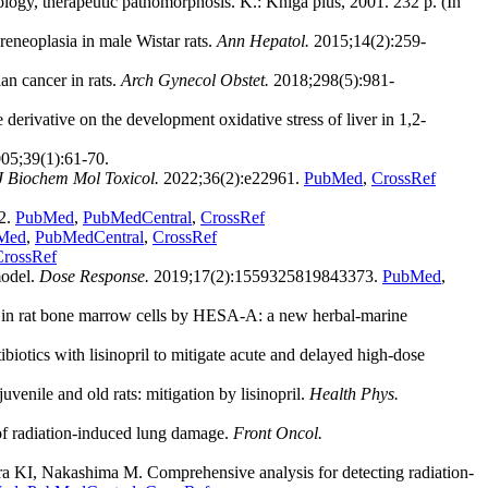
gy, therapeutic pathomorphosis. K.: Kniga plus, 2001. 232 p. (In
neoplasia in male Wistar rats.
Ann Hepatol.
2015;14(2):259-
n cancer in rats.
Arch Gynecol Obstet.
2018;298(5):981-
vative on the development oxidative stress of liver in 1,2-
05;39(1):61-70.
J Biochem Mol Toxicol.
2022;36(2):e22961.
PubMed
,
CrossRef
2.
PubMed
,
PubMedCentral
,
CrossRef
Med
,
PubMedCentral
,
CrossRef
CrossRef
model.
Dose Response.
2019;17(2):1559325819843373.
PubMed
,
s in rat bone marrow cells by HESA-A: a new herbal-marine
ics with lisinopril to mitigate acute and delayed high-dose
enile and old rats: mitigation by lisinopril.
Health Phys.
f radiation-induced lung damage.
Front Oncol.
KI, Nakashima M. Comprehensive analysis for detecting radiation-