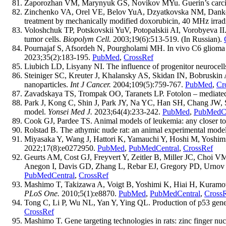
Zaporozhan VM, Marynyuk GS, Novikov MYu. Guerin’s carcinoma
Zinchenko VA, Orel VE, Belov YuA, Dzyatkovska NM, Danko MI
treatment by mechanically modified doxorubicin, 40 MHz irradi
Voloshchuk TP, Potskovskii YuV, Potopalskii AI, Vorobyeva II
tumor cells.
Biopolym Cell.
2003;19(6):513-519. (In Russian).
Pournajaf S, Afsordeh N, Pourgholami MH. In vivo C6 glioma mo
2023;35(2):183-195.
PubMed
,
CrossRef
Liubich LD, Lisyany NI. The influence of progenitor neurocells
Steiniger SC, Kreuter J, Khalansky AS, Skidan IN, Bobruskin
nanoparticles.
Int J Cancer.
2004;109(5):759-767.
PubMed
,
Cr
Zavadskaya TS, Trompak OO, Taranets LP. Fotolon – mediated
Park J, Kong C, Shin J, Park JY, Na YC, Han SH, Chang JW, S
model.
Yonsei Med J.
2023;64(4):233-242.
PubMed
,
PubMedCe
Cook GJ, Pardee TS. Animal models of leukemia: any closer to 
Rolstad B. The athymic nude rat: an animal experimental model
Miyasaka Y, Wang J, Hattori K, Yamauchi Y, Hoshi M, Yoshimi
2022;17(8):e0272950.
PubMed
,
PubMedCentral
,
CrossRef
Geurts AM, Cost GJ, Freyvert Y, Zeitler B, Miller JC, Choi 
Anegon I, Davis GD, Zhang L, Rebar EJ, Gregory PD, Urnov FD
PubMedCentral
,
CrossRef
Mashimo T, Takizawa A, Voigt B, Yoshimi K, Hiai H, Kuramoto
PLoS One.
2010;5(1):e8870.
PubMed
,
PubMedCentral
,
Cross
Tong C, Li P, Wu NL, Yan Y, Ying QL. Production of p53 gene
CrossRef
Mashimo T. Gene targeting technologies in rats: zinc finger nucl