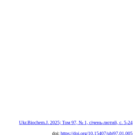
Ukr.Biochem.J. 2025; Том 97, № 1, січень-лютий, c. 5-24
doi:
https://doi.org/10.15407/ubj97.01.005