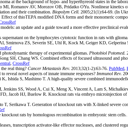
 at the background of hypo- and hyperthyreoid states in the labora
, Romanov AV, Morozov OB, Pridatko OYu. Nonlinear kinetics of tum
ation and their combination.
Biopolym Cell.
2005;21(1):64-69. (In Ukr
. Effect of thioTEPA modified DNA forms and their monomeric component
CrossRef
dels: an update and a guide toward a more effective preclinical evalua
 supernatant on the lymphocytes cytotoxic function in rats with glioma
 AI, Smirnova ZS, Severin SE, Uhl R, Kock M, Geiger KD, Gelperina S
ossRef
 photodynamic therapy of experimental gliomas.
Photobiol Potomed.
2
ong SH, Chang WS. Combined effects of focused ultrasound and photo
ntral
,
CrossRef
the real thing?
Cancer Metastasis Rev.
2013;32(1-2):63-76.
PubMed
,
 to reveal novel aspects of innate immune responses?
Immunol Rev.
20
 K, Ishida S, Mashimo T. A high-quality severe combined immunodefic
VM, Jenkins SS, Wood A, Cui X, Meng X, Vincent A, Lam S, Michalkiew
, Jacob HJ, Buelow R. Knockout rats via embryo microinjection of z
 T, Serikawa T. Generation of knockout rats with X-linked severe co
Ref
 knockout rats by homologous recombination in embryonic stem cells.
eases, transcription activator-like effector nucleases, and clustered reg