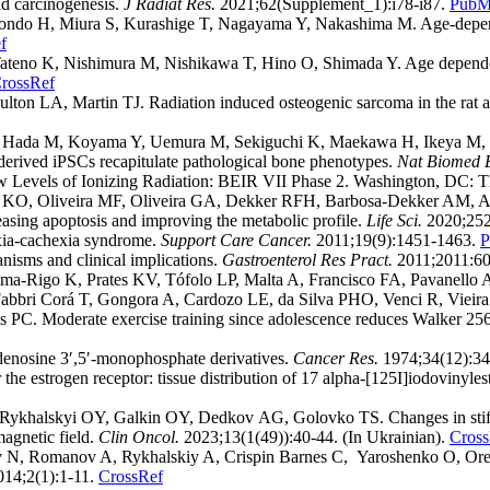
id carcinogenesis.
J Radiat Res.
2021;62(Supplement_1):i78-i87.
PubM
o H, Miura S, Kurashige T, Nagayama Y, Nakashima M. Age-dependent 
f
teno K, Nishimura M, Nishikawa T, Hino O, Shimada Y. Age dependence
rossRef
on LA, Martin TJ. Radiation induced osteogenic sarcoma in the rat as
, Hada M, Koyama Y, Uemura M, Sekiguchi K, Maekawa H, Ikeya M, Ta
-derived iPSCs recapitulate pathological bone phenotypes.
Nat Biomed 
w Levels of Ionizing Radiation: BEIR VII Phase 2. Washington, DC: T
 KO, Oliveira MF, Oliveira GA, Dekker RFH, Barbosa-Dekker AM, Ale
asing apoptosis and improving the metabolic profile.
Life Sci.
2020;252
xia-cachexia syndrome.
Support Care Cancer.
2011;19(9):1451-1463.
P
sms and clinical implications.
Gastroenterol Res Pract.
2011;2011:6
Rigo K, Prates KV, Tófolo LP, Malta A, Francisco FA, Pavanello A, P
bbri Corá T, Gongora A, Cardozo LE, da Silva PHO, Venci R, Vieira
PC. Moderate exercise training since adolescence reduces Walker 256 
denosine 3′,5′-monophosphate derivatives.
Cancer Res.
1974;34(12):3
 estrogen receptor: tissue distribution of 17 alpha-[125I]iodovinylestr
khalskyi ОY, Galkin ОY, Dedkov АG, Golovko ТS. Changes in stiffn
magnetic field.
Clin Oncol.
2023;13(1(49)):40-44. (In Ukrainian).
Cross
v N, Romanov A, Rykhalskiy A, Crispin Barnes C, Yaroshenko O, Orel
14;2(1):1-11.
CrossRef