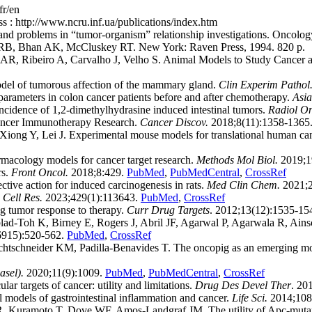
fr/en
 : http://www.ncru.inf.ua/publications/index.htm
and problems in “tumor-organism” relationship investigations. Oncolo
n RB, Bhan AK, McCluskey RT. New York: Raven Press, 1994. 820 p.
AR, Ribeiro A, Carvalho J, Velho S. Animal Models to Study Cancer 
el of tumorous affection of the mammary gland.
Clin Experim Pathol
ameters in colon cancer patients before and after chemotherapy.
Asia
 incidence of 1,2-dimethylhydrasine induced intestinal tumors.
Radiol On
Cancer Immunotherapy Research.
Cancer Discov.
2018;8(11):1358-1365
Xiong Y, Lei J. Experimental mouse models for translational human ca
acology models for cancer target research.
Methods Mol Biol.
2019;1
rs.
Front Oncol.
2018;8:429.
PubMed
,
PubMedCentral
,
CrossRef
tive action for induced carcinogenesis in rats.
Med Clin Chem.
2021;2
 Cell Res.
2023;429(1):113643.
PubMed
,
CrossRef
g tumor response to therapy.
Curr Drug Targets
. 2012;13(12):1535-15
Toh K, Birney E, Rogers J, Abril JF, Agarwal P, Agarwala R, Ainscou
915):520-562.
PubMed
,
CrossRef
htschneider KM, Padilla-Benavides T. The oncopig as an emerging mode
sel).
2020;11(9):1009.
PubMed
,
PubMedCentral
,
CrossRef
 targets of cancer: utility and limitations.
Drug Des Devel Ther
. 20
els of gastrointestinal inflammation and cancer.
Life Sci.
2014;108
R, Kuramoto T, Dove WF, Amos-Landgraf JM. The utility of Apc-mutan