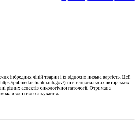
х інбредних ліній тварин і їх відносно низька вартість. Цей
ttps://pubmed.ncbi.nlm.nih.gov/) та в національних авторських
і різних аспектів онкологічної патології. Отримана
 можливості його лікування.