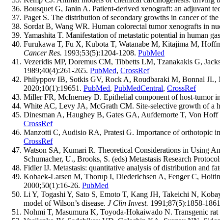
Bousquet G, Janin A. Patient-derived xenograft: an adjuvant tec
Paget S. The distribution of secondary growths in cancer of the
Sordat B, Wang WR. Human colorectal tumor xenografts in nud
Yamashita T. Manifestation of metastatic potential in human gas
Furukawa T, Fu X, Kubota T, Watanabe M, Kitajima M, Hoffman 
Cancer Res.
1993;53(5):1204-1208.
PubMed
Vezeridis MP, Doremus CM, Tibbetts LM, Tzanakakis G, Jackson
1989;40(4):261-265.
PubMed
,
CrossRef
Philyppov IB, Sotkis GV, Rock A, Roudbaraki M, Bonnal JL, Ma
2020;10(1):19651.
PubMed
,
PubMedCentral
,
CrossRef
Miller FR, McInerney D. Epithelial component of host-tumor in
White AC, Levy JA, McGrath CM. Site-selective growth of a 
Dinesman A, Haughey B, Gates GA, Aufdemorte T, Von Hoff D
CrossRef
Manzotti C, Audisio RA, Pratesi G. Importance of orthotopic i
CrossRef
Watson SA, Kumari R. Theoretical Considerations in Using An
Schumacher, U., Brooks, S. (eds) Metastasis Research Protoc
Fidler IJ. Metastasis: quantitative analysis of distribution and
Kobaek-Larsen M, Thorup I, Diederichsen A, Fenger C, Hoiting
2000;50(1):16-26.
PubMed
Li Y, Togashi Y, Sato S, Emoto T, Kang JH, Takeichi N, Kobay
model of Wilson’s disease.
J Clin Invest.
1991;87(5):1858-186
Nohmi T, Masumura K, Toyoda-Hokaiwado N. Transgenic rat m