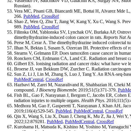
Vasilenko IV, Sadchikov VD, Galachin KA, Surgay NN, Sidorova
Russian).
Vera MC, Pisani GB, Biancardi ME, Bottai H, Alvarez Mde L, 
266.
PubMed
,
CrossRef
Shao Z, Wen Q, Zhu T, Jiang W, Kang Y, Xu C, Wang S. Prevent
989.
PubMed
,
CrossRef
Filinska OM, Yablonska SV, Lynchak OV, Burlaka AP, Ostrovska
dimethylhydrazine-induced colon cancer in rats.
Reports Nat Ac
Perse M, Cerar A. The dimethylhydrazine induced colorectal tum
Ilhan N, Bektas I, Susam S, Ozercan IH. Protective effects of r
Stearns V, Gelmann EP. Does tamoxifen cause cancer in huma
Ronckers CM, Erdmann CA, Land CE. Radiation and breast can
Gilbert ES. Ionising radiation and cancer risks: what have we
Broerse JJ, van Bekkum DW, Zurcher C. Radiation carcinogene
Sun Z, Li J, Lin M, Zhang S, Luo J, Tang Y. An RNA-seq-based 
PubMedCentral
,
CrossRef
Hazbavi M, Zarei M, Nazaralivand R, Shahbazian H, Cheki M. P
compound.
J Bioenerg Biomembr.
2019;51(5):371-379.
PubMe
Fish BL, Gao F, Narayanan J, Bergom C, Jacobs ER, Cohen EP, 
radiation injuries to multiple organs.
Health Phys.
2016;111(5):
Medhora M, Gao F, Gasperetti T, Narayanan J, Khan AH, Jacobs E
2019;116(4):529-545.
PubMed
,
PubMedCentral
,
CrossRef
Qin X, Wang S, Liu X, Duan J, Cheng K, Mu Z, Jia J, Wei Y,
2022;12:879281.
PubMed
,
PubMedCentral
,
CrossRef
Kurohama H, Matsuda K, Kishino M, Yoshino M, Yamaguchi Y,