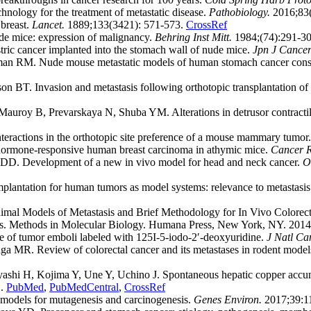
hnology for the treatment of metastatic disease.
Pathobiology.
2016;83(
 breast.
Lancet.
1889;133(3421): 571-573.
CrossRef
e mice: expression of malignancy.
Behring Inst Mitt.
1984;(74):291-3
tric cancer implanted into the stomach wall of nude mice.
Jpn J Cancer
RM. Nude mouse metastatic models of human stomach cancer constructe
 BT. Invasion and metastasis following orthotopic transplantation of
uroy B, Prevarskaya N, Shuba YM. Alterations in detrusor contractilit
teractions in the orthotopic site preference of a mouse mammary tumor
hormone-responsive human breast carcinoma in athymic mice.
Cancer R
D. Development of a new in vivo model for head and neck cancer.
O
mplantation for human tumors as model systems: relevance to metastasi
imal Models of Metastasis and Brief Methodology for In Vivo Colore
ols. Methods in Molecular Biology. Humana Press, New York, NY. 201
 fate of tumor emboli labeled with 125I-5-iodo-2′-deoxyuridine.
J Natl Can
a MR. Review of colorectal cancer and its metastases in rodent model
ashi H, Kojima Y, Une Y, Uchino J. Spontaneous hepatic copper accum
1.
PubMed
,
PubMedCentral
,
CrossRef
odels for mutagenesis and carcinogenesis.
Genes Environ.
2017;39:1