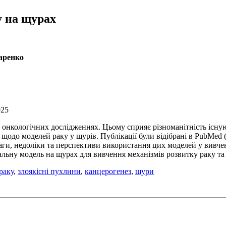
у на щурах
саренко
025
нкологічних дослідженнях. Цьому сприяє різноманітність існуючи
щодо моделей раку у щурів. Публікації були відібрані в PubMed (h
ги, недоліки та перспективи використання цих моделей у вивченн
льну модель на щурах для вивчення механізмів розвитку раку та
раку
,
злоякісні пухлини
,
канцерогенез
,
щури