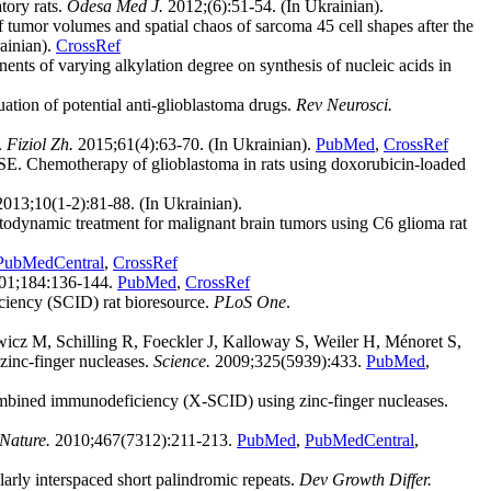
tory rats.
Odesa Med J.
2012;(6):51-54. (In Ukrainian).
or volumes and spatial chaos of sarcoma 45 cell shapes after the
ainian).
CrossRef
s of varying alkylation degree on synthesis of nucleic acids in
tion of potential anti-glioblastoma drugs.
Rev Neurosci.
.
Fiziol Zh.
2015;61(4):63-70. (In Ukrainian).
PubMed
,
CrossRef
E. Chemotherapy of glioblastoma in rats using doxorubicin-loaded
013;10(1-2):81-88. (In Ukrainian).
dynamic treatment for malignant brain tumors using C6 glioma rat
PubMedCentral
,
CrossRef
01;184:136-144.
PubMed
,
CrossRef
iency (SCID) rat bioresource.
PLoS One
.
icz M, Schilling R, Foeckler J, Kalloway S, Weiler H, Ménoret S,
inc-finger nucleases.
Science.
2009;325(5939):433.
PubMed
,
mbined immunodeficiency (X-SCID) using zinc-finger nucleases.
Nature.
2010;467(7312):211-213.
PubMed
,
PubMedCentral
,
ularly interspaced short palindromic repeats.
Dev Growth Differ.