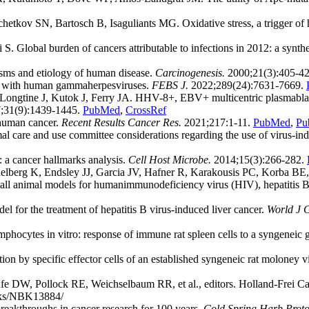
kov SN, Bartosch B, Isaguliants MG. Oxidative stress, a trigger of he
S. Global burden of cancers attributable to infections in 2012: a synthe
isms and etiology of human disease.
Carcinogenesis.
2000;21(3):405-4
 with human gammaherpesviruses.
FEBS J.
2022;289(24):7631-7669.
J, Longtine J, Kutok J, Ferry JA. HHV-8+, EBV+ multicentric plasma
;31(9):1439-1445.
PubMed
,
CrossRef
 human cancer.
Recent Results Cancer Res.
2021;217:1-11.
PubMed
,
Pu
 care and use committee considerations regarding the use of virus-ind
a cancer hallmarks analysis.
Cell Host Microbe.
2014;15(3):266-282.
helberg K, Endsley JJ, Garcia JV, Hafner R, Karakousis PC, Korba B
l animal models for humanimmunodeficiency virus (HIV), hepatitis B
for the treatment of hepatitis B virus-induced liver cancer.
World J G
phocytes in vitro: response of immune rat spleen cells to a syngenei
on by specific effector cells of an established syngeneic rat moloney 
Kufe DW, Pollock RE, Weichselbaum RR, et al., editors. Holland-Frei 
ooks/NBK13884/
eakthroughs in cancer research for 100 years.
Cold Spring Harb Proto